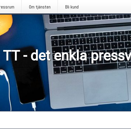
ressrum
Om tjänsten
Bli kund
 TT - det enkla press