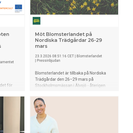
oten
Möt Blomsterlandet på
Nordiska Trädgårdar 26-29
s
mars
23.3.2026 08:51:16 CET
|
Blomsterlandet
|
Pressinbjudan
lamentet
Blomsterlandet är tillbaka på Nordiska
Trädgårdar den 26–29 mars på
det för
Stockholmsmässan i Älvsjö - återigen
Välkommen
som en av huvudsponsorerna. Vi
 en öppen
medverkar i scenprogrammet och så
professor i
finns vi i monter A20:20 - där vi bland
 Svenska
annat säljer Årets pelargon och mycket
 skadas i
annat.
kapet – och
enden.