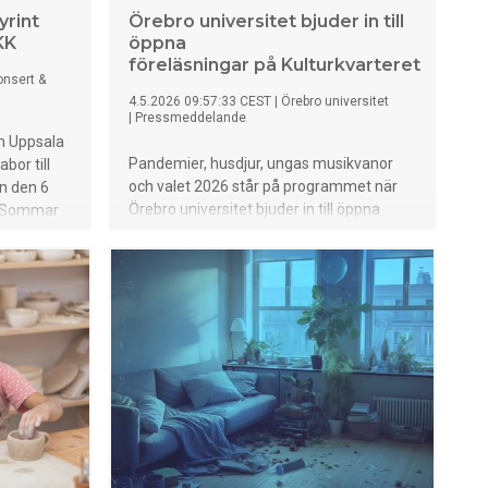
rint
Örebro universitet bjuder in till
KK
öppna
föreläsningar på Kulturkvarteret
onsert &
4.5.2026 09:57:33 CEST
|
Örebro universitet
|
Pressmeddelande
h Uppsala
Pandemier, husdjur, ungas musikvanor
or till
och valet 2026 står på programmet när
n den 6
Örebro universitet bjuder in till öppna
ör Sommar
föreläsningar på Kulturkvarteret i Örebro
g där
nu på fredag den 8 maj klockan 14.
reativ och
ri entré