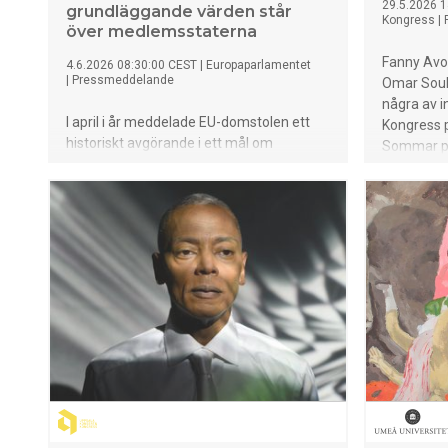
29.5.2026 1
grundläggande värden står
Kongress
|
över medlemsstaterna
Fanny Avon
4.6.2026 08:30:00 CEST
|
Europaparlamentet
|
Pressmeddelande
Omar Soul
några av i
I april i år meddelade EU-domstolen ett
Kongress 
historiskt avgörande i ett mål om
Sommar på 
unionens grundläggande värderingar, då
september 
man slog fast att Ungerns nationella anti-
torget fra
hbtqi-lagar direkt strider mot EU-
festivaler
fördraget. Välkommen på en öppen
och andra
föreläsning där Anna Horn, forskare i
med fri en
juridik på Sieps, analyserar domstolens
beslut och dess betydelse för det
europeiska samarbetet framöver.