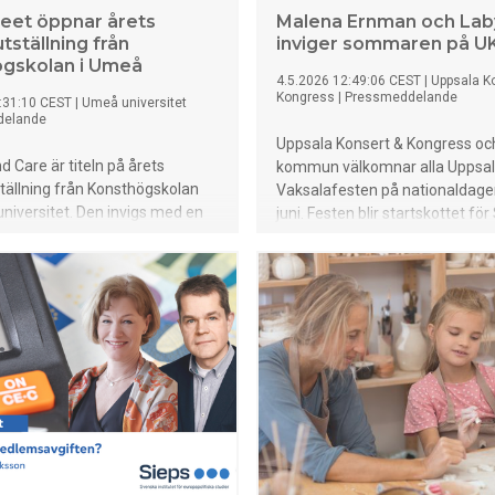
eet öppnar årets
Malena Ernman och Laby
tställning från
inviger sommaren på U
gskolan i Umeå
4.5.2026 12:49:06 CEST
|
Uppsala K
Kongress
|
Pressmeddelande
:31:10 CEST
|
Umeå universitet
delande
Uppsala Konsert & Kongress oc
d Care är titeln på årets
kommun välkomnar alla Uppsalab
tällning från Konsthögskolan
Vaksalafesten på nationaldage
niversitet. Den invigs med en
juni. Festen blir startskottet f
 på Bildmuseet den 22
på UKK, en stor sommarsatsnin
performance, visningar,
Vaksala torg förvandlas till en k
 DJ, bar och restaurang. Varmt
händelserik mötesplats – med f
 till pressvisningen på onsdag
hela säsongen.
 10.00 (O.S.A). Konstnärerna
ats för att berätta om sina verk.