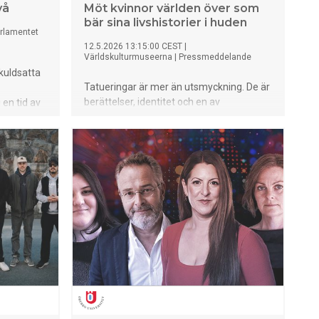
vå
Möt kvinnor världen över som
bär sina livshistorier i huden
rlamentet
12.5.2026 13:15:00 CEST
|
Världskulturmuseerna
|
Pressmeddelande
kuldsatta
Tatueringar är mer än utsmyckning. De är
berättelser, identitet och en av
en tid av
mänsklighetens äldsta konstformer. I den
r Monika
nya fotoutställningen Tatau på
Världskulturmuseet möter besökaren
 under en
tatuerade kvinnor från olika delar av
t i
världen. Genom porträtt och personliga
historier träder kroppen fram som ett
arkiv av minnen, identitet och tillhörighet.
Men här finns också smärta och
motstånd.