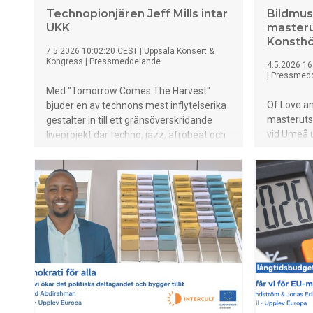
Technopionjären Jeff Mills intar
Bildmus
UKK
masteru
Konsthö
7.5.2026 10:02:20 CEST
|
Uppsala Konsert &
Kongress
|
Pressmeddelande
4.5.2026 16
|
Pressmed
Med "Tomorrow Comes The Harvest"
Of Love an
bjuder en av technons mest inflytelserika
masteruts
gestalter in till ett gränsöverskridande
vid Umeå u
liveprojekt där techno, jazz, afrobeat och
Art Friday
improvisation bygger bro mellan
maj: tal, 
klubbkultur och konsertscen. Den 10
livemusik,
augusti kommer Jeff Mills till Uppsala
välkommen
Konsert & Kongress.
20 maj kl.
finns på pl