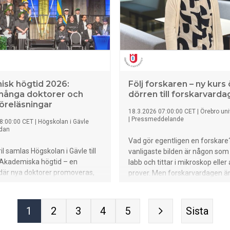
sk högtid 2026:
Följ forskaren – ny kurs
många doktorer och
dörren till forskarvard
öreläsningar
18.3.2026 07:00:00 CET
|
Örebro uni
|
Pressmeddelande
8:00:00 CET
|
Högskolan i Gävle
udan
Vad gör egentligen en forskare
il samlas Högskolan i Gävle till
vanligaste bilden är någon som s
 Akademiska högtid – en
labb och tittar i mikroskop eller
där nya doktorer promoveras,
prover. Men forskarvardagen är
r installeras och framstående
bredare än så — och nu får stu
uppmärksammas. I år
Örebro universitet möjlighet at
 24 nya doktorer, vilket är
det själva.
1
2
3
4
5
Sista
urnalister är välkomna.