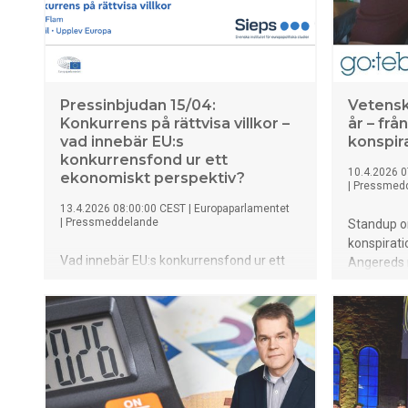
Pressinbjudan 15/04:
Vetensk
Konkurrens på rättvisa villkor –
år – frå
vad innebär EU:s
konspir
konkurrensfond ur ett
10.4.2026 0
ekonomiskt perspektiv?
|
Pressmed
13.4.2026 08:00:00 CEST
|
Europaparlamentet
|
Pressmeddelande
Standup 
konspiratio
Vad innebär EU:s konkurrensfond ur ett
Angereds 
ekonomiskt perspektiv? Välkommen till
som disse
Kulturhuset i Stockholm för en öppen
som diskute
föreläsning med Harry Flam,
psykedeli
seniorrådgivare på Sieps, som går
läkemedel.
igenom fondens övergripande syfte och
år firar 30
vilka effekter den förväntas ha på den
populärvet
svenska ekonomins produktivitet och
lockar var