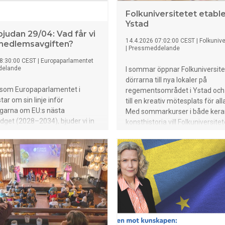
Folkuniversitetet etabler
Ystad
bjudan 29/04: Vad får vi
14.4.2026 07:02:00 CEST
|
Folkunive
medlemsavgiften?
|
Pressmeddelande
8:30:00 CEST
|
Europaparlamentet
delande
I sommar öppnar Folkuniversite
dörrarna till nya lokaler på
 som Europaparlamentet i
regementsområdet i Ystad och 
ar om sin linje inför
till en kreativ mötesplats för alla
ngarna om EU:s nästa
Med sommarkurser i både kera
dget (2028–2034), bjuder vi in
konsthistoria vill Folkuniversite
djupning i den svenska
folkbildning och stärka det loka
giften. Välkommen till
kulturlivet i sydöstra Skåne.
t i Stockholm den 29 april för
föreläsning med Eva Lindström,
givare på Sieps, och Jonas
utredare i nationalekonomi på