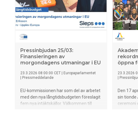
utveckling.
Pressinbjudan 25/03:
Akademi
Finansieringen av
rekord
morgondagens utmaningar i EU
öppna f
23.3.2026 08:00:00 CET
|
Europaparlamentet
23.3.2026 0
|
Pressmeddelande
|
Pressinbj
EU-kommissionen har som del av arbetet
Den 17 apr
med den nya långtidsbudgeten föreslagit
sin tionde
fem nya intäktskällor. Välkommen till
ceremoni 
Kulturhuset i Stockholm för en öppen
professore
föreläsning med Jonas Eriksson, utredare
insatser 
i nationalekonomi vid Sieps, som går
promoveras
igenom intäktskällorna och vad vi kan
rekord. Jo
vänta oss ur ett historiskt perspektiv.