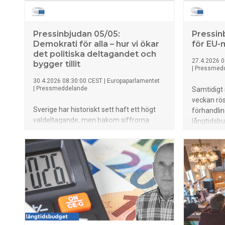
Pressinbjudan 05/05:
Pressin
Demokrati för alla – hur vi ökar
för EU-
det politiska deltagandet och
27.4.2026 0
bygger tillit
|
Pressmed
30.4.2026 08:30:00 CEST
|
Europaparlamentet
|
Pressmeddelande
Samtidigt
veckan röst
Sverige har historiskt sett haft ett högt
förhandli
valdeltagande, men bakom siffrorna
långtidsbu
döljer sig en växande klyfta. Under denna
till en för
föreläsning på Kulturhuset i Stockholm
medlemsav
reflekterar Ahmed Abdirahman, grundare
Kulturhuse
och VD för Stiftelsen Järvaveckan, över
en öppen 
hur vi kan bryta den negativa trenden där
senior råd
socioekonomisk bakgrund och bostadsort
Eriksson, 
avgör graden av politiskt inflytande.
Sieps.