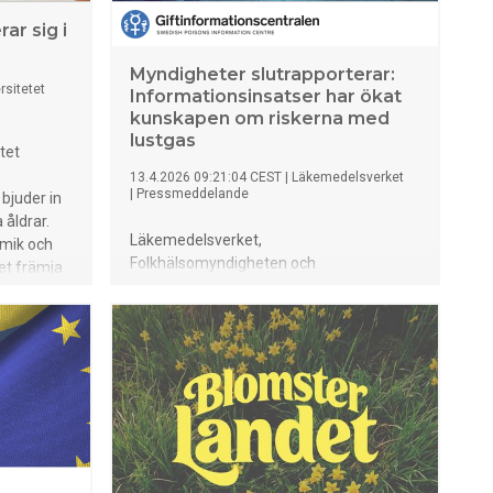
ar sig i
Myndigheter slutrapporterar:
rsitetet
Informationsinsatser har ökat
kunskapen om riskerna med
lustgas
tet
13.4.2026 09:21:04 CEST
|
Läkemedelsverket
|
Pressmeddelande
bjuder in
 åldrar.
Läkemedelsverket,
mik och
Folkhälsomyndigheten och
tet främja
länsstyrelserna har nu slutredovisat
la
regeringsuppdraget att sprida
information om riskerna med att ta
lustgas i berusningssyfte. Efter flera
kunskapshöjande kampanjer och en ny
lagstiftning ser Giftinformationscentralen
nu en tydlig minskning i antalet samtal
om lustgasförgiftningar.