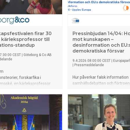
apsfestivalen firar 30
Pressinbjudan 14/04: H
n kärleksprofessor till
mot kunskapen –
ations-standup
desinformation och EU:
demokratiska försvar
7:30:00 CEST
|
Göteborg & Co AB
delande
9.4.2026 08:00:00 CEST
|
Europapar
|
Pressmeddelande
om
Hur påverkar falsk information
nsteorier, forskarfika i
samhällsdebatten och förtroen
moské, en kärleksprofessor
demokratiska institutioner? 
kerar romantiken och forskare
till Kulturhuset i Stockholm för
rar allt från klimatångest till
föreläsning med Åsa Wikforss, 
ska
teoretisk filosofi och ledamot i
 Vetenskapsfestivalen, som i
Akademien, om hur demokratin
 år, är en av Europas största
det digitala informationslands
enskapliga festivaler och
vad som krävs för att vända tr
je år tiotusentals besökare.