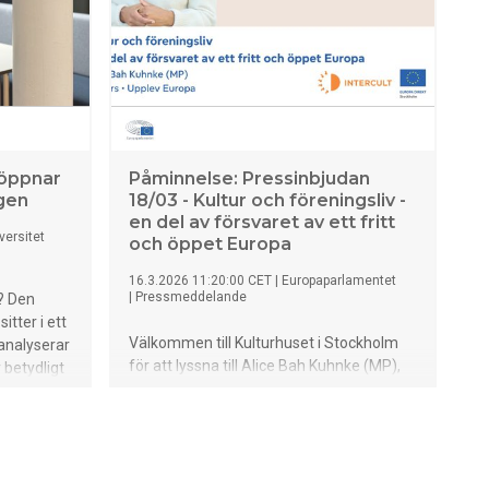
 öppnar
Påminnelse: Pressinbjudan
agen
18/03 - Kultur och föreningsliv -
en del av försvaret av ett fritt
versitet
och öppet Europa
16.3.2026 11:20:00 CET
|
Europaparlamentet
|
Pressmeddelande
? Den
itter i ett
Välkommen till Kulturhuset i Stockholm
 analyserar
för att lyssna till Alice Bah Kuhnke (MP),
 betydligt
Europaparlamentariker och tidigare
denter på
kultur- och demokratiminister, om
t upptäcka
Europas kultur- och föreningsliv som en
grundläggande förutsättning för ett
hållbart, fritt och demokratiskt EU.