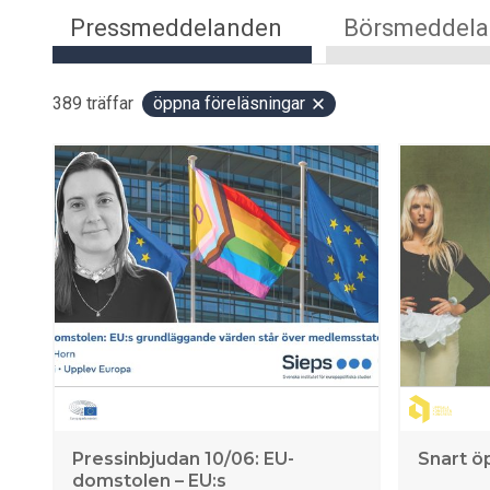
Pressmeddelanden
Börsmeddel
389
träffar
öppna föreläsningar
Pressinbjudan 10/06: EU-
Snart ö
domstolen – EU:s