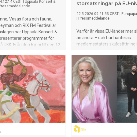
4:12:14 CEST
|
Uppsala Konsert &
storsatsningar på EU-ni
Pressmeddelande
22.5.2026 09:21:53 CEST
|
Europapa
|
Pressmeddelande
ne, Vasas flora och fauna,
eyman och RIX FM Festival är
Varför är vissa EU-länder mer s
nslagen när Uppsala Konsert &
än andra – och hur hanteras
presenterar programmet för
medlemsstaters skuldsättning i 
UKK. Från den 6 juni till den 12
stora utgifter? Dessa frågor ta
fylls Vaksala torg och Lilla
Hejds Löfmark, forskare i
mför UKK av konserter,
nationalekonomi på Sieps, upp
, marknader, familjeaktiviteter
öppen föreläsning på Kulturhuse
 sommarupplevelser – alltid
Stockholm den 27 maj.
tré.