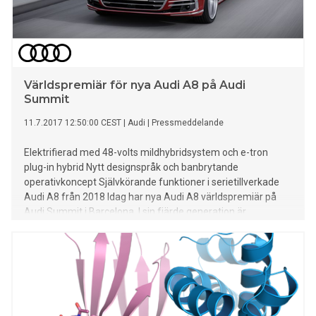
Världspremiär för nya Audi A8 på Audi
Summit
11.7.2017 12:50:00 CEST
|
Audi
|
Pressmeddelande
Elektrifierad med 48-volts mildhybridsystem och e-tron
plug-in hybrid Nytt designspråk och banbrytande
operativkoncept Självkörande funktioner i serietillverkade
Audi A8 från 2018 Idag har nya Audi A8 världspremiär på
Audi Summit i Barcelona. I sin fjärde generation är
lyxlimousinen än en gång riktmärket för Vorsprung durch
Technik - med ett nytt designspråk, ett innovativt
operativkoncept och systematiskt utvecklad eldrift. Audi A8
är också den första serietillverkade bilen i världen som
utvecklats för att i hög grad vara självkörande. Från 2018
kommer Audi att steg för steg inleda serietillverkning av
självkörande funktioner vid parkering, i garage och vid