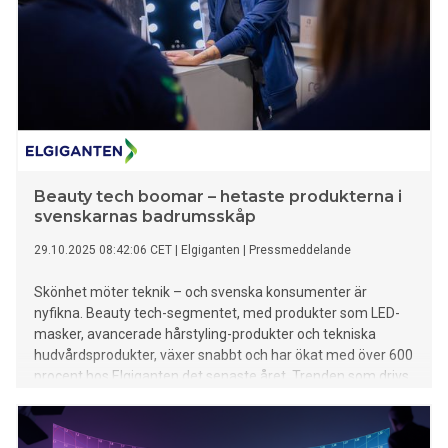
Beauty tech boomar – hetaste produkterna i
svenskarnas badrumsskåp
29.10.2025 08:42:06 CET
|
Elgiganten
|
Pressmeddelande
Skönhet möter teknik – och svenska konsumenter är
nyfikna. Beauty tech-segmentet, med produkter som LED-
masker, avancerade hårstyling-produkter och tekniska
hudvårdsprodukter, växer snabbt och har ökat med över 600
procent hos Elgiganten det senaste året. Trenden som drivs
av sociala medier och ett ökat intresse för produkter som
kombinerar hudvård, välmående och teknisk innovation,
pekar på en utveckling där teknik blir en självklar del av