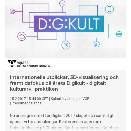
ett helt yrkesliv. - Det finns stor potential att förbättra hälsa,
vård och omsorg med hjälp av artificiell intelligens. Vi ser
också möjligheter till utveckling av nya produkter som kan bli
framtida exportframgångar för svenska företag, säger
Linda Swirtun, ansvarig för utlysningen på Vinnova. I
projekten som får finansiering samarbetar företag, offentlig
verksamhet och universitet i olika konstellationer: Tidig
upptäckt av Alzheimers och Parkinsons sjukdom baserat på
ögonrörelseanalys, Optolexia AB, Karolinska Institutet, 1,9
miljoner Projektledare: Edwin Johnson Beslutsstöd för diag
Internationella utblickar, 3D-visualisering och
framtidsfokus på årets Digikult - digitalt
kulturarv i praktiken
15.2.2017 15:44:00 CET
|
Kulturförvaltningen VGR
|
Pressmeddelande
Nu är programmet för Digikult 2017 släppt och samtidigt
öppnar vi för anmälningar. Konferensen äger rum i
Palmstedtsalen på Chalmers Conference Center i Göteborg