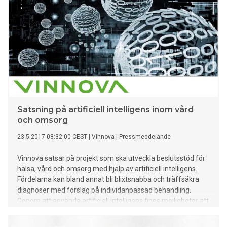
Satsning på artificiell intelligens inom vård
och omsorg
23.5.2017 08:32:00 CEST
|
Vinnova
|
Pressmeddelande
Vinnova satsar på projekt som ska utveckla beslutsstöd för
hälsa, vård och omsorg med hjälp av artificiell intelligens.
Fördelarna kan bland annat bli blixtsnabba och träffsäkra
diagnoser med förslag på individanpassad behandling.
Genom att använda artificiell intelligens finns möjligheter att
utveckla beslutsstöd inom vården som vilar på en större
mängd data än någon läkare skulle kunna samla ihop under