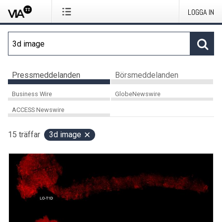
LOGGA IN
Pressmeddelanden
Börsmeddelanden
Business Wire
GlobeNewswire
ACCESS Newswire
15
träffar
3d image