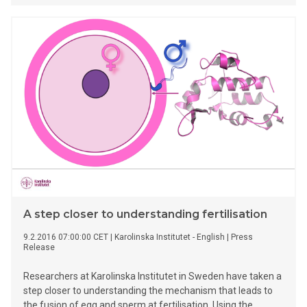
den 29-30 mars, två dagar fyllda till bredden med bland
annat internationella utblickar, 3D-visualisering, bevarande
av hotade kulturmiljöer och framtida organisering inom
kulturarvssektorn.
A step closer to understanding fertilisation
9.2.2016 07:00:00 CET
|
Karolinska Institutet - English
|
Press
Release
Researchers at Karolinska Institutet in Sweden have taken a
step closer to understanding the mechanism that leads to
the fusion of egg and sperm at fertilisation. Using the