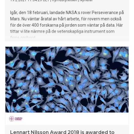
19.2.2021 11:54:29 CET
|
Rymdstyrelsen
|
Nyheter
Igår, den 18 februari, landade NASA:s rover Perseverance på
Mars. Nu väntar åratal av hårt arbete, för rovern men också
för de över 400 forskarna på jorden som väntar på data. Här
tittar vi lite närmre på de vetenskapliga instrument som
finns ombord.
Lennart Nilsson Award 2018 is awarded to