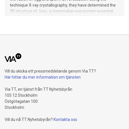
technique X-ray crystallography, they have determined the
3D structure of Juno, a mammalian egg protein essential
for triggering gamete fusion. Their findings are not only
interesting from an evolutionary perspective, but also reveal
the shape of a possible target for future non-hormonal
contraceptives.
Vill du skicka ett pressmeddelande genom Via TT?
Här hittar du mer information om tjänsten
Via TT, en tjänst från TT Nyhetsbyrån
105 12 Stockholm
Östgötagatan 100
Stockholm
Vill du nå TT Nyhetsbyrån?
Kontakta oss