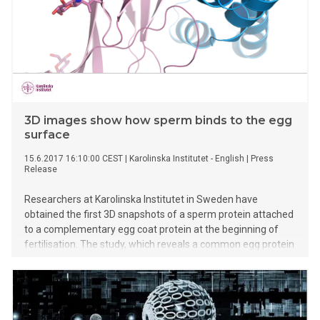
trafikköer.
3D images show how sperm binds to the egg
surface
15.6.2017 16:10:00 CEST
|
Karolinska Institutet - English
|
Press
Release
Researchers at Karolinska Institutet in Sweden have
obtained the first 3D snapshots of a sperm protein attached
to a complementary egg coat protein at the beginning of
fertilisation. The study, which reveals a common egg protein
architecture that is involved in the interaction with sperm in
both mollusc and mammal, is published in the respected
scientific journal Cell.