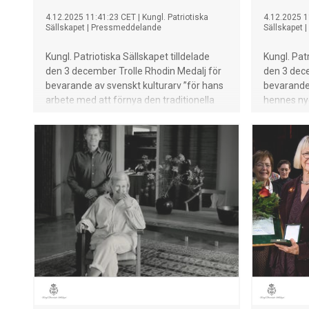
4.12.2025 11:41:23 CET
|
Kungl. Patriotiska
4.12.2025 1
Sällskapet
|
Pressmeddelande
Sällskapet
|
Kungl. Patriotiska Sällskapet tilldelade
Kungl. Patr
den 3 december Trolle Rhodin Medalj för
den 3 dece
bevarande av svenskt kulturarv ”för hans
bevarande 
arbete med att förnya den traditionella
hennes ny
cirkuskonsten”.
etablera n