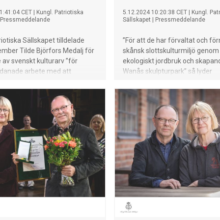
1:41:04 CET
|
Kungl. Patriotiska
5.12.2024 10:20:38 CET
|
Kungl. Pat
Pressmeddelande
Sällskapet
|
Pressmeddelande
iotiska Sällskapet tilldelade
”För att de har förvaltat och fö
mber Tilde Björfors Medalj för
skånsk slottskulturmiljö genom 
av svenskt kulturarv ”för
ekologiskt jordbruk och skapan
danade arbete med att
Wanås skulpturpark” så lyder
ycirkusen i Sverige”.
motiveringen när Kungl. Patriot
Sällskapet tilldelar Marika Wac
och Carl-Gustaf Wachtmeister 
för bevarande av svenskt kultur