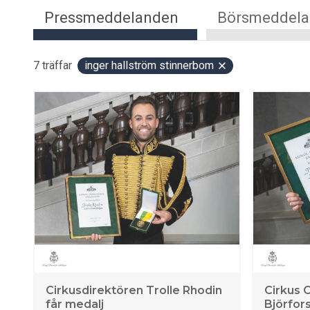
Pressmeddelanden
Börsmeddel
7
träffar
inger hallström stinnerbom
Cirkusdirektören Trolle Rhodin
Cirkus 
får medalj
Björfors