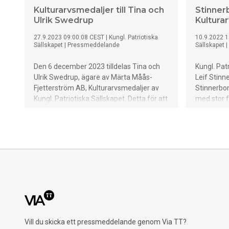
Kulturarvsmedaljer till Tina och
Stinner
Ulrik Swedrup
Kultura
27.9.2023 09:00:08 CEST
|
Kungl. Patriotiska
10.9.2022 1
Sällskapet
|
Pressmeddelande
Sällskapet
|
Den 6 december 2023 tilldelas Tina och
Kungl. Patr
Ulrik Swedrup, ägare av Märta Måås-
Leif Stinn
Fjetterström AB, Kulturarvsmedaljer av
Stinnerbom
Kungl. Patriotiska Sällskapet. Detta för att
med stor 
de driver och bevarar ett svenskt
förmedlat 
kulturarvsföretag med produkter av
rötter såv
högsta hantverkskvalitet och gjort det
världskult
känt i världen.
Västanå t
Värmlands
överlämna
Vill du skicka ett pressmeddelande genom Via TT?