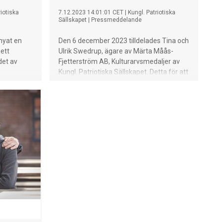
riotiska
7.12.2023 14:01:01 CET
|
Kungl. Patriotiska
Sällskapet
|
Pressmeddelande
rnyat en
Den 6 december 2023 tilldelades Tina och
ett
Ulrik Swedrup, ägare av Märta Måås-
det av
Fjetterström AB, Kulturarvsmedaljer av
Kungl. Patriotiska Sällskapet. Detta för att
iska
de driver och bevarar ett svenskt
htmeister
kulturarvsföretag med produkter av
medaljer
högsta hantverkskvalitet och gjort det
arv.
känt i världen.