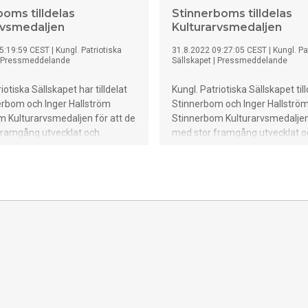
boms tilldelas
Stinnerboms tilldelas
rvsmedaljen
Kulturarvsmedaljen
5:19:59 CEST
|
Kungl. Patriotiska
31.8.2022 09:27:05 CEST
|
Kungl. Pa
Pressmeddelande
Sällskapet
|
Pressmeddelande
iotiska Sällskapet har tilldelat
Kungl. Patriotiska Sällskapet till
erbom och Inger Hallström
Stinnerbom och Inger Hallströ
 Kulturarvsmedaljen för att de
Stinnerbom Kulturarvsmedaljen 
framgång utvecklat och
med stor framgång utvecklat o
ett sceniskt kulturarv med
förmedlat ett sceniskt kultura
äl i värmländsk tradition som i
rötter såväl i värmländsk tradit
uren. Sedan 1990 driver de
världskulturen. Sedan 1990 dri
eater i värmländska Sunne.
Västanå Teater i värmländska 
 landshövding, Georg Andrén,
de medaljerna.