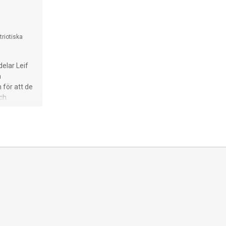
triotiska
delar Leif
m
för att de
ch
rv med
ion som i
ver de
Sunne.