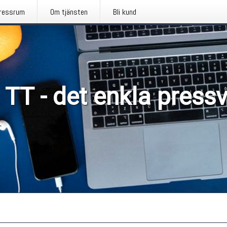
ressrum
Om tjänsten
Bli kund
 TT - det enkla press