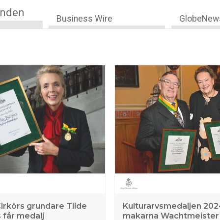
anden
Business Wire
GlobeNew
Cirkörs grundare Tilde
Kulturarvsmedaljen 2024 
 får medalj
makarna Wachtmeister