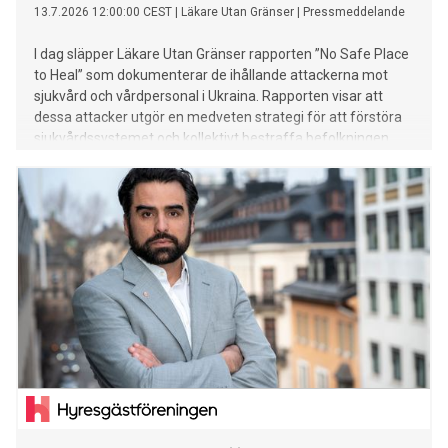
13.7.2026 12:00:00 CEST
|
Läkare Utan Gränser
|
Pressmeddelande
I dag släpper Läkare Utan Gränser rapporten ”No Safe Place
to Heal” som dokumenterar de ihållande attackerna mot
sjukvård och vårdpersonal i Ukraina. Rapporten visar att
dessa attacker utgör en medveten strategi för att förstöra
sjukvårdssystemet och kollektivt bestraffa befolkningen,
snarare än att vara en oavsiktlig följd av Rysslands invasion.