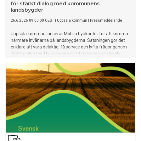
för stärkt dialog med kommunens
landsbygder
26.6.2026 09:00:00 CEST
|
Uppsala kommun
|
Pressmeddelande
Uppsala kommun lanserar Mobila byakontor för att komma
närmare invånarna på landsbygderna. Satsningen gör det
enklare att vara delaktig, få service och lyfta frågor genom
direkt dialog med kommunen samt regionala och lokala
aktörer. De första besöken startar i slutet av september.