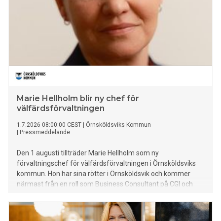
Marie Hellholm blir ny chef för
välfärdsförvaltningen
1.7.2026 08:00:00 CEST
|
Örnsköldsviks Kommun
|
Pressmeddelande
Den 1 augusti tillträder Marie Hellholm som ny
förvaltningschef för välfärdsförvaltningen i Örnsköldsviks
kommun. Hon har sina rötter i Örnsköldsvik och kommer
närmast från en roll som Business Consultant på CGI och
innan dess – över 20 års erfarenhet av ledarskap inom
Region Västernorrland.