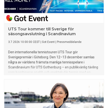
UTS Tour kommer till Sverige för
säsongsavslutning i Scandinavium
3.7.2026 10:00:00 CEST
|
Got Event
|
Pressmeddelande
Den internationella tennistouren UTS Tour gör
Sverigepremiär i Göteborg. Den 12–13 december samlas
några av världens främsta manliga tennisspelare i
Scandinavium för UTS Gothenburg – en publikvänlig tävling
som kombinerar snabb och spektakulär tennis med en
elektrisk atmosfär. Biljetterna släpps i augusti, då även de
första namnen i det stjärnspäckade startfältet
offentliggörs.