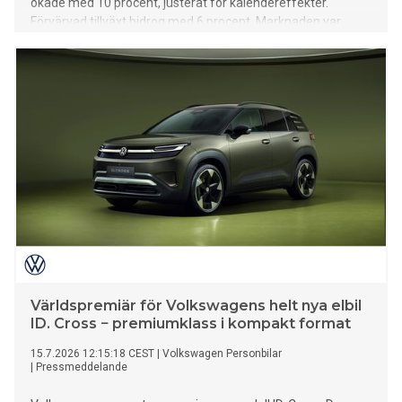
ökade med 10 procent, justerat för kalendereffekter.
Förvärvad tillväxt bidrog med 6 procent. Marknaden var
överlag stabil och i stort sett i linje med föregående kvartal.
Världspremiär för Volkswagens helt nya elbil
ID. Cross − premiumklass i kompakt format
15.7.2026 12:15:18 CEST
|
Volkswagen Personbilar
|
Pressmeddelande