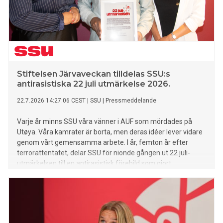
Stiftelsen Järvaveckan tilldelas SSU:s
antirasistiska 22 juli utmärkelse 2026.
22.7.2026 14:27:06 CEST
|
SSU
|
Pressmeddelande
Varje år minns SSU våra vänner i AUF som mördades på
Utøya. Våra kamrater är borta, men deras idéer lever vidare
genom vårt gemensamma arbete. I år, femton år efter
terrorattentatet, delar SSU för nionde gången ut 22 juli-
utmärkelsen till en antirasistisk förebild som gjort
betydande insatser mot högerextremism.