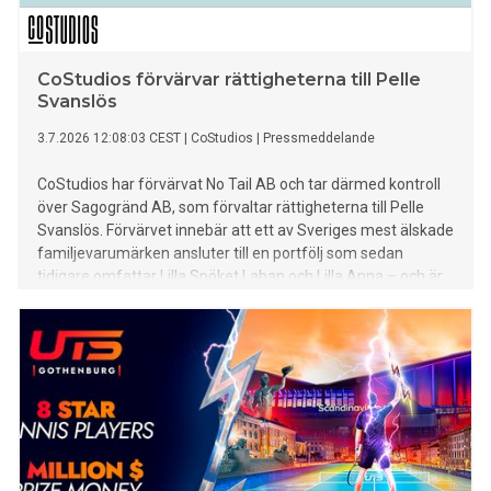
CoStudios förvärvar rättigheterna till Pelle
Svanslös
3.7.2026 12:08:03 CEST
|
CoStudios
|
Pressmeddelande
CoStudios har förvärvat No Tail AB och tar därmed kontroll
över Sagogränd AB, som förvaltar rättigheterna till Pelle
Svanslös. Förvärvet innebär att ett av Sveriges mest älskade
familjevarumärken ansluter till en portfölj som sedan
tidigare omfattar Lilla Spöket Laban och Lilla Anna – och är
ytterligare ett steg i CoStudios strategi att bygga Nordens
ledande bolag för ägande, vidareutveckling och förvaltning
av karaktärer, berättelser och varumärken.