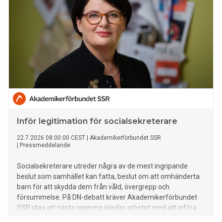
Inför legitimation för socialsekreterare
22.7.2026 08:00:00 CEST
|
Akademikerförbundet SSR
|
Pressmeddelande
Socialsekreterare utreder några av de mest ingripande
beslut som samhället kan fatta, beslut om att omhänderta
barn för att skydda dem från våld, övergrepp och
försummelse. På DN-debatt kräver Akademikerförbundet
SSR idag att nästa regering inleder arbetet med att införa
legitimation för socionomer som arbetar med