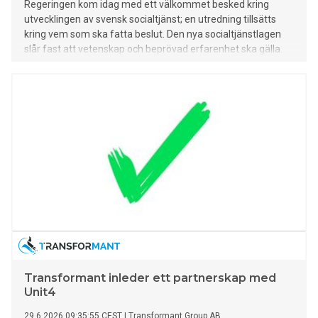
Regeringen kom idag med ett välkommet besked kring
utvecklingen av svensk socialtjänst; en utredning tillsätts
kring vem som ska fatta beslut. Den nya socialtjänstlagen
slår fast att vetenskap och beprövad erfarenhet ska gälla.
Fackförbundet Akademikerförbundet SSR som
representerar socialtjänstens medarbetare välkomnar
därför utredningen.
Transformant inleder ett partnerskap med
Unit4
29.6.2026 09:35:55 CEST
|
Transformant Group AB