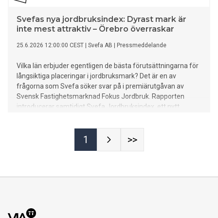
Svefas nya jordbruksindex: Dyrast mark är
inte mest attraktiv – Örebro överraskar
25.6.2026 12:00:00 CEST
|
Svefa AB
|
Pressmeddelande
Vilka län erbjuder egentligen de bästa förutsättningarna för
långsiktiga placeringar i jordbruksmark? Det är en av
frågorna som Svefa söker svar på i premiärutgåvan av
Svensk Fastighetsmarknad Fokus Jordbruk. Rapporten
introducerar samtidigt Svefa Jordbruksindex, ett nytt
analysverktyg som visar att de dyraste jordbruksmarkerna
inte nödvändigtvis är de mest attraktiva investeringarna.
Bäst prisutveckling för åkermark hittar man i Örebro län där
1
>>
priserna på åkermark de senaste 12 månaderna har ökat
med 7 procent medan riksgenomsnittet är en ökning på 2,3
procent.