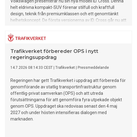
Volkswagen presenterar nu sin nya modell ID. Cross. Denna
helt eldrivna kompakt-SUV förenar stilfull och kraftfull
design, teknik från premiumklassen och ett genomtänkt
helhetskoncept. De första versionerna av ID. Cross går nu att
beställa.
Trafikverket förbereder OPS i nytt
regeringsuppdrag
14.7.2026 08:14:33 CEST
|
Trafikverket
|
Pressmeddelande
Regeringen har gett Trafikverket i uppdrag att förbereda för
genomförande av statlig transportinfrastruktur genom
offentlig-privat samverkan (OPS) och att utreda
förutsättningarna för att genomföra fyra utpekade objekt
genom OPS. Uppdraget ska redovisas senast den 4 maj
2027 och under hösten intensifieras dialogen med
marknaden.