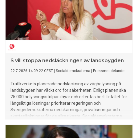
S vill stoppa nedsläckningen av landsbygden
22.7.2026 14:09:22 CEST
|
Socialdemokraterna
|
Pressmeddelande
Trafikverkets planerade nedsläckning av vägbelysning på
landsbygden har väckt oro för säkerheten. Enligt planen ska
25 000 belysningsstolpar i byar och orter tas bort. I stället för
långsiktiga lösningar prioriterar regeringen och
Sverigedemokraterna nedskärningar, privatiseringar och
skattesänkningar för de allra rikaste. Socialdemokraterna
vill ge Trafikverket i uppdrag att hitta billigare lösningar för
att behålla belysningen.