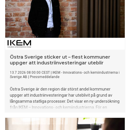
Östra Sverige sticker ut – flest kommuner
uppger att industriinvesteringar uteblir
13.7.2026 08:00:00 CEST
|
IKEM - Innovations- och kemiindustrierna i
Sverige AB
|
Pressmeddelande
Östra Sverige är den region där störst andel kommuner
uppger att industriinvesteringar har uteblivit på grund av
långsamma statliga processer. Det visar en ny undersökning
från IKEM – Innovations- och kemiindustrierna. För en
växande kunskaps- och industriregion som Uppsala är
tillgång till el, infrastruktur och effektiva tillståndsprocesser
avgörande för fortsatt utveckling.