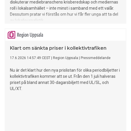
diskuterar mediebranschens krisberedskap och mediernas
roll i lokalsamhället – inte minst i samband med ett valår.
Dessutom pratar vi förstås om hur vi får fler unga att ta del
av lokaljournalistik.
Klart om sänkta priser i kollektivtrafiken
17.6.2026 14:57:49 CEST
|
Region Uppsala
|
Pressmeddelande
Nu är det klart hur den nya prislistan för olika periodbiljetter i
kollektivtrafiken kommer att se ut. Från den 1 juli halveras
priset på bland annat 30-dagarsbiljett med UL/SL, och
UL/XT.