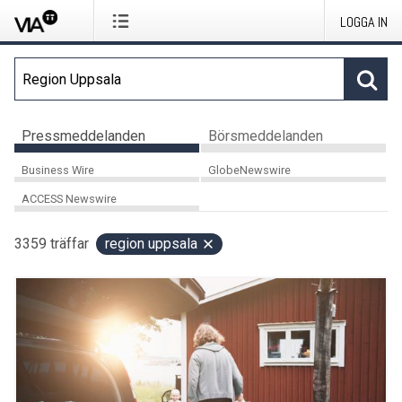
LOGGA IN
Pressmeddelanden
Börsmeddelanden
Business Wire
GlobeNewswire
ACCESS Newswire
3359
träffar
region uppsala