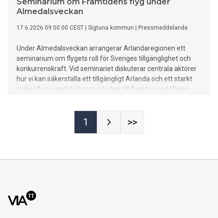
Seminarium om Framtidens flyg under
Almedalsveckan
17.6.2026 09:00:00 CEST
|
Sigtuna kommun
|
Pressmeddelande
Under Almedalsveckan arrangerar Arlandaregionen ett
seminarium om flygets roll för Sveriges tillgänglighet och
konkurrenskraft. Vid seminariet diskuterar centrala aktörer
hur vi kan säkerställa ett tillgängligt Arlanda och ett starkt
inrikesflyg, samtidigt som vi bidrar till flygets omställning.
1
>>