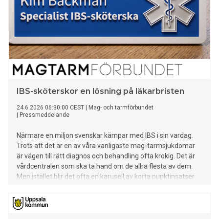
IBS-sköterskor en lösning på läkarbristen
24.6.2026 06:30:00 CEST
|
Mag- och tarmförbundet
|
Pressmeddelande
Närmare en miljon svenskar kämpar med IBS i sin vardag.
Trots att det är en av våra vanligaste mag-tarmsjukdomar
är vägen till rätt diagnos och behandling ofta krokig. Det är
vårdcentralen som ska ta hand om de allra flesta av dem.
Men istället blir det ofta en karusell av korta punktinsatser
och nya ansikten vid varje besök.