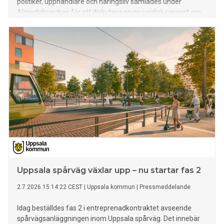
politiker, upphandlare och näringsliv samlades under
Almedalsveckan för att diskutera en ny juridisk rapport om
likvärdig märkning i offentlig upphandling.
Uppsala spårväg växlar upp – nu startar fas 2
2.7.2026 15:14:22 CEST
|
Uppsala kommun
|
Pressmeddelande
Idag beställdes fas 2 i entreprenadkontraktet avseende
spårvägsanläggningen inom Uppsala spårväg. Det innebär