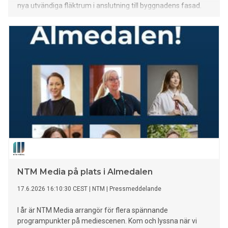
nya utvändiga fläktrum i anslutning till byggnadens fasad.
Den totala genomförandetiden från beslut om
genomförande till avslutade entreprenadarbeten
NTM Media på plats i Almedalen
17.6.2026 16:10:30 CEST
|
NTM
|
Pressmeddelande
I år är NTM Media arrangör för flera spännande
programpunkter på mediescenen. Kom och lyssna när vi