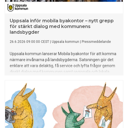
Uppsala inför mobila byakontor – nytt grepp
för stärkt dialog med kommunens
landsbygder
26.6.2026 09:00:00 CEST
|
Uppsala kommun
|
Pressmeddelande
Uppsala kommun lanserar Mobila byakontor för att komma
närmare invånarna på landsbygderna. Satsningen gör det
enklare att vara delaktig, få service och lyfta frågor genom
direkt dialog med kommunen samt regionala och lokala
aktörer. De första besöken startar i slutet av september.