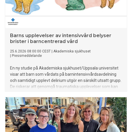
Barns upplevelser av intensivvård belyser
brister i barncentrerad vård
25.6.2026 08:00:00 CEST
|
Akademiska sjukhuset
|
Pressmeddelande
En ny studie på Akademiska sjukhuset/Uppsala universitet
visar att barn som vårdats på barnintensivvårdsavdelning
och samtidigt upplevt delirium utgör en särskilt utsatt grupp.
De riskerar att genomgå traumatiska upplevelser som kan
få negativa konsekvenser efter utskrivning. Forskarna
efterlyser förbättringar i den barncentrerade vården.