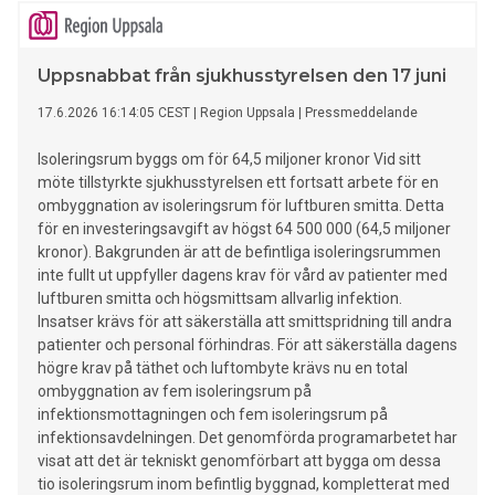
Uppsnabbat från sjukhusstyrelsen den 17 juni
17.6.2026 16:14:05 CEST
|
Region Uppsala
|
Pressmeddelande
Isoleringsrum byggs om för 64,5 miljoner kronor Vid sitt
möte tillstyrkte sjukhusstyrelsen ett fortsatt arbete för en
ombyggnation av isoleringsrum för luftburen smitta. Detta
för en investeringsavgift av högst 64 500 000 (64,5 miljoner
kronor). Bakgrunden är att de befintliga isoleringsrummen
inte fullt ut uppfyller dagens krav för vård av patienter med
luftburen smitta och högsmittsam allvarlig infektion.
Insatser krävs för att säkerställa att smittspridning till andra
patienter och personal förhindras. För att säkerställa dagens
högre krav på täthet och luftombyte krävs nu en total
ombyggnation av fem isoleringsrum på
infektionsmottagningen och fem isoleringsrum på
infektionsavdelningen. Det genomförda programarbetet har
visat att det är tekniskt genomförbart att bygga om dessa
tio isoleringsrum inom befintlig byggnad, kompletterat med