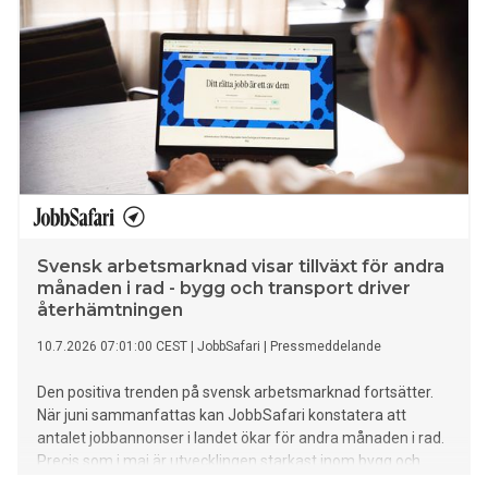
Svensk arbetsmarknad visar tillväxt för andra
månaden i rad - bygg och transport driver
återhämtningen
10.7.2026 07:01:00 CEST
|
JobbSafari
|
Pressmeddelande
Den positiva trenden på svensk arbetsmarknad fortsätter.
När juni sammanfattas kan JobbSafari konstatera att
antalet jobbannonser i landet ökar för andra månaden i rad.
Precis som i maj är utvecklingen starkast inom bygg och
transport samt utanför storstadsregionerna.