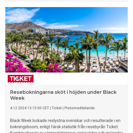
på, med en imponerande bokningsökning på nära 200
procent.
Resebokningarna sköt i höjden under Black
Week
4.12.2024 13:15:00 CET
|
Ticket
|
Pressmeddelande
Black Week lockade reslystna svenskar och resulterade i en
bokningsboom, enligt färsk statistik från resebyrån Ticket.