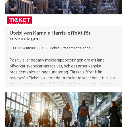
Utebliven Kamala Harris-effekt för
resebolagen
8.11.2024 08:00:00 CET
|
Ticket
|
Pressmeddelande
Positiv eller negativ medierapporteringen om ett land
påverkar svenskarnas reslust, och det amerikanska
presidentvalet är inget undantag. Färska siffror från
resebyrån Ticket visar att det turbulenta valet har lett till en
minskning av resandet till USA, och Trumps seger kommer
sannolikt medföra att landets återhämtning på
semestertopplistorna får dröja.