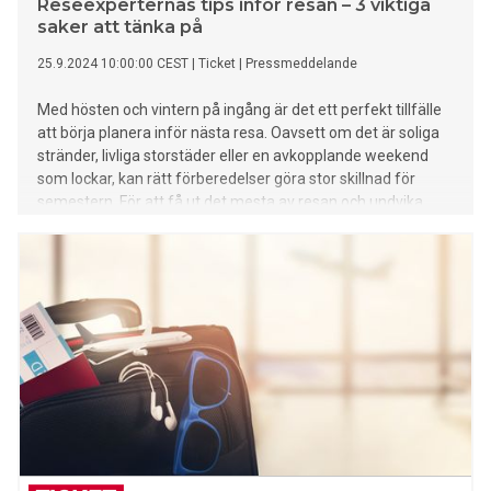
Reseexperternas tips inför resan – 3 viktiga
saker att tänka på
25.9.2024 10:00:00 CEST
|
Ticket
|
Pressmeddelande
Med hösten och vintern på ingång är det ett perfekt tillfälle
att börja planera inför nästa resa. Oavsett om det är soliga
stränder, livliga storstäder eller en avkopplande weekend
som lockar, kan rätt förberedelser göra stor skillnad för
semestern. För att få ut det mesta av resan och undvika
vanliga misstag, har reseexperterna på Ticket samlat
smarta tips. Här är tre viktiga saker att tänka på för en
bekvämare och mer bekymmersfri resa.