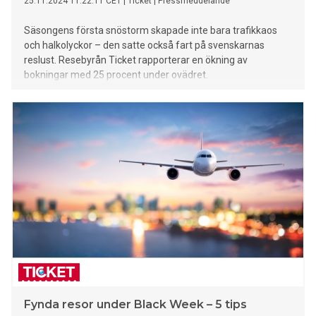
25.11.2024 11:22:11 CET
|
Ticket
|
Pressmeddelande
Säsongens första snöstorm skapade inte bara trafikkaos
och halkolyckor – den satte också fart på svenskarnas
reslust. Resebyrån Ticket rapporterar en ökning av
bokningar med 25 procent under ovädret.
Fynda resor under Black Week – 5 tips