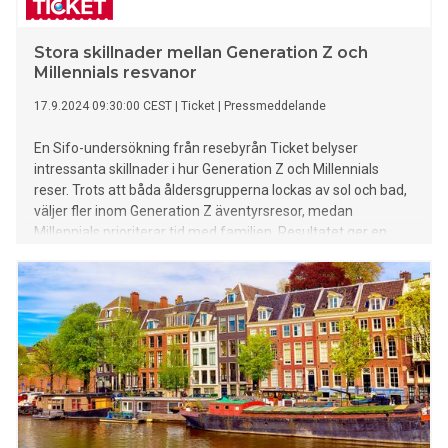
Stora skillnader mellan Generation Z och
Millennials resvanor
17.9.2024 09:30:00 CEST
|
Ticket
|
Pressmeddelande
En Sifo-undersökning från resebyrån Ticket belyser
intressanta skillnader i hur Generation Z och Millennials
reser. Trots att båda åldersgrupperna lockas av sol och bad,
väljer fler inom Generation Z äventyrsresor, medan
Millennials prioriterar tid med familjen. Resultatet ger en
inblick i hur bland annat livssituationer och ekonomin
påverkar deras sätt att resa.