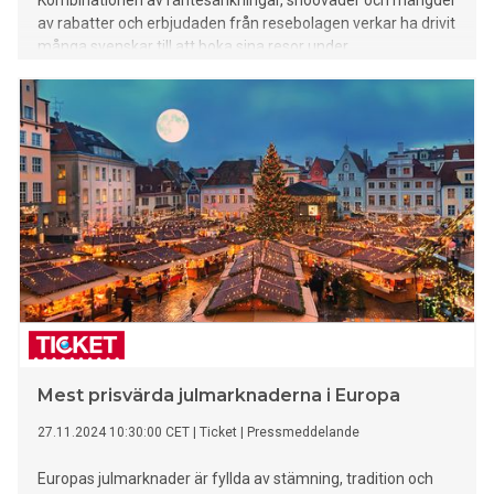
Kombinationen av räntesänkningar, snöoväder och mängder
av rabatter och erbjudaden från resebolagen verkar ha drivit
många svenskar till att boka sina resor under
kampanjveckan och bokningarna ökade med 20 procent.
Mest prisvärda julmarknaderna i Europa
27.11.2024 10:30:00 CET
|
Ticket
|
Pressmeddelande
Europas julmarknader är fyllda av stämning, tradition och