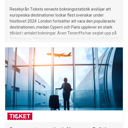
Resebyrån Tickets senaste bokningsstatistik avslöjar att
europeiska destinationer lockar flest svenskar under
höstlovet 2024. London fortsätter att vara den populäraste
destinationen, medan Cypern och Paris upplever en stark
tillväxt i antalet bokningar. Även Teneriffa har seglat upp på
Tickets topp 10-lista med en imponerande ökning på hela 53
procent.