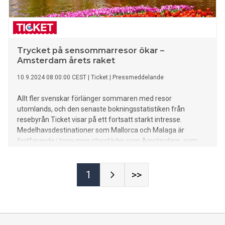
Trycket på sensommarresor ökar –
Amsterdam årets raket
10.9.2024 08:00:00 CEST
|
Ticket
|
Pressmeddelande
Allt fler svenskar förlänger sommaren med resor
utomlands, och den senaste bokningsstatistiken från
resebyrån Ticket visar på ett fortsatt starkt intresse.
Medelhavsdestinationer som Mallorca och Malaga är
fortfarande i topp men storstäder som Amsterdam, som
har utsetts till årets raket, lockar nu en växande skara.
1
>>