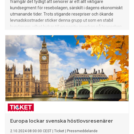
framgår det tydligt att seniorer är ett allt viktigare
kundsegment för resebolagen, särskilt i dagens ekonomiskt
utmanande tider. Trots stigande resepriser och ökande
levnadskostnader sticker denna grupp ut som en stabil
kundgrupp, vilket bidrar till en positiv inverkan på branschen.
Europa lockar svenska höstlovsresenärer
2.10.2024 08:00:00 CEST
|
Ticket
|
Pressmeddelande