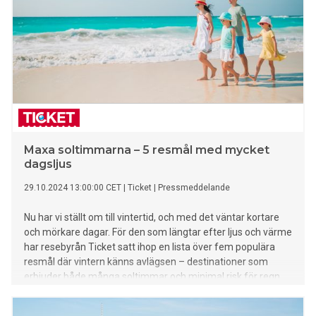
Maxa soltimmarna – 5 resmål med mycket
dagsljus
29.10.2024 13:00:00 CET
|
Ticket
|
Pressmeddelande
Nu har vi ställt om till vintertid, och med det väntar kortare
och mörkare dagar. För den som längtar efter ljus och värme
har resebyrån Ticket satt ihop en lista över fem populära
resmål där vintern känns avlägsen – destinationer som
erbjuder både många soltimmar och minimal risk för regn.