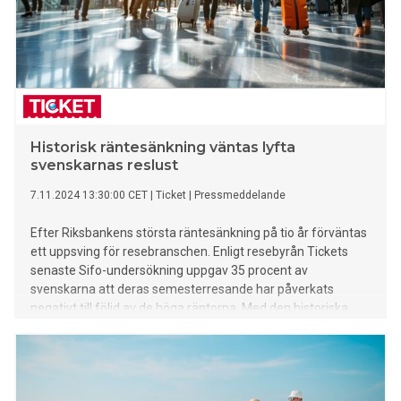
Historisk räntesänkning väntas lyfta
svenskarnas reslust
7.11.2024 13:30:00 CET
|
Ticket
|
Pressmeddelande
Efter Riksbankens största räntesänkning på tio år förväntas
ett uppsving för resebranschen. Enligt resebyrån Tickets
senaste Sifo-undersökning uppgav 35 procent av
svenskarna att deras semesterresande har påverkats
negativt till följd av de höga räntorna. Med den historiska
dubbelsänkningen öppnas nu möjligheter för en ökad
efterfrågan på resor.