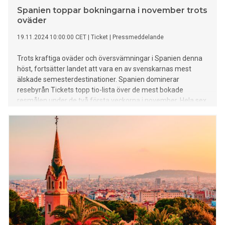
Spanien toppar bokningarna i november trots
oväder
19.11.2024 10:00:00 CET
|
Ticket
|
Pressmeddelande
Trots kraftiga oväder och översvämningar i Spanien denna
höst, fortsätter landet att vara en av svenskarnas mest
älskade semesterdestinationer. Spanien dominerar
resebyrån Tickets topp tio-lista över de mest bokade
resmålen under de två första veckorna i november. Hela sex
av tio placeringar går till spanska destinationer.