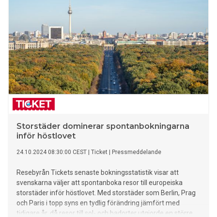
Storstäder dominerar spontanbokningarna
inför höstlovet
24.10.2024 08:30:00 CEST
|
Ticket
|
Pressmeddelande
Resebyrån Tickets senaste bokningsstatistik visar att
svenskarna väljer att spontanboka resor till europeiska
storstäder inför höstlovet. Med storstäder som Berlin, Prag
och Paris i topp syns en tydlig förändring jämfört med
tidigare år, då resor till sol- och badorter utgjorde en större