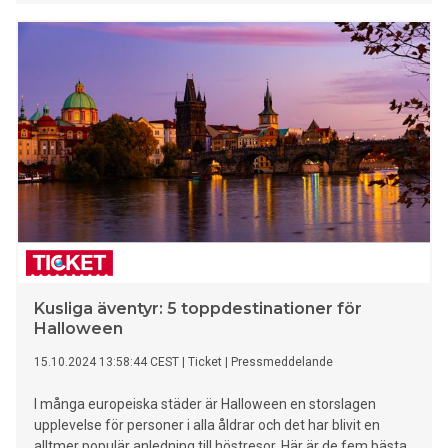
del av sista minuten-bokningarna.
Kusliga äventyr: 5 toppdestinationer för
Halloween
15.10.2024 13:58:44 CEST
|
Ticket
|
Pressmeddelande
I många europeiska städer är Halloween en storslagen
upplevelse för personer i alla åldrar och det har blivit en
alltmer populär anledning till höstresor. Här är de fem bästa