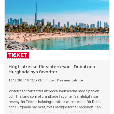
Högt intresse för vinterresor – Dubai och
Hurghada nya favoriter
10.12.2024 10:42:27 CET
|
Ticket
|
Pressmeddelande
Vinterresor fortsätter att locka svenskarna med Spanien
och Thailand som oförändrade favoriter. Samtidigt visar
resebyrån Tickets bokningsstatistik att intresset för Dubai
och Hurghada har ökat, trots oroligheterna i regionen. Kap
Verde utmärker sig också som ett resmål att hålla ögonen