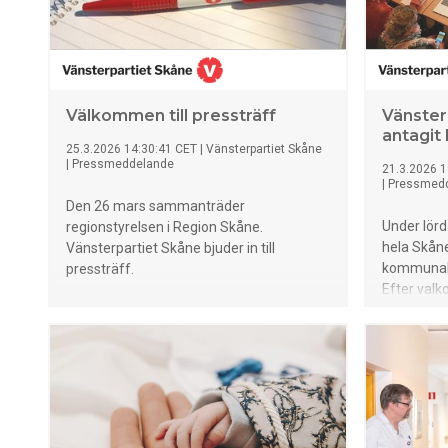
Välkommen till pressträff
Vänster
antagit 
25.3.2026 14:30:41 CET
|
Vänsterpartiet Skåne
|
Pressmeddelande
21.3.2026 1
|
Pressmed
Den 26 mars sammanträder
Under lör
regionstyrelsen i Region Skåne.
hela Skåne
Vänsterpartiet Skåne bjuder in till
kommunala 
pressträff.
Efter valk
fyraårigt 