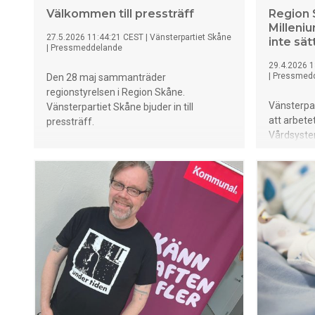
Välkommen till pressträff
Region 
Milleniu
27.5.2026 11:44:21 CEST
|
Vänsterpartiet Skåne
inte sät
|
Pressmeddelande
29.4.2026 1
|
Pressmed
Den 28 maj sammanträder
regionstyrelsen i Region Skåne.
Vänsterpa
Vänsterpartiet Skåne bjuder in till
att arbete
pressträff.
Vårdsyste
ny utredni
kritik mot 
hanterats.
insyn, tra
inflytande 
genom hel