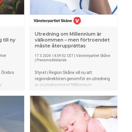
Utredning om Millennium är
till ny
välkommen – men förtroendet
måste återupprättas
tiet
17.3.2026 14:59:52 CET
|
Vänsterpartiet Skåne
|
Pressmeddelande
i Örebro
Styret i Region Skåne vill nu att
regiondirektören genomför en utredning
ny
av journalsystemet Millennium.
de
Vänsterpartiet välkomnar beskedet om
att undersöka möjliga handlingsalternativ
framåt – men menar att beslutet borde
ha kommit betydligt tidigare.