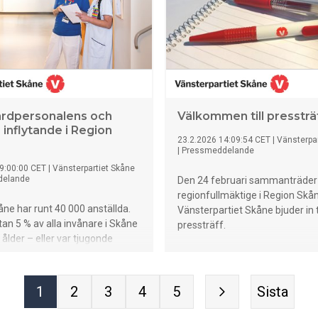
årdpersonalens och
Välkommen till pressträ
 inflytande i Region
23.2.2026 14:09:54 CET
|
Vänsterpar
|
Pressmeddelande
9:00:00 CET
|
Vänsterpartiet Skåne
delande
Den 24 februari sammanträder
regionfullmäktige i Region Skå
ne har runt 40 000 anställda.
Vänsterpartiet Skåne bjuder in ti
tan 5 % av alla invånare i Skåne
pressträff.
 ålder – eller var tjugonde
n möter på gatan. Att regionen
rbetsgivare spelar direkt roll för
h välmåendet hos en betydande
1
2
3
4
5
Sista
olkningen och deras anhöriga.
visar forskning att