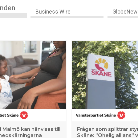
anden
Business Wire
GlobeNew
i Malmö kan hänvisas till
Frågan som splittrar styr
 nedskärningarna
Skåne: ”Ohelig allians” vi