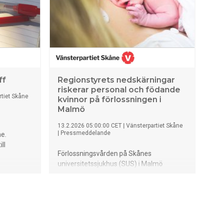
ff
Regionstyrets nedskärningar
riskerar personal och födande
tiet Skåne
kvinnor på förlossningen i
Malmö
13.2.2026 05:00:00 CET
|
Vänsterpartiet Skåne
|
Pressmeddelande
ne.
ll
Förlossningsvården på Skånes
universitetssjukhus (SUS) i Malmö
befinner sig i en redan hårt pressad
situation. Malmö har flest födslar per
barnmorska i Skåne och barnafödandet
har inte minskat på samma sätt som i
övriga landet. Samtidigt lägger det