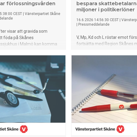
ar förlossningsvården
bespara skattebetalarn
miljoner i politikerlöner
5:38:00 CEST
|
Vänsterpartiet Skåne
delande
16.6.2026 14:56:30 CEST
|
Vänsterp
|
Pressmeddelande
ter visar att gravida som
V, Mp, Kd och L röstar emot förs
tt föda på Skånes
fortsätta med Region Skånes
etssjukhus i Malmö kan komma
sjukhusnämnder: näst intill t
as till Ystad under sommaren.
dagordningar där bara de fasta
 är personalbrist och att
arvoderingar som främst politik
llgängliga förlossningsrum
S och Sd mottar uppgår till 4,4 
kronor per år.