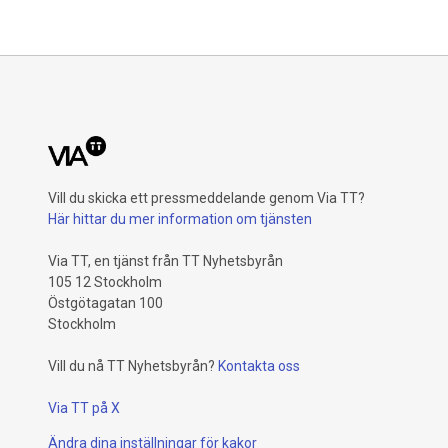
sjuksköter
lämnat in ett initiativärende för att stoppa
lämnar yrk
nedskärningarna i förlossningsvården och
arbetsmilj
säkra bemanningen inför sommaren.
otillräckli
därför att
organisat
verksamhet
hållbar öve
vården.
Vill du skicka ett pressmeddelande genom Via TT?
Här hittar du mer information om tjänsten
Via TT, en tjänst från TT Nyhetsbyrån
105 12 Stockholm
Östgötagatan 100
Stockholm
Vill du nå TT Nyhetsbyrån?
Kontakta oss
Via TT på X
Ändra dina inställningar för kakor