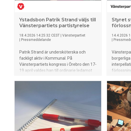
Ystadsbon Patrik Strand väljs till
Styret s
Vänsterpartiets partistyrelse
förloss
18.4.2026 14:25:32 CEST
|
Vänsterpartiet
14.4.2026 1
|
Pressmeddelande
|
Pressmed
Patrik Strand är undersköterska och
Vänsterpart
fackligt aktiv i Kommunal. På
borgerliga
Vänsterpartiets kongress i Örebro den 17-
interpell
19 april valdes han till ordinarie ledamot
förlossnin
för ytterligare en kongressperiod.
vallöften 
försvarar 
försämrar 
barnmorsk
välfunger
göra somm
redan hårt
förlossnin