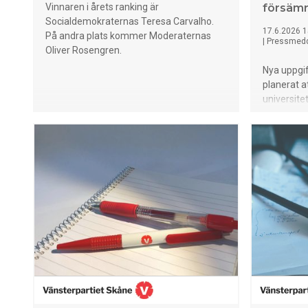
Vinnaren i årets ranking är
försämr
Socialdemokraternas Teresa Carvalho.
17.6.2026 1
På andra plats kommer Moderaternas
|
Pressmed
Oliver Rosengren.
Nya uppgif
planerat a
universit
att hänvis
Bakgrunden
antalet ti
minskar.