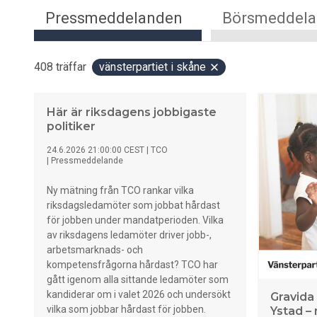
Pressmeddelanden
Börsmeddel
408
träffar
vänsterpartiet i skåne
Här är riksdagens jobbigaste
politiker
24.6.2026 21:00:00 CEST
|
TCO
|
Pressmeddelande
Ny mätning från TCO rankar vilka
riksdagsledamöter som jobbat hårdast
för jobben under mandatperioden. Vilka
av riksdagens ledamöter driver jobb-,
arbetsmarknads- och
kompetensfrågorna hårdast? TCO har
gått igenom alla sittande ledamöter som
kandiderar om i valet 2026 och undersökt
Gravida 
vilka som jobbar hårdast för jobben.
Ystad –