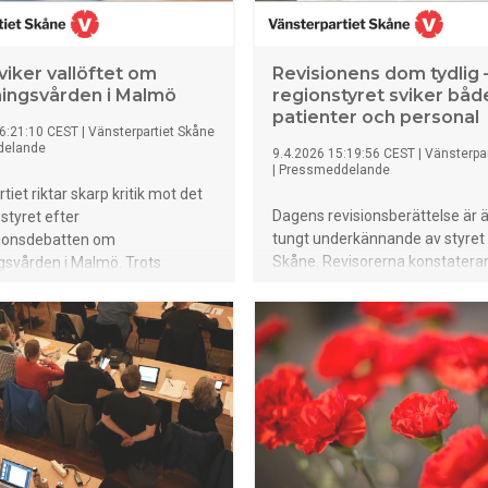
viker vallöftet om
Revisionens dom tydlig 
ningsvården i Malmö
regionstyret sviker båd
patienter och personal
6:21:10 CEST
|
Vänsterpartiet Skåne
delande
9.4.2026 15:19:56 CEST
|
Vänsterpar
|
Pressmeddelande
iet riktar skarp kritik mot det
Dagens revisionsberättelse är 
 styret efter
tungt underkännande av styret 
ationsdebatten om
Skåne. Revisorerna konstaterar
gsvården i Malmö. Trots
långsiktigt starka ekonomin int
om att stärka kvinnosjukvården
att den interna kontrollen briste
styret de förändringar som
uppsikten över verksamheterna
arbetsmiljön för
inte är tillräcklig. Samtidigt fort
orna, redan slagit sönder
vården att gå med miljardunder
ande nattteam och riskerar
tillgängligheten når inte de må
aren ännu mer pressad på en
fullmäktige beslutat om.
 belastad
gsavdelning.