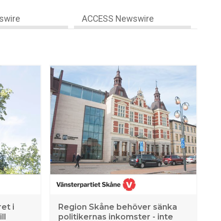
swire
ACCESS Newswire
et i
Region Skåne behöver sänka
ll
politikernas inkomster - inte