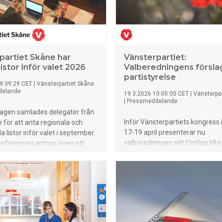
partiet Skåne har
Vänsterpartiet:
listor inför valet 2026
Valberedningens förslag 
partistyrelse
9:39:29 CET
|
Vänsterpartiet Skåne
delande
19.3.2026 10:00:00 CET
|
Vänsterpar
|
Pressmeddelande
dagen samlades delegater från
Inför Vänsterpartiets kongress 
 för att anta regionala och
17-19 april presenterar nu
listor inför valet i september.
valberedningen sitt förslag till 
onferensen antogs även ett
partistyrelse för nästkomman
regionpolitiskt program.
kongressperiod.