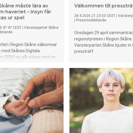
Skåne måste lära av
Välkommen till pressträ
m-haveriet – insyn får
28.4.2026 21:23:03 CEST
|
Vänsterp
tas ur spel
|
Pressmeddelande
3:47:47 CEST
|
Vänsterpartiet Skåne
delande
Onsdagen 29 april sammanträ
regionstyrelsen i Region Skåne.
rtiet i Region Skåne välkomnar
Vänsterpartiet Skåne bjuder in ti
t med Skånes Digitala
pressträff.
m (SDV) nu går vidare med en
ng, men riktar samtidigt skarp
hur processen hittills har
 Partiet menar att bristen på
nsparens och demokratiskt
har varit ett allvarligt problem
a upphandlingen.