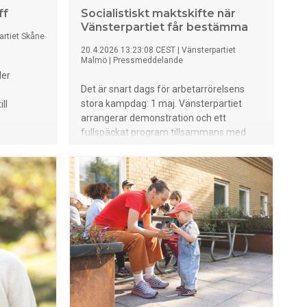
ff
Socialistiskt maktskifte när
Vänsterpartiet får bestämma
artiet Skåne
20.4.2026 13:23:08 CEST
|
Vänsterpartiet
Malmö
|
Pressmeddelande
der
Det är snart dags för arbetarrörelsens
stora kampdag: 1 maj. Vänsterpartiet
ll
arrangerar demonstration och ett
fullspäckat program tillsammans med
Ung Vänster Skåne, Kvarnby
Folkhögskola, Allt åt Alla Malmö och ABF
Malmö. Tusentals väntas tåga genom
Malmö under parollen "Malmö för ett
socialistiskt maktskifte". "Vi har fått nog",
säger Vänsterpartiet Malmös ordförande
Tove Karnerud.