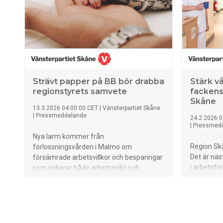
Strävt papper på BB bör drabba
Stärk v
regionstyrets samvete
fackens
Skåne
13.3.2026 04:00:00 CET
|
Vänsterpartiet Skåne
|
Pressmeddelande
24.2.2026 0
|
Pressmed
Nya larm kommer från
Region Skå
förlossningsvården i Malmö om
Det är näs
försämrade arbetsvillkor och besparingar
i arbetsför
som riskerar både arbetsmiljö och
person ma
patientsäkerhet. Tvättlappsdebatten har
är en bra a
blivit en nationell angelägenhet, något
hälsan oc
som förhoppningsvis kan få regionstyret
del av bef
att ta till sig kritiken. Idag träffas
Samtidigt 
sjukhusstryrelsen. Vänsterpartiet har