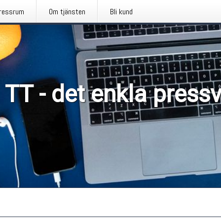
ressrum
Om tjänsten
Bli kund
 TT - det enkla press