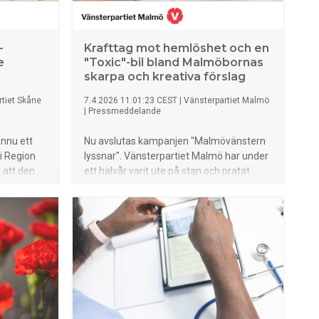
–
Krafttag mot hemlöshet och en
e
"Toxic"-bil bland Malmöbornas
skarpa och kreativa förslag
tiet Skåne
7.4.2026 11:01:23 CEST
|
Vänsterpartiet Malmö
|
Pressmeddelande
ännu ett
Nu avslutas kampanjen "Malmövänstern
i Region
lyssnar". Vänsterpartiet Malmö har under
 att den
ett halvår varit ute på stan och pratat
e uppnås,
med tusentals Malmöbor. Vi samlade in
r och att
enkätsvar från ett tusental. I enkäten
 fortsatt
framgår vilka politikområden som
sätter
Malmöborna tycker är de viktigaste och
skott och
vad de tycker om Malmö.
l som