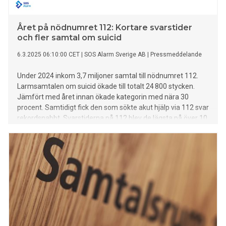
Året på nödnumret 112: Kortare svarstider
och fler samtal om suicid
6.3.2025 06:10:00 CET
|
SOS Alarm Sverige AB
|
Pressmeddelande
Under 2024 inkom 3,7 miljoner samtal till nödnumret 112.
Larmsamtalen om suicid ökade till totalt 24 800 stycken.
Jämfört med året innan ökade kategorin med nära 30
procent. Samtidigt fick den som sökte akut hjälp via 112 svar
rekordsnabbt. Svarstiderna på 112 blev de lägsta på över 10
år. Idag presenteras 112-rapporten som sammanfattar året
hos SOS Alarm. Rapporten överlämnas till regeringen.