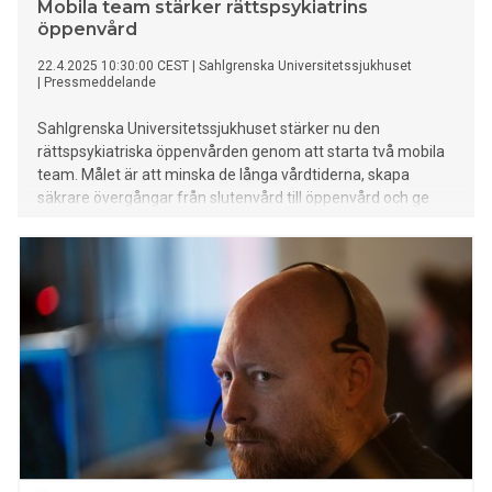
Mobila team stärker rättspsykiatrins
öppenvård
22.4.2025 10:30:00 CEST
|
Sahlgrenska Universitetssjukhuset
|
Pressmeddelande
Sahlgrenska Universitetssjukhuset stärker nu den
rättspsykiatriska öppenvården genom att starta två mobila
team. Målet är att minska de långa vårdtiderna, skapa
säkrare övergångar från slutenvård till öppenvård och ge
patienter bättre förutsättningar för en trygg och hållbar
återgång till samhället.