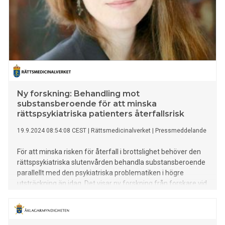
Ny forskning: Behandling mot
substansberoende för att minska
rättspsykiatriska patienters återfallsrisk
19.9.2024 08:54:08 CEST
|
Rättsmedicinalverket
|
Pressmeddelande
För att minska risken för återfall i brottslighet behöver den
rättspsykiatriska slutenvården behandla substansberoende
parallellt med den psykiatriska problematiken i högre
utsträckning än idag. Det visar ny forskning från forskare vid
Rättsmedicinalverket och CELAM, Göteborgs universitet.