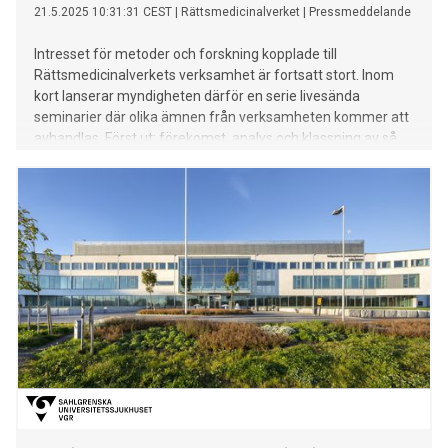
21.5.2025 10:31:31 CEST
|
Rättsmedicinalverket
|
Pressmeddelande
Intresset för metoder och forskning kopplade till
Rättsmedicinalverkets verksamhet är fortsatt stort. Inom
kort lanserar myndigheten därför en serie livesända
seminarier där olika ämnen från verksamheten kommer att
avhandlas. Först ut: förekomst, analys och klassning av så
kallade internetdroger.