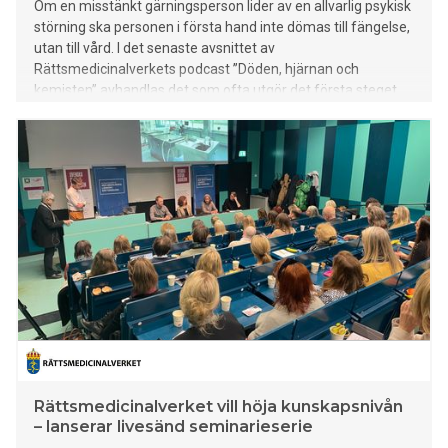
Om en misstänkt gärningsperson lider av en allvarlig psykisk
störning ska personen i första hand inte dömas till fängelse,
utan till vård. I det senaste avsnittet av
Rättsmedicinalverkets podcast ”Döden, hjärnan och
kemisten” avhandlas det som ofta utgör det första steget
när RMV försöker hjälpa domstolen utreda om en misstänkt
gärningsperson lider av en allvarlig psykisk störning eller
inte: paragraf 7-undersökningen.
Rättsmedicinalverket vill höja kunskapsnivån
– lanserar livesänd seminarieserie