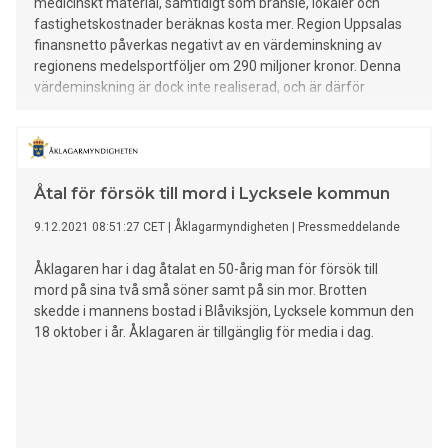
medicinskt material, samtidigt som bränsle, lokaler och
fastighetskostnader beräknas kosta mer. Region Uppsalas
finansnetto påverkas negativt av en värdeminskning av
regionens medelsportföljer om 290 miljoner kronor. Denna
värdeminskning är dock inte realiserad, och är därför
exkluderad från prognosen. Sjukhusstyrelsens årsprognos
är totalt minus 363 miljoner kronor jämfört med budget,
vilket innebär en prognosförsä
Åtal för försök till mord i Lycksele kommun
9.12.2021 08:51:27 CET
|
Åklagarmyndigheten
|
Pressmeddelande
Åklagaren har i dag åtalat en 50-årig man för försök till
mord på sina två små söner samt på sin mor. Brotten
skedde i mannens bostad i Blåviksjön, Lycksele kommun den
18 oktober i år. Åklagaren är tillgänglig för media i dag.