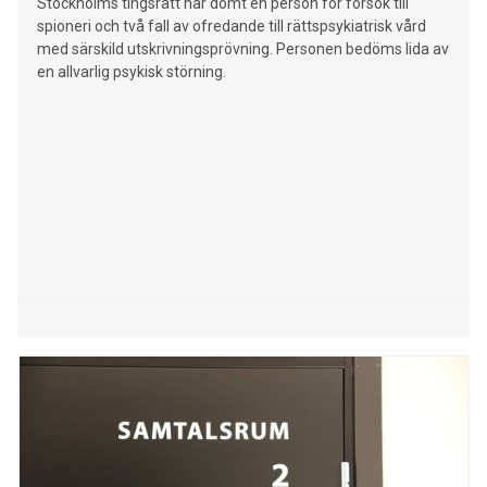
Stockholms tingsrätt har dömt en person för försök till
spioneri och två fall av ofredande till rättspsykiatrisk vård
med särskild utskrivningsprövning. Personen bedöms lida av
en allvarlig psykisk störning.