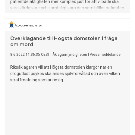
patientdelaktigheten mer komplex just för att vi både ska
vara vårdgivare och samtidigt vara den som håller patienten
inlåst. Genom att utveckla en enkät för att skatta patienters
upplevda delaktighet i vården kan vi mer träffsäkert
genomföra insatser för att öka delaktigheten”, säger
forskaren Mikael Selvin inom Region Örebro län.
Överklagande till Högsta domstolen i fråga
om mord
8.6.2022 11:36:35 CEST
|
Åklagarmyndigheten
|
Pressmeddelande
Riksåklagaren vill att Högsta domstolen klargör när en
drogutlöst psykos ska anses självförvållad och även vilken
straffmätning som är rimlig.