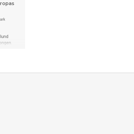
uropas
ark
llund
songen.
ens bästa
r finns
llt av
ga leder.
 nytt
OLAND.
sta LEGO-
k. I år går
esan i
 HAPPY