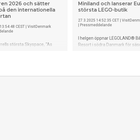
n 2026 och sätter
Miniland och lanserar E
på den internationella
största LEGO-butik
rtan
27.3.2025 14:52:35 CET
|
VisitDenm
|
Pressmeddelande
 13:54:48 CEST
|
VisitDenmark
delande
I helgen öppnar LEGOLAND® Bi
ells största Skyspace, "As
Resort i södra Danmark för sä
w – The Dome," invigs på ARoS
Området satsar på att bli värld
nstmuseum den 19 juni 2026.
destination för barnfamiljer. Hä
umentala ljuskonstverk
mängder av roliga äventyr och
kulmen av museets
barnanpassade boenden – förgy
projekt "The Next Level," och
magiska stränder och cykelvänli
rhus position som en
Den stora nyheten för i år är ett
opol med internationella
Aarhusområde i Miniland i LEG
.
Dessutom öppnas Europas stör
butik och en jättestor piratlekpar
det dessutom att planera hela r
förväg med hjälp av appen BE
PASS.