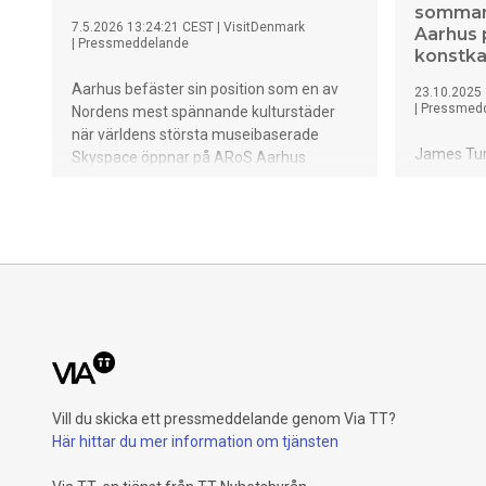
sommare
7.5.2026 13:24:21 CEST
|
VisitDenmark
Aarhus 
|
Pressmeddelande
konstka
Aarhus befäster sin position som en av
23.10.2025
|
Pressmed
Nordens mest spännande kulturstäder
när världens största museibaserade
James Turr
Skyspace öppnar på ARoS Aarhus
Seen Belo
Konstmuseum den 19 juni 2026. James
Aarhus Ko
Turrells monumentala ljuskonstverk As
Detta mon
Seen Below – The Dome bjuder besökare
markerar 
på en unik upplevelse där ljus, himmel och
utbyggnads
arkitektur smälter samman – och sätter
stärker Aa
samtidigt Aarhus på den internationella
kulturmetr
konstkartan.
ambitioner
Vill du skicka ett pressmeddelande genom Via TT?
Här hittar du mer information om tjänsten