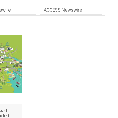
swire
ACCESS Newswire
ort
de i