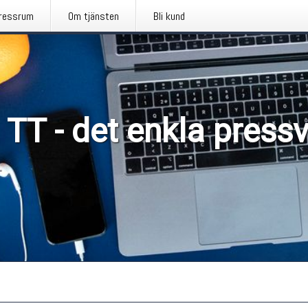
ressrum
Om tjänsten
Bli kund
 TT - det enkla press