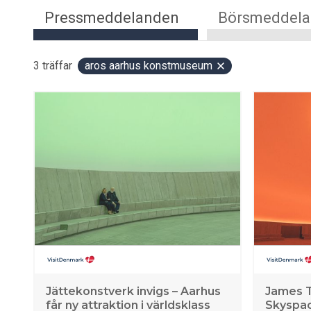
Pressmeddelanden
Börsmeddel
3
träffar
aros aarhus konstmuseum
Jättekonstverk invigs – Aarhus
James T
får ny attraktion i världsklass
Skyspac