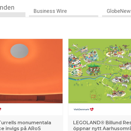
anden
Business Wire
GlobeNew
urrells monumentala
LEGOLAND® Billund Res
e invigs på ARoS
öppnar nytt Aarhusområ