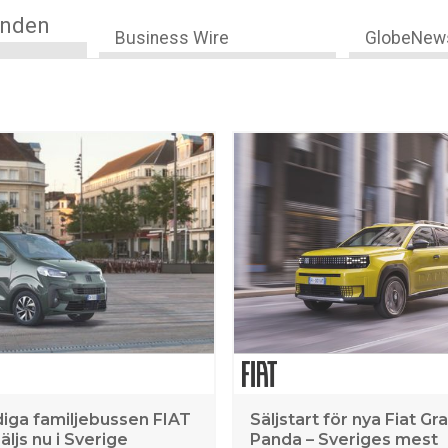
anden
Business Wire
GlobeNew
iga familjebussen FIAT
Säljstart för nya Fiat G
äljs nu i Sverige
Panda – Sveriges mest