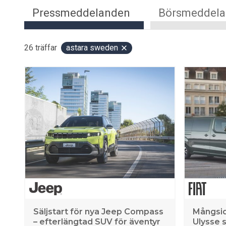
Pressmeddelanden
Börsmeddel
26
träffar
astara sweden
Säljstart för nya Jeep Compass
Mångsid
– efterlängtad SUV för äventyr
Ulysse s