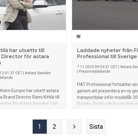
historiska "teleskopiska" design
Connect Services" erbjuder de
inom komfort och säkerhet om
erbjuder uppdatering "Over the 
tekniken (Non-Fungible-Token)
också gör sin debut på Nya Giul
Stelvio, baseras på konceptet
"blockchain-kort": ett krypterat 
ilä har utsetts till
Laddade nyheter från Fi
icke modifierbart register där d
 Director för astara
Professional till Sverige
viktigaste informationen om va
n
7.11.2023 09:53:51 CET
|
Astara S
registreras. Märkets kördynami
|
Pressmeddelande
12:01:37 CET
|
Astara Sweden
fortfarande en referenspunkt i
delande
sedankategorierna tack vare pe
FIAT Professional fortsätter s
viktfördelning, klassledande sm
thern Europe har utsett astara
genom att presentera en ny ge
och lätthet samt en extr
a Brand Director Rami Kittilä till
transportbilar inför modellår 2
rector för astara Sweden. I sin
Ducato, Doblò och Scudo debu
pporterar Kittilä till Miska
ny design, nya anslutningssyst
VD för astara Northern Europe.
generations ADAS system och 
lä har gjort ett utomordentligt
elektriska drivlinor.
1
2
Sista
 Kia i Finland, och nu kan vi
is färdigheter även i Sverige.