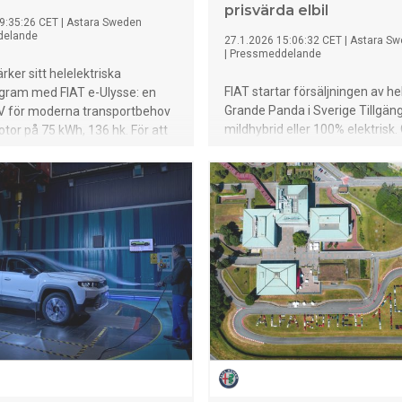
prisvärda elbil
9:35:26 CET
|
Astara Sweden
delande
27.1.2026 15:06:32 CET
|
Astara S
|
Pressmeddelande
rker sitt helelektriska
FIAT startar försäljningen av he
gram med FIAT e-Ulysse: en
Grande Panda i Sverige Tillgän
V för moderna transportbehov
mildhybrid eller 100% elektrisk
or på 75 kWh, 136 hk. För att
Panda Electric är "Sveriges me
mot alla behov och
prisvärda elbil" med kampanj fr
den kommer Ulysse även med
kr Med ikonisk design och smart
eselmotor på 180 hk. Ny
erbjuder modellen elektrifierad 
ftreningsenhet bidrar till bättre
för alla
et och ökad hygien i kupén
innerutrymme med upp till 16
skonfigurationer – anpassad för
ssionella transporter och