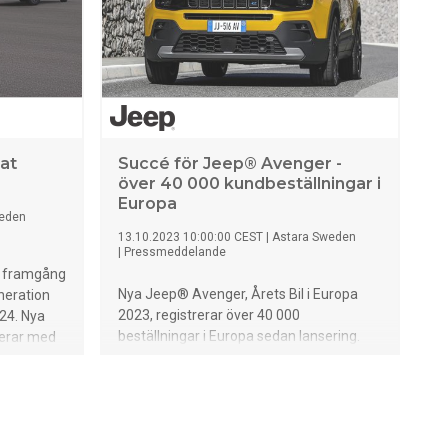
en. "Alfa
t mesta
bord och
Air". NFT-
, som
ia och
 med
digitalt och
at
Succé för Jeep® Avenger -
en
över 40 000 kundbeställningar i
rje fordon
Europa
weden
k är
13.10.2023 10:00:00 CEST
|
Astara Sweden
 SUV- och
|
Pressmeddelande
rfekt
in framgång
idighet
Nya Jeep® Avenger, Årets Bil i Europa
neration
2023, registrerar över 40 000
024. Nya
beställningar i Europa sedan lansering.
terar med
Avenger-försäljningen accelererar under
em, nästa
de senaste tre månaderna på flera
nya
europeiska marknader.