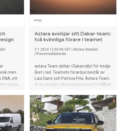
som
n ny
g av
rbete med
edarskap
varit
och
Astara avslöjar sitt Dakar-team:
på både
 design
två kvinnliga förare i teamet
sin breda
in
den
3.1.2024 12:00:00 CET
|
Astara Sweden
|
Pressmeddelande
 och
lie att
ar
astara Team deltar i Dakarrallyt för tredje
tion på
eknik men
året i rad. Teamets förarduo består av
da
s DNA, ett
Laia Sanz och Patricia Pita. Astara Team
o, Fiat
ighet sedan
är en pionjär i sitt engagemang för hållbar
na en ny
utveckling.
de Full-LED
h den helt
ark
ale.
 höjder: En
l med den