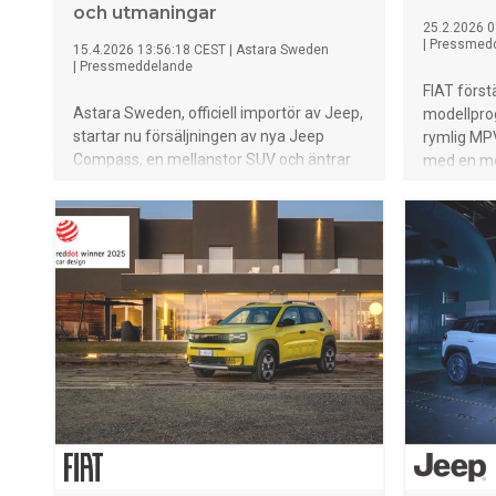
och utmaningar
25.2.2026 0
|
Pressmed
15.4.2026 13:56:18 CEST
|
Astara Sweden
|
Pressmeddelande
FIAT förstä
Astara Sweden, officiell importör av Jeep,
modellpro
startar nu försäljningen av nya Jeep
rymlig MP
Compass, en mellanstor SUV och äntrar
med en mot
därmed det största segmentet i Sverige.
svara upp 
Allra först öppnar orderböckerna för
förhållan
Compass Electric Standard Range och
en 2,2L di
Compass E-Hybrid. Compass Electric
portabel lu
Standard Range med en räckvidd på upp
luftkvalit
till 500 km enligt WLTP introduceras med
Flexibelt 
ett lanseringspris från 509 900 kronor.
olika säte
Compass E-Hybrid introduceras med ett
både profe
lanseringspris från 399 900 kronor. Lågt
familjeliv
förmånsvärde för tjänstebilister på 2 374
kr/mån räknat på 50% marginal för
Compass Electric.