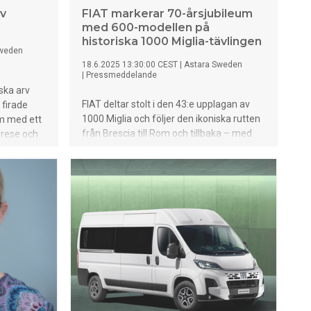
av
FIAT markerar 70-årsjubileum
med 600-modellen på
historiska 1000 Miglia-tävlingen
Sweden
18.6.2025 13:30:00 CEST
|
Astara Sweden
|
Pressmeddelande
iska arv
FIAT deltar stolt i den 43:e upplagan av
 firade
1000 Miglia och följer den ikoniska rutten
um med ett
från Brescia till Rom och tillbaka – med
Arese och
den legendariska Fiat 600, som i år firar
illbaka på
70 år sedan sin debut år 1955. Till stöd för
 Med
den historiska 600:an under hela resan
stolthet
finns Fiat 600 Hybrid som ”Support Car” –
ya
en modern symbol för FIATs pågående
utveckling. Tillsammans hyllar de
oken ”Alfa
varumärkets rika arv och framtidsfokus –
fyllda
där tradition möter innovation längs
eamet och
vägarna i detta tidlösa italienska lopp. I
, samt de
Sverige representeras FIAT av importören
är
Astara Ital Sweden, en del av den globala
00
Astara-gruppen.
.