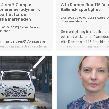
ya Jeep® Compass
Alfa Romeo firar 115 år 
ionerar aerodynamik
italiensk sportighet
lbarhet för den
24.6.2025 08:00:00 CEST
|
Astara 
iska marknaden
|
Pressmeddelande
4:00:00 CEST
|
Astara Sweden
delande
Som en hyllning till sitt bilhistor
och med blicken mot framtiden
kommande Jeep® Compass är
Alfa Romeo sitt 115-årsjubile
aerodynamiska Jeep-modellen
stort evenemang på museet i 
ör Europa. Med design för
en gripande video som blickar t
ring erbjuds modellen som
årets mest ikoniska ögonblick.
ug-in hybrid och 100% elektrisk,
känsla, innovation och italiensk 
ll 650 km räckvidd. Innovativa
firas den unika projekten och n
 förbättrar prestanda,
strategiska partnerskap – från
 och bränsleeffektivitet,
lanseringen av den exklusiva b
som Jeeps traditionella stil
Romeo 33 Stradale” till prestige
samarbeten med Luna Rossa-t
tennisspelaren Jasmine Paolini
kommersiella framgångarna d
modellen Junior nått över 42 0
beställningar sedan lanseringen