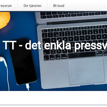
ressrum
Om tjänsten
Bli kund
 TT - det enkla press