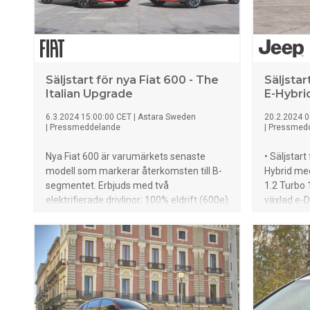
Säljstart för nya Fiat 600 - The
Säljsta
Italian Upgrade
E-Hybri
6.3.2024 15:00:00 CET
|
Astara Sweden
20.2.2024 0
|
Pressmeddelande
|
Pressmed
Nya Fiat 600 är varumärkets senaste
• Säljstar
modell som markerar återkomsten till B-
Hybrid med
segmentet. Erbjuds med två
1.2 Turbo
elektrifierade drivlinor; 100% eldrift (600e)
växlad e-
med räckvidd upp till 406 km¹ eller med
• 15 % min
mild-hybridteknik (600 Hybrid). Nya Fiat
tack vare 
600 är "The Italian Upgrade" och uttrycker
elektriskt
den italienska skönheten och livsstilen
än hälften 
tack vare sin eleganta stil och funktioner
körupplev
som Color Therapy och sätesmassage.
och säten
Nu beställningsbar till lanseringspris från