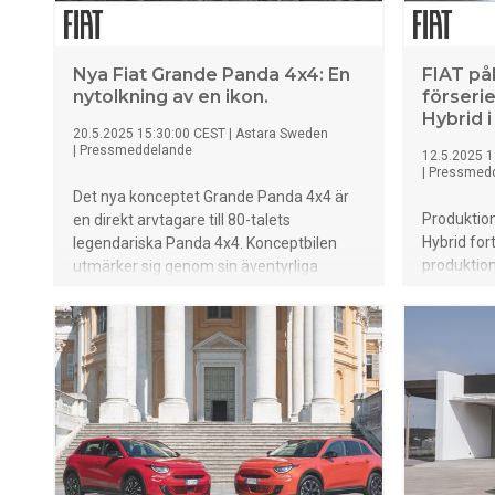
Nya Fiat Grande Panda 4x4: En
FIAT på
nytolkning av en ikon.
förserie
Hybrid i
20.5.2025 15:30:00 CEST
|
Astara Sweden
|
Pressmeddelande
12.5.2025 1
|
Pressmed
Det nya konceptet Grande Panda 4x4 är
Produktio
en direkt arvtagare till 80-talets
Hybrid for
legendariska Panda 4x4. Konceptbilen
produktions
utmärker sig genom sin äventyrliga
Turin sker
design, exklusiva detaljer och den unika
den nya h
röda kulören – en modern tolkning av 80-
nå över 10
talets Panda-karaktär. FIAT ger bilvärlden
Hybrid sym
en inblick i en elektrifierad, innovativ
relevans oc
bakaxel med äkta fyrhjulsdrift – och
löftet om äventyr oavsett underlag.