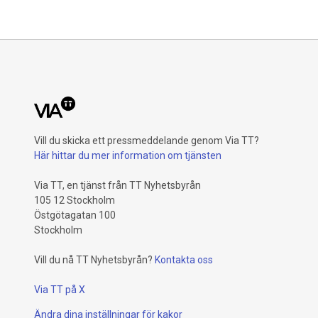
Rami är en
astara Sw
internatio
chefsbefat
Samtidigt 
som har ut
astara, sä
astara Nor
Lysholm, 
Vill du skicka ett pressmeddelande genom Via TT?
Director f
Här hittar du mer information om tjänsten
arbeta för
han att an
Via TT, en tjänst från TT Nyhetsbyrån
marknadsfö
105 12 Stockholm
försäljning
Östgötagatan 100
Lysholm til
Stockholm
1 januari 
av den gl
Vill du nå TT Nyhetsbyrån?
Kontakta oss
verksam i 
Via TT på X
Ändra dina inställningar för kakor