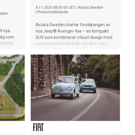
4.11.2025 08:00:00 CET
|
Astara Sweden
|
Pressmeddelande
weden
Astara Sweden startar försäljningen av
lt nya
nya Jeep® Avenger 4xe – en kompakt
glig som
SUV som kombinerar robust design med
. Grande
avancerad hybridteknik och äkta Jeep
st
4x4-prestanda. 48-volts
. 254.900
mildhybridsystem med automatisk
 teknik
fyrhjulsdrift ger optimal effektivitet och
mobilitet
klassledande framkomlighet i alla väder
och underlag. Två utföranden: Avenger
4xe Upland och den exklusiva
specialutgåvan The North Face Edition,
framtagen i samarbete med
friluftsvarumärket The North Face. Pris
från 409 900 kr, beställningsbar nu hos
svenska Jeep-återförsäljare – leveranser
startar mot slutet av 2025.