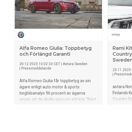
299.900 kr.
Alfa Romeo Giulia: Toppbetyg
Rami Kitt
och Förlängd Garanti
Country
Swede
20.12.2023 10:02:33 CET
|
Astara Sweden
|
Pressmeddelande
23.11.2023 
|
Pressmed
Alfa Romeo Giulia får toppbetyg av sin
astara Nor
ägare enligt auto motor & sports
Finlands Ki
begbilsanalys 96 procent av ägarna
Country Di
angav att de skulle göra om sitt köp ”Bäst
nya roll ra
i matchen” mot närmaste konkurrenterna
Tammelin, 
5 års nybilsgaranti nu på hela
"Rami Kitti
modellprogrammet
arbete med
nyttja Ram