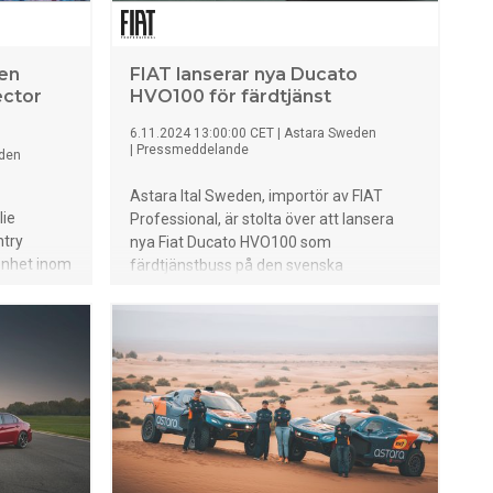
n 22 juni
eum i
ls
en
FIAT lanserar nya Ducato
er och
ector
HVO100 för färdtjänst
ficiella
6.11.2024 13:00:00 CET
|
Astara Sweden
 deltog i
|
Pressmeddelande
den
arader och
Astara Ital Sweden, importör av FIAT
lie
Professional, är stolta över att lansera
try
nya Fiat Ducato HVO100 som
renhet inom
färdtjänstbuss på den svenska
n karriär
marknaden. Modellen baseras på
r Cecilie
uppgraderade Ducato modellår 2024 som
nde och en
nu integrerar de senaste teknologierna
 roll
inom säkerhet, komfort och effektivitet.
ammelin,
orthern
naste fyra
rector för