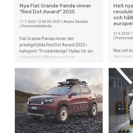
Nya Fiat Grande Panda vinner
Helt n
"Red Dot Award" 2025
revolut
och hål
11.7.2025 12:00:00 CEST
|
Astara Sweden
europe
|
Pressmeddelande
27.6.2025 1
|
Pressmed
Fiat Grande Panda vinner det
prestigefyllda Red Dot Award 2025 i
Nya och 
kategorin "Produktdesign" Hyllas för sin
den mest 
originalitet, hållbarhet och sitt
någonsin f
omisskännliga italienska uttryck. Grande
elektrifie
Panda sticker ut med funktioner som
hybrid, pl
Pixel LED-belysning, återvunnen interiör
med upp ti
och den exklusiva BAMBOX Bamboo Fiber
funktioner
Tex®-instrumentpanelen. Grande Panda
hållbarhet
lanseras i Sverige under september 2025.
samtidigt 
bevaras.