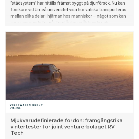
”städsystem” har hittills främst byggt på djurförsök. Nu kan
forskare vid Umeå universitet visa hur vätska transporteras
mellan olika delar i hjärnan hos människor – något som kan
vara avgörande för vår förståelse av åldrande och
neurologiska sjukdomar.
Mjukvarudefinierade fordon: framgångsrika
vintertester för joint venture-bolaget RV
Tech