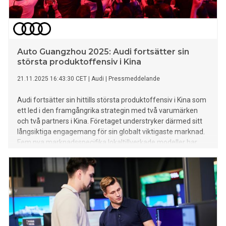
Auto Guangzhou 2025: Audi fortsätter sin
största produktoffensiv i Kina
21.11.2025 16:43:30 CET
|
Audi
|
Pressmeddelande
Audi fortsätter sin hittills största produktoffensiv i Kina som
ett led i den framgångrika strategin med två varumärken
och två partners i Kina. Företaget understryker därmed sitt
långsiktiga engagemang för sin globalt viktigaste marknad.
Fem nya marknadsspecifika lokaltillverkade modeller har
lanserats enbart under andra halvåret 2025. Audi satsar på
en differentierad produktportfölj med attraktiva elbilar och
modeller med högeffektiva förbränningsmotorer. På
bilmässan i Guangzhou i södra Kina presenterar Audi med
sina två partners FAW och SAIC flera modeller som är
utformade för de kinesiska kundernas behov. Konceptbilen
AUDI E SUV är en stor SUV, där det Kina-exklusiva