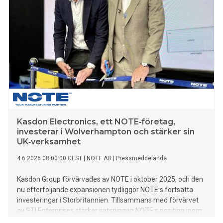
Kasdon Electronics, ett NOTE‑företag,
investerar i Wolverhampton och stärker sin
UK‑verksamhet
4.6.2026 08:00:00 CEST
|
NOTE AB
|
Pressmeddelande
Kasdon Group förvärvades av NOTE i oktober 2025, och den
nu efterföljande expansionen tydliggör NOTE:s fortsatta
investeringar i Storbritannien. Tillsammans med förvärvet
av STI Enterprises stärker satsningen NOTE:s position inom
elektronik och ökar kapaciteten för fortsatt tillväxt inom