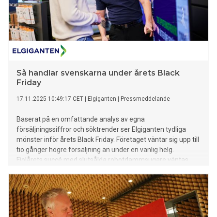
systermärket AUDI ger en förhandsvising av sin andra
serietillverkade modell strax efter den framgångsrika
premiären.
Så handlar svenskarna under årets Black
Friday
17.11.2025 10:49:17 CET
|
Elgiganten
|
Pressmeddelande
Baserat på en omfattande analys av egna
försäljningssiffror och söktrender ser Elgiganten tydliga
mönster inför årets Black Friday. Företaget väntar sig upp till
tio gånger högre försäljning än under en vanlig helg.
Fjolårets succé med slutsålda robotdammsugare väntas
upprepas, samtidigt som fler kunder satsar på kvalitet och
teknik som håller över tid.