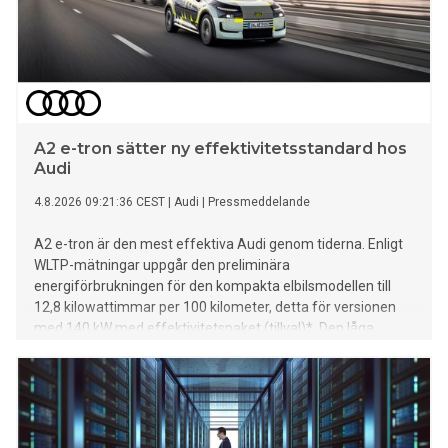
A2 e-tron sätter ny effektivitetsstandard hos
Audi
4.8.2026 09:21:36 CEST
|
Audi
|
Pressmeddelande
A2 e-tron är den mest effektiva Audi genom tiderna. Enligt
WLTP-mätningar uppgår den preliminära
energiförbrukningen för den kompakta elbilsmodellen till
12,8 kilowattimmar per 100 kilometer, detta för versionen
med 140 kW med effektivitetspaket (tillval)*. Den låga
förbrukningen möjliggörs av vidareutvecklad drivteknik,
avancerad aerodynamik och ett batteri optimerat för
vardagsbruk.