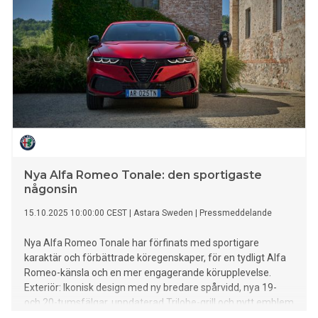
av råttaktivitet under den period då enheterna var i drift – i
vissa fall upp till 100 procent.
Nya Alfa Romeo Tonale: den sportigaste
någonsin
15.10.2025 10:00:00 CEST
|
Astara Sweden
|
Pressmeddelande
Nya Alfa Romeo Tonale har förfinats med sportigare
karaktär och förbättrade köregenskaper, för en tydligt Alfa
Romeo-känsla och en mer engagerande körupplevelse.
Exteriör: Ikonisk design med ny bredare spårvidd, nya 19-
och 20-tumsfälgar, uppdaterad Trilobe-grill och nytt emblem
som förstärker bilens dynamiska uttryck. Interiör: