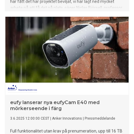
har fått det här projektet beviljat, vi har lagt ned mycket
arbete på att få det på plats, säger Niclas Björsell, professor
i elektronik och projektledare.
eufy lanserar nya eufyCam E40 med
mörkerseende i färg
3.6.2025 12:00:00 CEST
|
Anker Innovations
|
Pressmeddelande
Full funktionalitet utan krav på prenumeration, upp till 16 TB