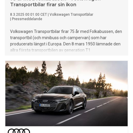
Transportbilar firar sin ikon
8.3.2025 00:01:00 CET
|
Volkswagen Transportbilar
|
Pressmeddelande
Volkswagen Transportbilar firar 75 år med Folkabussen, den
transportbil (och minibuss och campervan) som har
producerats längst i Europa. Den 8 mars 1950 lämnade den
allra första transportbilen av generation T1
produktionsbandet i Wolfsburg. Sedan dess har fler än 12,5
miljoner VW-bussar tillverkats. Det gör den till Europas mest
framgångsrika transportbil genom tiderna och som
utvecklats till en kultbil för flera generationer. Upptäck
folkabussens första sex generationer, fram till dagens tre
produktlinjer med Transporter/Caravelle,
Multivan/California och ID. Buzz/ID. Buzz Cargo.