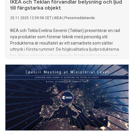
IKEA och Teklan förvandlar belysning och ljud
till färgstarka objekt
25.11.2025 12:59:58 CET
|
IKEA
|
Pressmeddelande
IKEA och Tekla Evelina Severin (Teklan) presenterar en rad
nya produkter som förenar teknik med personlig stil.
Produkterna är resultatet av ett samarbete som sätter
uttryck i första rummet. De högkvalitativa ljudprodukterna
har djärva mönster och oväntade färgkombinationer som
gör tekniken till en roligare och mer synlig del av hemmet.