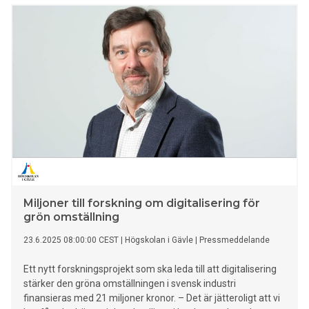
Uppdaterad interiör med ny röd läderklädsel, ny tvåtonig
Alcantara-klädsel , ny funktionell växelväljare och
stämningsbelysning med gradienteffekt. Färger: Åtta
färger, däribland nya metalliclackerna Rosso Brera, Verde
Monza och Giallo Ocra, samt tillvalet bi-color för ökad
personlighet. Kördynamik: Perfekt viktbalans, direkt styrning,
Brembo-bromsar och avancerad elektronik som elektronisk
fjädring och Q4 fyrhjulsdrift. Teknologi & Komfort: Digital
instrumentpanel, trådlös uppkoppling, nivå 2-förarassistans,
360°-kamera och semi-automatisk parkering. Ny
modellserie: Från välutrustad basmodell till sportiga Sprint,
eleganta Ti och toppmodellen Veloce. Lanseras
Miljoner till forskning om digitalisering för
grön omställning
23.6.2025 08:00:00 CEST
|
Högskolan i Gävle
|
Pressmeddelande
Ett nytt forskningsprojekt som ska leda till att digitalisering
stärker den gröna omställningen i svensk industri
finansieras med 21 miljoner kronor. – Det är jätteroligt att vi