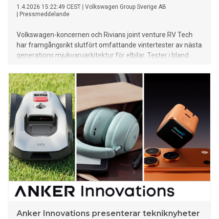
1.4.2026 15:22:49 CEST
|
Volkswagen Group Sverige AB
|
Pressmeddelande
Volkswagen-koncernen och Rivians joint venture RV Tech
har framgångsrikt slutfört omfattande vintertester av nästa
generations mjukvaruarkitektur för elbilar. Tester i bland
annat Arjeplog bekräftar att tekniken fungerar tillförlitligt
även under krävande nordiska förhållanden.
Anker Innovations presenterar tekniknyheter