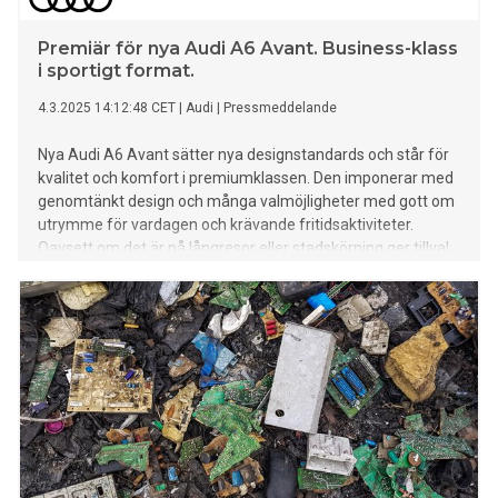
Premiär för nya Audi A6 Avant. Business-klass
i sportigt format.
4.3.2025 14:12:48 CET
|
Audi
|
Pressmeddelande
Nya Audi A6 Avant sätter nya designstandards och står för
kvalitet och komfort i premiumklassen. Den imponerar med
genomtänkt design och många valmöjligheter med gott om
utrymme för vardagen och krävande fritidsaktiviteter.
Oavsett om det är på långresor eller stadskörning ger tillval
som den adaptiva luftfjädringen och fyrhjulsstyrningen
både hög komfort och sportiga köregenskaper. Audi A6
Avant är baserad på PPC (Premium Platform Combustion)
med moderna förbränningsmotorer som är mer effektiva
och dynamiska tack vare mildhybridtekniken MHEV plus.
Senare i år kommer även laddhybridmodeller med
förbättrad batteri- och drivteknik erbjudas. Andra
höjdpunkter är intuitiva manöver- och infotainmentkoncept,
ny digital ljusteknik och intelligenta förarassistanssystem.