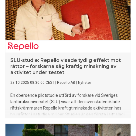
SLU-studie: Repello visade tydlig effekt mot
råttor – forskarna såg kraftig minskning av
aktivitet under testet
23.10.2025 08:30:00 CEST
|
Repello AB
|
Nyheter
En oberoende pilotstudie utförd av forskare vid Sveriges
lantbruksuniversitet (SLU) visar att den svenskutvecklade
råttskrämmaren Repello kraftigt minskade aktiviteten hos
brunråttor i naturliga miljöer. Studien är den första i sitt slag i
Sverige och ger vetenskapligt stöd för tekniken, som bygger
på kombinerade ultraljuds- och hypersoniska
frekvenser. Forskarna observerade en markant minskning