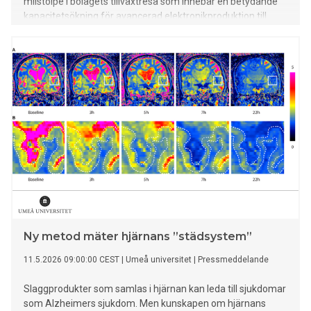
milstolpe i bolagets tillväxtresa som innebär en betydande
kapacitetsökning för avancerad elektronikproduktion till
krävande kunder inom flera sektorer.
Ny metod mäter hjärnans ”städsystem”
11.5.2026 09:00:00 CEST
|
Umeå universitet
|
Pressmeddelande
Slaggprodukter som samlas i hjärnan kan leda till sjukdomar
som Alzheimers sjukdom. Men kunskapen om hjärnans