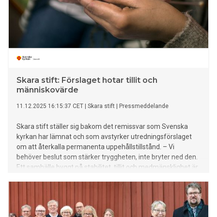
Skara stift: Förslaget hotar tillit och
människovärde
11.12.2025 16:15:37 CET
|
Skara stift
|
Pressmeddelande
Skara stift ställer sig bakom det remissvar som Svenska
kyrkan har lämnat och som avstyrker utredningsförslaget
om att återkalla permanenta uppehållstillstånd. – Vi
behöver beslut som stärker tryggheten, inte bryter ned den.
Ett samhälle byggt på stabilitet, tillit och medmänsklighet är
inte bara möjligt – det är helt avgörande om vi ska kunna
leva som människor tillsammans, säger biskop Ulrica
Fritzson.