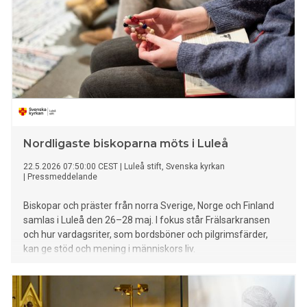
Nordligaste biskoparna möts i Luleå
22.5.2026 07:50:00 CEST
|
Luleå stift, Svenska kyrkan
|
Pressmeddelande
Biskopar och präster från norra Sverige, Norge och Finland
samlas i Luleå den 26–28 maj. I fokus står Frälsarkransen
och hur vardagsriter, som bordsböner och pilgrimsfärder,
kan ge stöd och mening i människors liv.