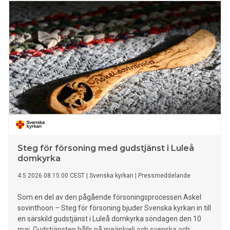
arbetsstugorna i Norrbotten.
Steg för försoning med gudstjänst i Luleå
domkyrka
4.5.2026 08:15:00 CEST
|
Svenska kyrkan
|
Pressmeddelande
Som en del av den pågående försoningsprocessen Askel
sovinthoon – Steg för försoning bjuder Svenska kyrkan in till
en särskild gudstjänst i Luleå domkyrka söndagen den 10
maj. Gudstjänsten hålls på meänkieli och svenska och