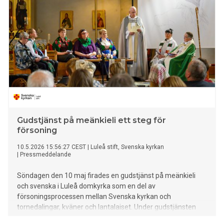
Gudstjänst på meänkieli ett steg för
försoning
10.5.2026 15:56:27 CEST
|
Luleå stift, Svenska kyrkan
|
Pressmeddelande
Söndagen den 10 maj firades en gudstjänst på meänkieli
och svenska i Luleå domkyrka som en del av
försoningsprocessen mellan Svenska kyrkan och
tornedalingar, kväner och lantalaiset. Under gudstjänsten
lästes biskoparnas ursäkt till de f.d. elever som farit illa i