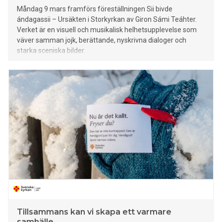
Måndag 9 mars framförs föreställningen Sii bivde
ándagassii – Ursäkten i Storkyrkan av Giron Sámi Teáhter.
Verket är en visuell och musikalisk helhetsupplevelse som
väver samman jojk, berättande, nyskrivna dialoger och
starka sceniska bilder.
Tillsammans kan vi skapa ett varmare
samhälle