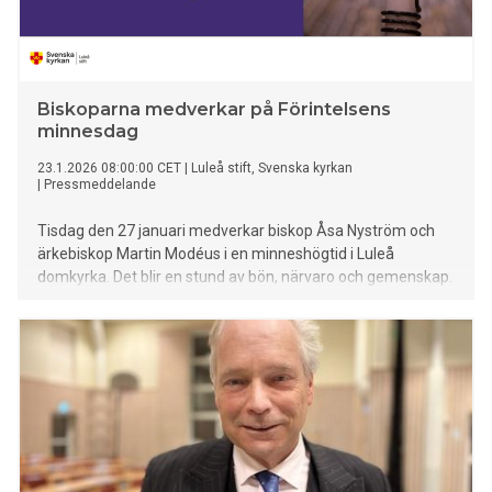
Biskoparna medverkar på Förintelsens
minnesdag
23.1.2026 08:00:00 CET
|
Luleå stift, Svenska kyrkan
|
Pressmeddelande
Tisdag den 27 januari medverkar biskop Åsa Nyström och
ärkebiskop Martin Modéus i en minneshögtid i Luleå
domkyrka. Det blir en stund av bön, närvaro och gemenskap.