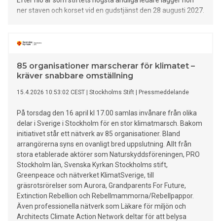
Efter nio år som stiftets högsta andliga ledare lägger hon
ner staven och korset vid en gudstjänst den 28 augusti 2027.
85 organisationer marscherar för klimatet –
kräver snabbare omställning
15.4.2026 10:53:02 CEST
|
Stockholms Stift
|
Pressmeddelande
På torsdag den 16 april kl 17.00 samlas invånare från olika
delar i Sverige i Stockholm för en stor klimatmarsch. Bakom
initiativet står ett nätverk av 85 organisationer. Bland
arrangörerna syns en ovanligt bred uppslutning. Allt från
stora etablerade aktörer som Naturskyddsföreningen, PRO
Stockholm län, Svenska Kyrkan Stockholms stift,
Greenpeace och nätverket KlimatSverige, till
gräsrotsrörelser som Aurora, Grandparents For Future,
Extinction Rebellion och Rebellmammorna/Rebellpappor.
Även professionella nätverk som Läkare för miljön och
Architects Climate Action Network deltar för att belysa