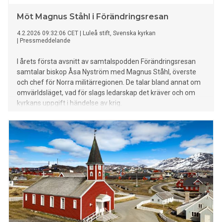
Möt Magnus Ståhl i Förändringsresan
4.2.2026 09:32:06 CET
|
Luleå stift, Svenska kyrkan
|
Pressmeddelande
I årets första avsnitt av samtalspodden Förändringsresan
samtalar biskop Åsa Nyström med Magnus Ståhl, överste
och chef för Norra militärregionen. De talar bland annat om
omvärldsläget, vad för slags ledarskap det kräver och om
kyrkans uppgift i händelse av krig.