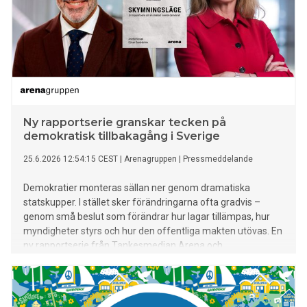
Ny rapportserie granskar tecken på
demokratisk tillbakagång i Sverige
25.6.2026 12:54:15 CEST
|
Arenagruppen
|
Pressmeddelande
Demokratier monteras sällan ner genom dramatiska
statskupper. I stället sker förändringarna ofta gradvis –
genom små beslut som förändrar hur lagar tillämpas, hur
myndigheter styrs och hur den offentliga makten utövas. En
ny rapportserie från Tankesmedjan Arena och
Akademikerförbundet SSR granskar utvecklingen i Sverige.