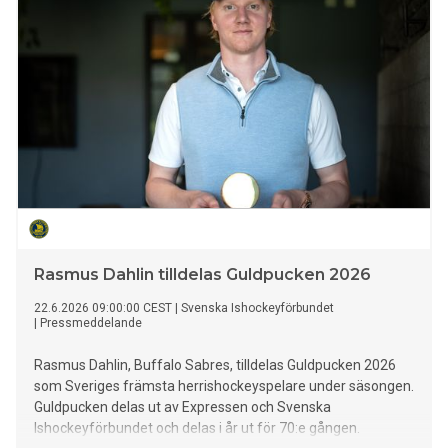
initiativet står bland andra Thomas Stenström, Cherrie, Erik
Lundin och Melissa Horn tillsammans med Greenpeace och
LiveGreen.
Rasmus Dahlin tilldelas Guldpucken 2026
22.6.2026 09:00:00 CEST
|
Svenska Ishockeyförbundet
|
Pressmeddelande
Rasmus Dahlin, Buffalo Sabres, tilldelas Guldpucken 2026
som Sveriges främsta herrishockeyspelare under säsongen.
Guldpucken delas ut av Expressen och Svenska
Ishockeyförbundet och delas i år ut för 70:e gången.