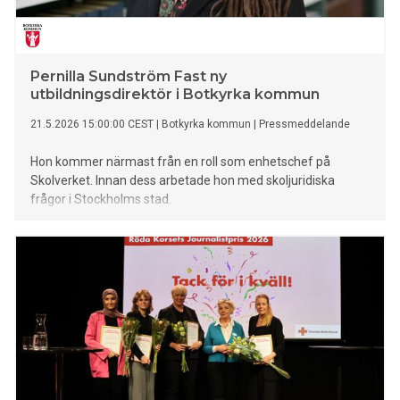
100 000 kronor vardera och kommer att delas ut vid en
ceremoni i Stockholm den 15 juni.
Pernilla Sundström Fast ny
utbildningsdirektör i Botkyrka kommun
21.5.2026 15:00:00 CEST
|
Botkyrka kommun
|
Pressmeddelande
Hon kommer närmast från en roll som enhetschef på
Skolverket. Innan dess arbetade hon med skoljuridiska
frågor i Stockholms stad.