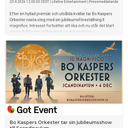
23.4.2026 12:00:00 CEST
|
Lifeline Entertainment
|
Pressmeddelande
Efter en hyllad premiär och utsålda kvällar tar Bo Kaspers
Orkester nästa steg med sin jubileumsföreställning Il
magnifico. Intresset fortsätter att öka och nu står det klart
att produktionen utökas med en stor spelning i
Scandinavium samt flera exklusiva föreställningar på Cirkus.
Bo Kaspers Orkester tar sin jubileumsshow