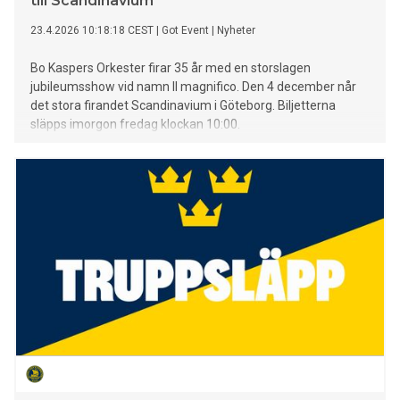
till Scandinavium
23.4.2026 10:18:18 CEST
|
Got Event
|
Nyheter
Bo Kaspers Orkester firar 35 år med en storslagen
jubileumsshow vid namn Il magnifico. Den 4 december når
det stora firandet Scandinavium i Göteborg. Biljetterna
släpps imorgon fredag klockan 10:00.