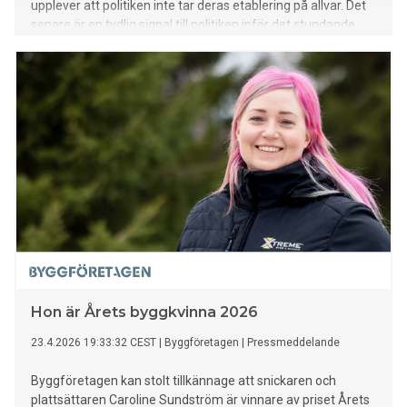
upplever att politiken inte tar deras etablering på allvar. Det
senare är en tydlig signal till politiken inför det stundande
valet. Siffrorna kommer från Anställningsbarhetsrapporten
2026 från försäkringsbolaget Bliwa – en undersökning som
uteslutande riktar sig till unga 20–29 år och fokuserar helt
på etableringsfasen i arbetslivet, från den som söker jobb
efter gymnasiet till den som nyligen tagit
universitetsexamen.
Hon är Årets byggkvinna 2026
23.4.2026 19:33:32 CEST
|
Byggföretagen
|
Pressmeddelande
Byggföretagen kan stolt tillkännage att snickaren och
plattsättaren Caroline Sundström är vinnare av priset Årets