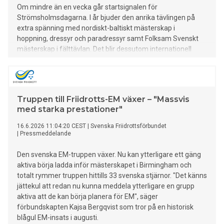
Om mindre än en vecka går startsignalen för
Strömsholmsdagarna. I år bjuder den anrika tävlingen på
extra spänning med nordiskt-baltiskt mästerskap i
hoppning, dressyr och paradressyr samt Folksam Svenskt
mästerskap i fälttävlan. Det blir dessutom internationell
fälttävlan med Strömsholmspremiär för fyrstjärning klass.
Totalt väntas omkring 340 ekipage och tusentals besökare
till Strömsholm.
Truppen till Friidrotts-EM växer – "Massvis
med starka prestationer"
16.6.2026 11:04:20 CEST
|
Svenska Friidrottsförbundet
|
Pressmeddelande
Den svenska EM-truppen växer. Nu kan ytterligare ett gäng
aktiva börja ladda inför mästerskapet i Birmingham och
totalt rymmer truppen hittills 33 svenska stjärnor. "Det känns
jättekul att redan nu kunna meddela ytterligare en grupp
aktiva att de kan börja planera för EM", säger
förbundskapten Kajsa Bergqvist som tror på en historisk
blågul EM-insats i augusti.