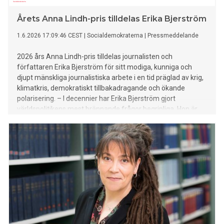
Årets Anna Lindh-pris tilldelas Erika Bjerström
1.6.2026 17:09:46 CEST
|
Socialdemokraterna
|
Pressmeddelande
2026 års Anna Lindh-pris tilldelas journalisten och
författaren Erika Bjerström för sitt modiga, kunniga och
djupt mänskliga journalistiska arbete i en tid präglad av krig,
klimatkris, demokratiskt tillbakadragande och ökande
polarisering. – I decennier har Erika Bjerström gjort
världspolitikens mest brännande frågor begripliga. Hon är
modig och har stor integritet, och kombinerar det med en tro
på demokrati och det öppna samtalet säger Ann
Linde, ordförande i Anna Lindhs Minnesfond. Vidare delar
Anna Lindhs minnesfond ut ett organisationspris, som år
2026 tilldelas den nätbaserade tidskriften Blankspot. –
Blankspot ger röst åt människor och händelser bortom
etablerade makt- och mediecentrum. Dessutom värnas och
stärks journalistikens
oberoende genom att Blankspot är en annonsfri aktör som
finansieras av sina läsare, säger Ann Linde. Prissumman är