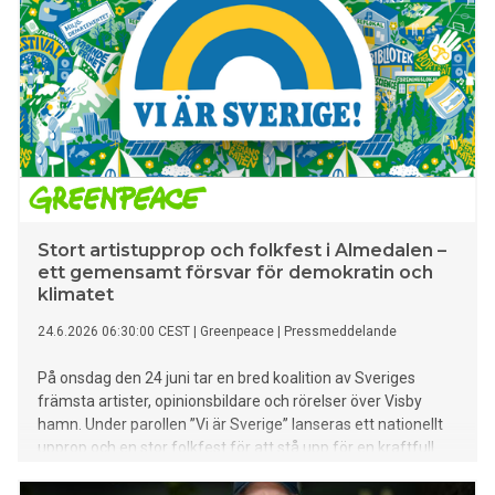
Stort artistupprop och folkfest i Almedalen –
ett gemensamt försvar för demokratin och
klimatet
24.6.2026 06:30:00 CEST
|
Greenpeace
|
Pressmeddelande
På onsdag den 24 juni tar en bred koalition av Sveriges
främsta artister, opinionsbildare och rörelser över Visby
hamn. Under parollen ”Vi är Sverige” lanseras ett nationellt
upprop och en stor folkfest för att stå upp för en kraftfull
klimatpolitik, det öppna samhället och demokratin – värden
som arrangörerna menar är under direkt attack. Bakom