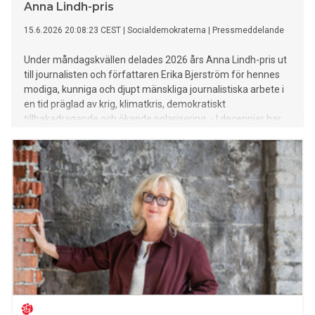
Anna Lindh-pris
15.6.2026 20:08:23 CEST
|
Socialdemokraterna
|
Pressmeddelande
Under måndagskvällen delades 2026 års Anna Lindh-pris ut
till journalisten och författaren Erika Bjerström för hennes
modiga, kunniga och djupt mänskliga journalistiska arbete i
en tid präglad av krig, klimatkris, demokratiskt
tillbakadragande och ökande polarisering. - I decennier har
Erika Bjerström gjort världspolitikens mest brännande
frågor begripliga. Hon är modig och har stor integritet, och
kombinerar det med en tro på demokrati och det öppna
samtalet säger Ann Linde, ordförande i Anna Lindhs
Minnesfond.