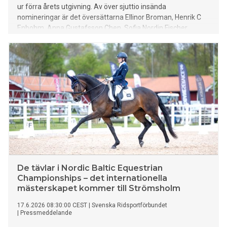
ur förra årets utgivning. Av över sjuttio insända
nomineringar är det översättarna Ellinor Broman, Henrik C
Enbohm, Anna Gustafsson Chen, Sofia Nordin Fischer,
Joakim Sundström och David Szybek som är kvar i
slutomgången.
De tävlar i Nordic Baltic Equestrian
Championships – det internationella
mästerskapet kommer till Strömsholm
17.6.2026 08:30:00 CEST
|
Svenska Ridsportförbundet
|
Pressmeddelande