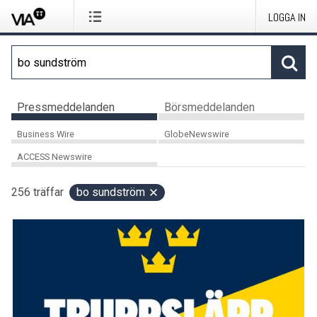
LOGGA IN
Pressmeddelanden
Börsmeddelanden
Business Wire
GlobeNewswire
ACCESS Newswire
256
träffar
bo sundström