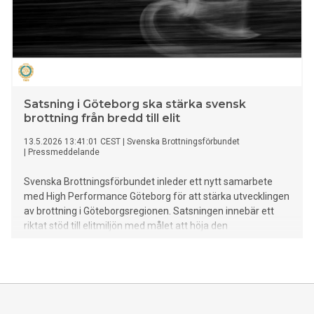
Satsning i Göteborg ska stärka svensk
brottning från bredd till elit
13.5.2026 13:41:01 CEST
|
Svenska Brottningsförbundet
|
Pressmeddelande
Svenska Brottningsförbundet inleder ett nytt samarbete
med High Performance Göteborg för att stärka utvecklingen
av brottning i Göteborgsregionen. Satsningen innebär ett
riktat stöd till elitmiljön med målet att höja den
internationella konkurrenskraften och samtidigt bygga en
långsiktigt hållbar utvecklingskedja - från nybörjare till
seniorelit i Göteborg.