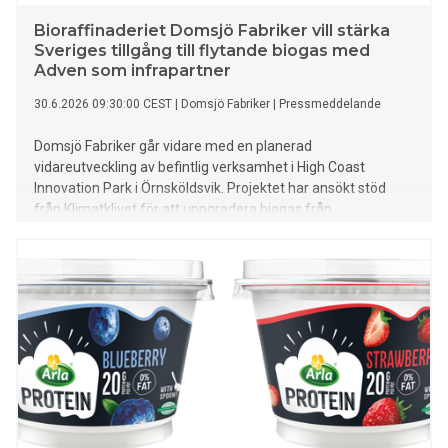
Bioraffinaderiet Domsjö Fabriker vill stärka
Sveriges tillgång till flytande biogas med
Adven som infrapartner
30.6.2026 09:30:00 CEST
|
Domsjö Fabriker
|
Pressmeddelande
Domsjö Fabriker går vidare med en planerad
vidareutveckling av befintlig verksamhet i High Coast
Innovation Park i Örnsköldsvik. Projektet har ansökt stöd
från Klimatklivet för att uppgradera biogas från
industriprocesser till flytande biogas, LBG, som kan ersätta
fossil diesel i tunga transporter. Målet är att anläggningen
ska vara i drift under fjärde kvartalet 2028.