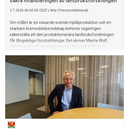
säkra finansieringen av lantbruksforskningen
2.7.2026 06:00:00 CEST
|
Arla
|
Pressmeddelande
Om målet är en växande svensk mjölkproduktion och en
starkare livsmedelsberedskap behöver regeringen
säkerställa att den produktionsnära lantbruksforskningen
får långsiktiga förutsättningar. Det skriver Marita Wolf,
mjölkbonde och styrelseledamot i Arla och Stiftelsen
Lantbruksforskning (SLF), samt Helena Markstedt,
samhällspolitisk chef på Arla Sverige, i en debattartikel på
Altinget. Läs debattartikeln i sin helhet nedan.