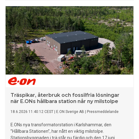
Träspikar, återbruk och fossilfria lösningar
när E.ONs hållbara station når ny milstolpe
18.6.2026 11:40:12 CEST
|
E.ON Sverige AB
|
Pressmeddelande
E.ONs nya transformatorstation i Karlshammar, den
”Hållbara Stationen”, har nått en viktig milstolpe.
Stationsbyggnaden i trä står nu färdig och den 17 juni