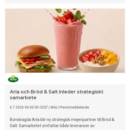
stärkas, skriver Arla, Lantmännen, Livsmedelsföretagen och
LRF på Dagens industris debattsida. Artikeln kan även läsas i
sin helhet nedan.
Arla och Bröd & Salt inleder strategiskt
samarbete
6.7.2026 06:00:00 CEST
|
Arla
|
Pressmeddelande
Bondeägda Arla blir ny strategisk mejeripartner till Bröd &
Salt. Samarbetet omfattar både leveranser av