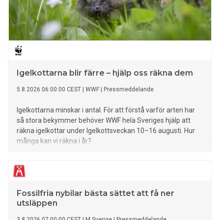
Igelkottarna blir färre – hjälp oss räkna dem
5.8.2026 06:00:00 CEST
|
WWF
|
Pressmeddelande
Igelkottarna minskar i antal. För att förstå varför arten har
så stora bekymmer behöver WWF hela Sveriges hjälp att
räkna igelkottar under Igelkottsveckan 10–16 augusti. Hur
många kan vi räkna i år?
Fossilfria nybilar bästa sättet att få ner
utsläppen
3.8.2026 07:00:00 CEST
|
M Sverige
|
Pressmeddelande