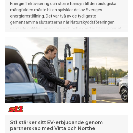
Energieffektivisering och större hänsyn till den biologiska
mångfalden måste bli en självklar del av Sveriges
energiomställning. Det var två av de tydligaste
gemensamma slutsatserna när Naturskyddsföreningen
samlade politiker, energibransch och experter till seminariet
"Vart tog förnybart vägen – och hur påverkar energivalen
klimat och biologisk mångfald?" under Almedalsveckan.
St1 stärker sitt EV-erbjudande genom
partnerskap med Virta och Northe