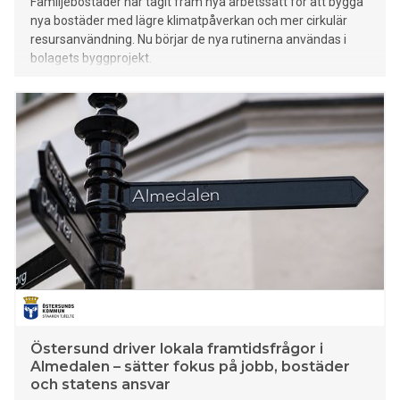
Familjebostäder har tagit fram nya arbetssätt för att bygga
nya bostäder med lägre klimatpåverkan och mer cirkulär
resursanvändning. Nu börjar de nya rutinerna användas i
bolagets byggprojekt.
Östersund driver lokala framtidsfrågor i
Almedalen – sätter fokus på jobb, bostäder
och statens ansvar