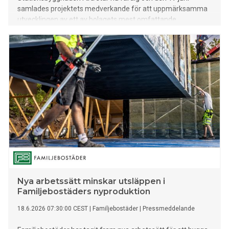
samlades projektets medverkande för att uppmärksamma
utvecklingen av ett av bolagets mest omfattande
innovationsprojekt för hållbart elnätsbyggande.
Sammantaget beräknas klimatpåverkan från stationen
minska med upp till 121 ton koldioxidekvivalenter jämfört
med ett konventionellt stationsbygge.
Nya arbetssätt minskar utsläppen i
Familjebostäders nyproduktion
18.6.2026 07:30:00 CEST
|
Familjebostäder
|
Pressmeddelande