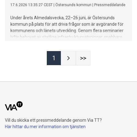
17.6.2026 13:35:27 CEST
|
Östersunds kommun
|
Pressmeddelande
Under årets Almedalsvecka, 22–26 juni, är Östersunds
kommun på plats för att driva frågor som är avgörande för
kommunens och länets utveckling. Genom flera seminarier
lyfts behovet av statliga infrastruktursatsningar, snabbare
bostadsbyggande och strategier för att säkra framtidens
kompetensförsörjning till både näringsliv och offentlig
sektor.
1
>>
Vill du skicka ett pressmeddelande genom Via TT?
Här hittar du mer information om tjänsten