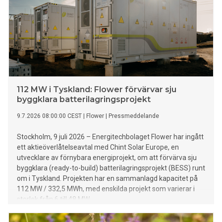
112 MW i Tyskland: Flower förvärvar sju
byggklara batterilagringsprojekt
9.7.2026 08:00:00 CEST
|
Flower
|
Pressmeddelande
Stockholm, 9 juli 2026 – Energitechbolaget Flower har ingått
ett aktieöverlåtelseavtal med Chint Solar Europe, en
utvecklare av förnybara energiprojekt, om att förvärva sju
byggklara (ready-to-build) batterilagringsprojekt (BESS) runt
om i Tyskland. Projekten har en sammanlagd kapacitet på
112 MW / 332,5 MWh, med enskilda projekt som varierar i
storlek från 6 till 48 MW.