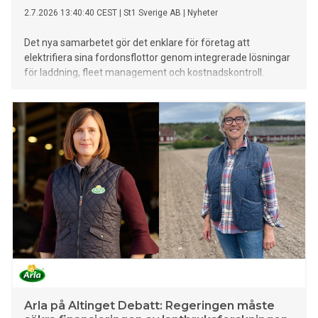
2.7.2026 13:40:40 CEST
|
St1 Sverige AB
|
Nyheter
Det nya samarbetet gör det enklare för företag att
elektrifiera sina fordonsflottor genom integrerade lösningar
för laddning, fleet management och kostnadskontroll.
Arla på Altinget Debatt: Regeringen måste