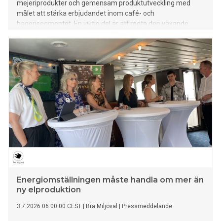
mejeriprodukter och gemensam produktutveckling med
målet att stärka erbjudandet inom café- och
bagerisegmentet. En viktig del är att möta den växande
efterfrågan på smakrika och hälsosamma alternativ, inte
minst bland unga konsumenter.
Energiomställningen måste handla om mer än
ny elproduktion
3.7.2026 06:00:00 CEST
|
Bra Miljöval
|
Pressmeddelande