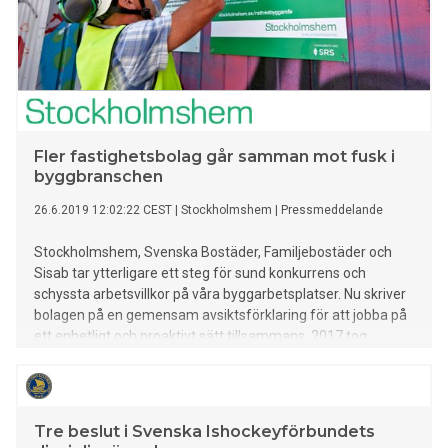
Fler fastighetsbolag går samman mot fusk i
byggbranschen
26.6.2019 12:02:22 CEST
|
Stockholmshem
|
Pressmeddelande
Stockholmshem, Svenska Bostäder, Familjebostäder och
Sisab tar ytterligare ett steg för sund konkurrens och
schyssta arbetsvillkor på våra byggarbetsplatser. Nu skriver
bolagen på en gemensam avsiktsförklaring för att jobba på
ett enhetligt och proaktivt sätt tillsammans. 2017 tog
Stockholmshem initiativet för att på ett strukturerat sätt
motverka ekonomisk brottslighet, svartarbete och
oegentligheter på byggarbetsplatser. Modellen som
utvecklats för arbetet heter Rättvist byggande. – Vi måste
Tre beslut i Svenska Ishockeyförbundets
stoppa fusket. Att jobba hos oss innebär att köra lagligt.