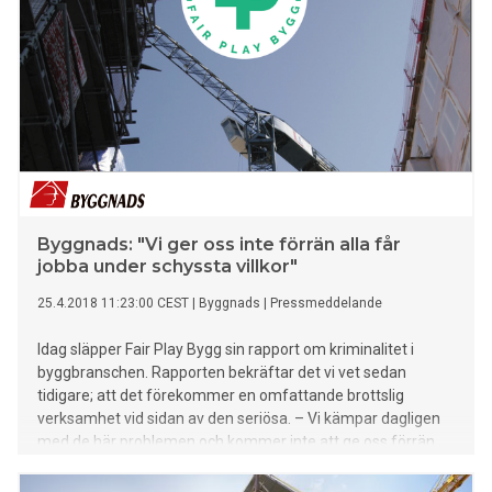
Byggnads: "Vi ger oss inte förrän alla får
jobba under schyssta villkor"
25.4.2018 11:23:00 CEST
|
Byggnads
|
Pressmeddelande
Idag släpper Fair Play Bygg sin rapport om kriminalitet i
byggbranschen. Rapporten bekräftar det vi vet sedan
tidigare; att det förekommer en omfattande brottslig
verksamhet vid sidan av den seriösa. – Vi kämpar dagligen
med de här problemen och kommer inte att ge oss förrän
alla byggnadsarbetare får arbeta under schyssta villkor,
säger Byggnads förbundsordförande Johan Lindholm.