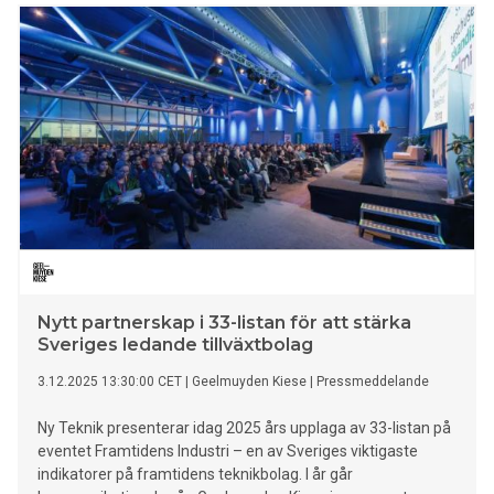
kommunalägt bolag och byggherre går med i Rättvist
byggande, säger Håkan Lindblom, chef för projekt- och
teknikutveckling på Huddinge Samhällsfastigheter.
Nytt partnerskap i 33-listan för att stärka
Sveriges ledande tillväxtbolag
3.12.2025 13:30:00 CET
|
Geelmuyden Kiese
|
Pressmeddelande
Ny Teknik presenterar idag 2025 års upplaga av 33-listan på
eventet Framtidens Industri – en av Sveriges viktigaste
indikatorer på framtidens teknikbolag. I år går