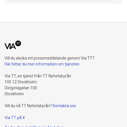
underentreprenörer på byggarbetsplatser. Det har under
flera år varit högkonjunktur inom bygg i Sverige. Behovet av
arbetskraft har varit stort och misstanke om fusk i
branschen har förekommit allt oftare. - Vi tar täten för
rättvist byggande eftersom vi tycker att det är viktigt att vi
som allmännyttigt bostadsbolag tar ett särskilt ansvar, inte
för att vi själva skulle vara mer drabbande än andra i
branschen, säger Morgan Jansson, upphandlingschef på
Stockholmshem. Det är viktigt att hela kedjan av aktörer
arbetar åt samma håll på ett hållbart sätt, såväl socialt som
Vill du skicka ett pressmeddelande genom Via TT?
ekonomiskt och ekologiskt. Våra hyresgäster ska kunna lita
Här hittar du mer information om tjänsten
på att deras lägenheter är byggda på rätt värderingar. Som
ett första steg etablerade Stockholmshem 2017 ett brett
Via TT, en tjänst från TT Nyhetsbyrån
och nära samarbete m
105 12 Stockholm
Östgötagatan 100
Stockholm
Vill du nå TT Nyhetsbyrån?
Kontakta oss
Via TT på X