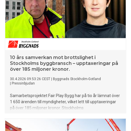
10 års samverkan mot brottslighet i
Stockholms byggbransch – upptaxeringar på
över 185 miljoner kronor.
30.4.2026 09:53:26 CEST
|
Byggnads Stockholm-Gotland
|
Pressinbjudan
Samarbetsprojektet Fair Play Bygg har på tio år lämnat över
1 650 ärenden till myndigheter, vilket lett till upptaxeringar
på över 185 miljoner kronor. Stockholms
Byggmästareförening och Byggnads Stockholm-Gotland
bestämde sig för tio år sedan att gemensamt göra något åt
misstänkt brottslighet i Stockholms byggbransch, vilket