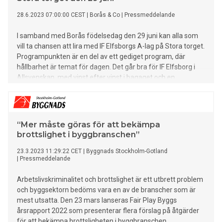
28.6.2023 07:00:00 CEST
|
Borås & Co
|
Pressmeddelande
I samband med Borås födelsedag den 29 juni kan alla som
vill ta chansen att lira med IF Elfsborgs A-lag på Stora torget.
Programpunkten är en del av ett gediget program, där
hållbarhet är temat för dagen. Det går bra för IF Elfsborg i
Allsvenskan, med vinst efter vinst i bagaget och en
serieledning i sikte. Men utöver att prestera på plan har
föreningen även ett annat fokus – att verka för ett bättre,
mer inkluderande samhälle med stort fokus på social
hållbarhet. - Vi i IF Elfsborg är oerhört stolta över att vara en
“Mer måste göras för att bekämpa
viktig del av det stora arbete som går under namnet Socialt
brottslighet i byggbranschen”
hållbart Borås där vi bidrar med olika insatser och projekt
som bygger på samverkan mellan olika partners. Vi bygger
23.3.2023 11:29:22 CET
|
Byggnads Stockholm-Gotland
|
Pressmeddelande
vår verksamhet precis så som vi gör på fotbollsplanen, vi
länkar ihop föreningen, näringslivet och offentliga sektorn
Arbetslivskriminalitet och brottslighet är ett utbrett problem
för ett gemensamt mål och det är att Borås förblir en trygg
och byggsektorn bedöms vara en av de branscher som är
stad att leva och bo i, säger Vedad Aganovic, ansvarig för
mest utsatta. Den 23 mars lanseras Fair Play Byggs
social hållbarhet IF Elfsborg. Mellan klockan 16.00-18.00 är El
årsrapport 2022 som presenterar flera förslag på åtgärder
för att bekämpa brottsligheten i byggbranschen.