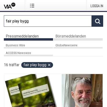
LOGGA IN
Pressmeddelanden
Börsmeddelanden
Business Wire
GlobeNewswire
ACCESS Newswire
16
träffar
fair play bygg