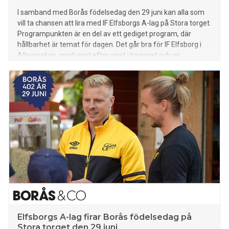
I samband med Borås födelsedag den 29 juni kan alla som
vill ta chansen att lira med IF Elfsborgs A-lag på Stora torget.
Programpunkten är en del av ett gediget program, där
hållbarhet är temat för dagen. Det går bra för IF Elfsborg i
Allsvenskan, med vinst efter vinst i bagaget och en
serieledning i sikte. Men utöver att prestera på plan har
föreningen även ett annat fokus – att verka för ett bättre,
mer inkluderande samhälle med stort fokus på social
hållbarhet. - Vi i IF Elfsborg är oerhört stolta över att vara en
viktig del av det stora arbete som går under namnet Socialt
hållbart Borås där vi bidrar med olika insatser och projekt
som bygger på samverkan mellan olika partners. Vi bygger
vår verksamhet precis så som vi gör på fotbollsplanen, vi
länkar ihop föreningen, näringslivet och offentliga sektorn
för ett gemensamt mål och det är att Borås förblir en trygg
stad att leva och bo i, säger Vedad Aganovic, ansvarig för
social hållbarhet IF Elfsborg. Mellan klockan 16.00-18.00 är El
Elfsborgs A-lag firar Borås födelsedag på
Stora torget den 29 juni