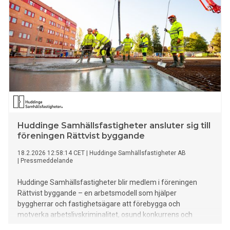
ledde till projektet ”Fair Play Bygg”. Deras gemensamma
syfte har hela tiden varit att främja ordning och reda, bra
förutsättningar på arbetsplatserna och ett bra
företagsklimat.
Huddinge Samhällsfastigheter ansluter sig till
föreningen Rättvist byggande
18.2.2026 12:58:14 CET
|
Huddinge Samhällsfastigheter AB
|
Pressmeddelande
Huddinge Samhällsfastigheter blir medlem i föreningen
Rättvist byggande – en arbetsmodell som hjälper
byggherrar och fastighetsägare att förebygga och
motverka arbetslivskriminalitet, osund konkurrens och
oseriösa aktörer i byggprojekt. Det känns självklart att vi som