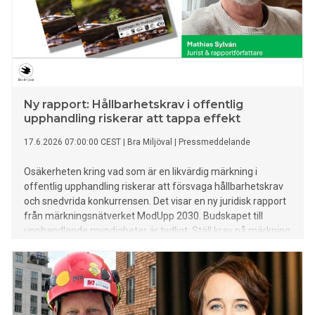
Ny rapport: Hållbarhetskrav i offentlig
upphandling riskerar att tappa effekt
17.6.2026 07:00:00 CEST
|
Bra Miljöval
|
Pressmeddelande
Osäkerheten kring vad som är en likvärdig märkning i
offentlig upphandling riskerar att försvaga hållbarhetskrav
och snedvrida konkurrensen. Det visar en ny juridisk rapport
från märkningsnätverket ModUpp 2030. Budskapet till
upphandlande myndigheter är tydligt: Ställ krav på märkning
men säkerställ att likvärdigheten bedömas på riktigt så att
upphandlingskraven inte urvattnas.