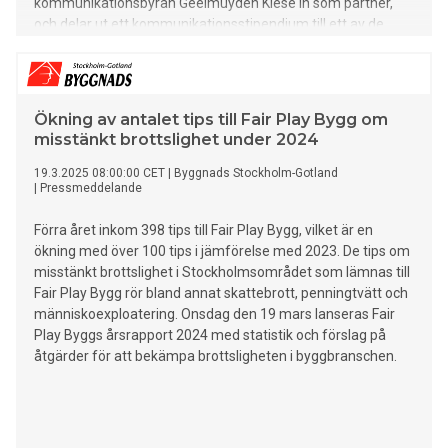
kommunikationsbyrån Geelmuyden Kiese in som partner,
och delar ut ett kommunikationsstipendium till ett av de
utvalda bolagen. Dessutom har man tagit fram en
investerarundersökning om vad som driver tillväxtbolagens
utveckling.
Ökning av antalet tips till Fair Play Bygg om
misstänkt brottslighet under 2024
19.3.2025 08:00:00 CET
|
Byggnads Stockholm-Gotland
|
Pressmeddelande
Förra året inkom 398 tips till Fair Play Bygg, vilket är en
ökning med över 100 tips i jämförelse med 2023. De tips om
misstänkt brottslighet i Stockholmsområdet som lämnas till
Fair Play Bygg rör bland annat skattebrott, penningtvätt och
människoexploatering. Onsdag den 19 mars lanseras Fair
Play Byggs årsrapport 2024 med statistik och förslag på
åtgärder för att bekämpa brottsligheten i byggbranschen.