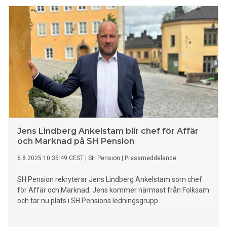
breda bakgrund från såväl stadsutvecklingsprojekt som
organisations- och förändringsledning stärker Karin Svefas
position som en av Sveriges ledande fastighetsrådgivare.
Jens Lindberg Ankelstam blir chef för Affär
och Marknad på SH Pension
6.8.2025 10:35:49 CEST
|
SH Pension
|
Pressmeddelande
SH Pension rekryterar Jens Lindberg Ankelstam som chef
för Affär och Marknad. Jens kommer närmast från Folksam
och tar nu plats i SH Pensions ledningsgrupp.