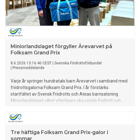
Miniorlandslaget förgyller Ärevarvet på
Folksam Grand Prix
8.6.2026 13:16:40 CEST
|
Svenska Friidrottsförbundet
|
Pressmeddelande
Varje år springer hundratals barn Ärevarvet i samband med
friidrottsgalorna Folksam Grand Prix. I år förstärks
startfältet av Svensk Friidrotts och Ateas barnsatsning
Miniorlandslaget vilket ytterligare ska sprida friidrott och
rörelseglädje bland barn. Och i Sollentuna får barnen extra
draghjälp av tre världslöpare.
Tre häftiga Folksam Grand Prix-galor i
sommar