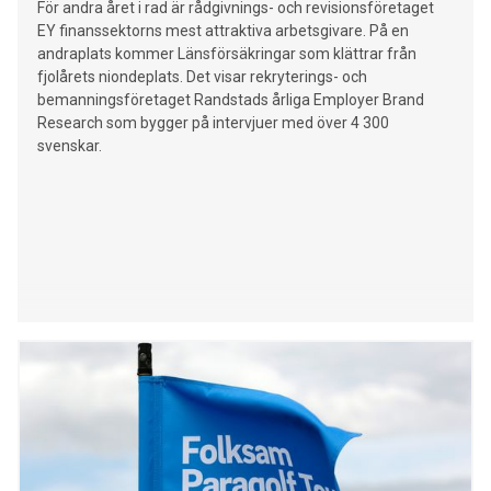
För andra året i rad är rådgivnings- och revisionsföretaget
ridsporten och gynnar utövare på alla nivåer. Vi är så glada
EY finanssektorns mest attraktiva arbetsgivare. På en
över att Folksam vill fortsätta att utveckla svensk ridsport
andraplats kommer Länsförsäkringar som klättrar från
tillsammans med oss, säger Sandra Ruuda, ordförande
fjolårets niondeplats. Det visar rekryterings- och
Svenska Ridsportförbundet. – Vi är stolta över vårt långa
bemanningsföretaget Randstads årliga Employer Brand
samarbete med Svenska Ridsportförbundet oc
Research som bygger på intervjuer med över 4 300
svenskar.