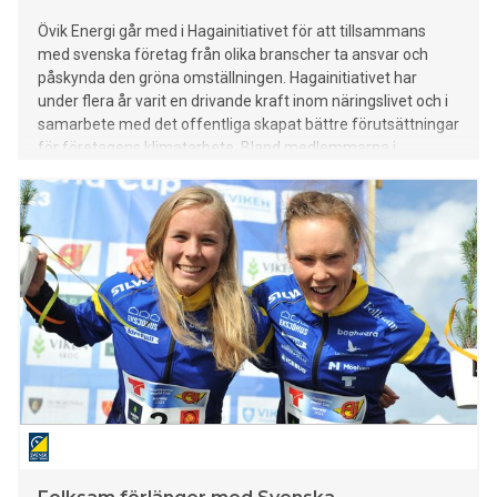
Övik Energi går med i Hagainitiativet för att tillsammans
med svenska företag från olika branscher ta ansvar och
påskynda den gröna omställningen. Hagainitiativet har
under flera år varit en drivande kraft inom näringslivet och i
samarbete med det offentliga skapat bättre förutsättningar
för företagens klimatarbete. Bland medlemmarna i
nätverket finns även Axfood, Coca-Cola Europacific
Partners, Folksam, HKScan Sweden, JM, Lantmännen,
Löfbergs, McDonald’s Sverige, Preem, Stena Recycling
och Swedbank.