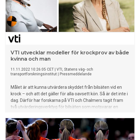
VTI utvecklar modeller för krockprov av både
kvinna och man
11.11.2022 10:26:05 CET
|
VTI, Statens väg- och
transportforskningsinstitut
|
Pressmeddelande
Målet är att kunna utvärdera skyddet från bilsäten vid en
krock – och att det gäller för alla oavsett kön. Så är det inte i
dag. Därför har forskarna på VTI och Chalmers tagit fram
två utvärderingsverktyg för bilsäten som motsvarar en
kvinna och en man. Möt två fysiska prototyper av Seat
Evaluation Tool – SET 50F och 50M.