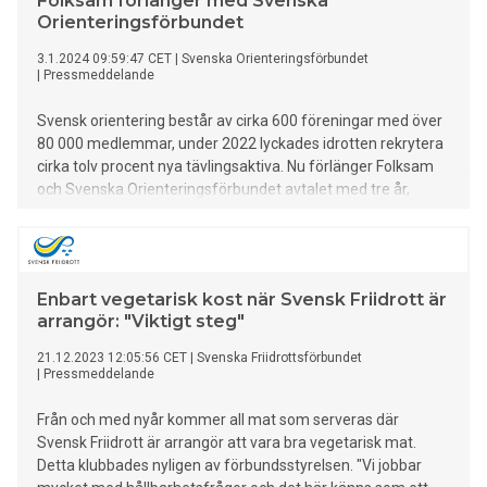
Folksam förlänger med Svenska
Orienteringsförbundet
3.1.2024 09:59:47 CET
|
Svenska Orienteringsförbundet
|
Pressmeddelande
Svensk orientering består av cirka 600 föreningar med över
80 000 medlemmar, under 2022 lyckades idrotten rekrytera
cirka tolv procent nya tävlingsaktiva. Nu förlänger Folksam
och Svenska Orienteringsförbundet avtalet med tre år,
samarbetet innebär att alla som håller på med orientering,
oavsett nivå omfattas av en försäkring.
Enbart vegetarisk kost när Svensk Friidrott är
arrangör: "Viktigt steg"
21.12.2023 12:05:56 CET
|
Svenska Friidrottsförbundet
|
Pressmeddelande
Från och med nyår kommer all mat som serveras där
Svensk Friidrott är arrangör att vara bra vegetarisk mat.
Detta klubbades nyligen av förbundsstyrelsen. "Vi jobbar