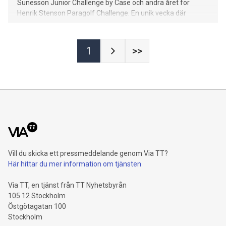
Sunesson Junior Challenge by Case och andra året för
Henrik Stenson Paragolf Challenge. En unik vecka där
spelare får inspireras, träna och tävla tillsammans med
majorsegraren och hans tidigare caddie Fanny Sunesson.
Välkommen att höra mer på en digital pressträff måndag
1
>>
28 juni.
Vill du skicka ett pressmeddelande genom Via TT?
Här hittar du mer information om tjänsten
Via TT, en tjänst från TT Nyhetsbyrån
105 12 Stockholm
Östgötagatan 100
Stockholm