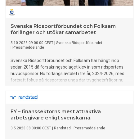
Svenska Ridsportförbundet och Folksam
förlänger och utökar samarbetet
5.10.2023 09:00:00 CEST
|
Svenska Ridsportförbundet
|
Pressmeddelande
Svenska Ridsportförbundet och Folksam har hängt ihop
sedan 2015 då försäkringsbolaget klev in som ridsportens
huvudsponsor. Nu förlängs avtalet i tre år, 2024-2026, med
fortsatt fokus på ridsportens unga där trygghetsfrågor nu
adderas som ett nytt samarbetsområde. Samarbetet
mellan Svenska Ridsportförbundet och Folksam har sedan
starten innehållit satsningar på både topp- och breddsport
där utbildning och unga stått i centrum. Partnerskapet har
EY – finanssektorns mest attraktiva
också fokuserat på skadeförebyggande arbete genom att
arbetsgivare enligt svenskarna.
öka förståelsen för hästars naturliga beteende och behov
samt lyft fram vikten av säkerhet i ridsporten. När avtalet nu
3.5.2023 08:00:00 CEST
|
Randstad
|
Pressmeddelande
förlängs inkluderas trygghetsfrågor som ett nytt
samarbetsområde. – Folksam betyder oerhört mycket för