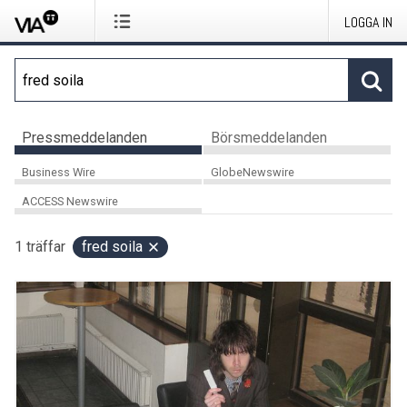
LOGGA IN
Pressmeddelanden
Börsmeddelanden
Business Wire
GlobeNewswire
ACCESS Newswire
1
träffar
fred soila