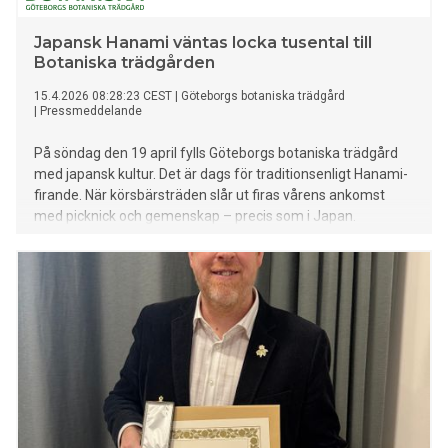
Japansk Hanami väntas locka tusental till
Botaniska trädgården
15.4.2026 08:28:23 CEST
|
Göteborgs botaniska trädgård
|
Pressmeddelande
På söndag den 19 april fylls Göteborgs botaniska trädgård
med japansk kultur. Det är dags för traditionsenligt Hanami-
firande. När körsbärsträden slår ut firas vårens ankomst
med picknick och gemenskap – precis som i Japan.