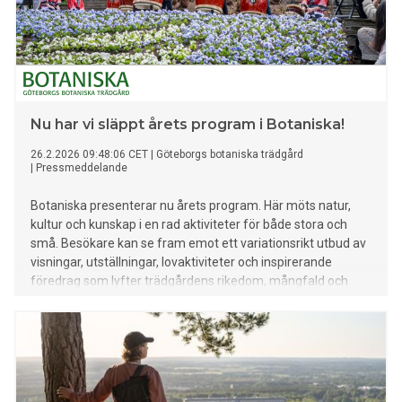
Nu har vi släppt årets program i Botaniska!
26.2.2026 09:48:06 CET
|
Göteborgs botaniska trädgård
|
Pressmeddelande
Botaniska presenterar nu årets program. Här möts natur,
kultur och kunskap i en rad aktiviteter för både stora och
små. Besökare kan se fram emot ett variationsrikt utbud av
visningar, utställningar, lovaktiviteter och inspirerande
föredrag som lyfter trädgårdens rikedom, mångfald och
forskning.