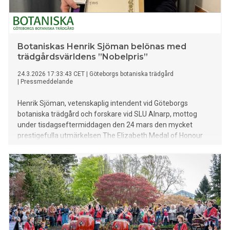
Botaniskas Henrik Sjöman belönas med
trädgårdsvärldens ”Nobelpris”
24.3.2026 17:33:43 CET
|
Göteborgs botaniska trädgård
|
Pressmeddelande
Henrik Sjöman, vetenskaplig intendent vid Göteborgs
botaniska trädgård och forskare vid SLU Alnarp, mottog
under tisdagseftermiddagen den 24 mars den mycket
prestigefulla utmärkelsen The Elizabeth Medal of Honour
(EMH) i Storbritannien. Han är den första svensk som får
utmärkelsen och den tredje internationella mottagaren.