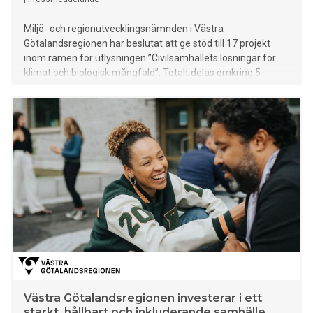
Miljö- och regionutvecklingsnämnden i Västra
Götalandsregionen har beslutat att ge stöd till 17 projekt
inom ramen för utlysningen ”Civilsamhällets lösningar för
klimat och biologisk mångfald”. Totalt delas omkring 5
miljoner kronor ut till initiativ som stärker det lokala
engagemanget för klimat, natur och hållbar omställning i
Västra Götaland.
Västra Götalandsregionen investerar i ett
starkt, hållbart och inkluderande samhälle