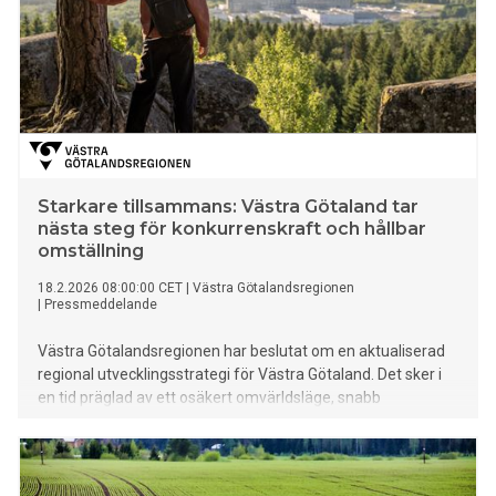
Starkare tillsammans: Västra Götaland tar
nästa steg för konkurrenskraft och hållbar
omställning
18.2.2026 08:00:00 CET
|
Västra Götalandsregionen
|
Pressmeddelande
Västra Götalandsregionen har beslutat om en aktualiserad
regional utvecklingsstrategi för Västra Götaland. Det sker i
en tid präglad av ett osäkert omvärldsläge, snabb
teknikutveckling och ökade krav på omställning. Strategin
stärker länets förmåga att möta nya utmaningar och bättre
skapa långsiktigt hållbara förutsättningar för invånare,
näringsliv och samhälle.