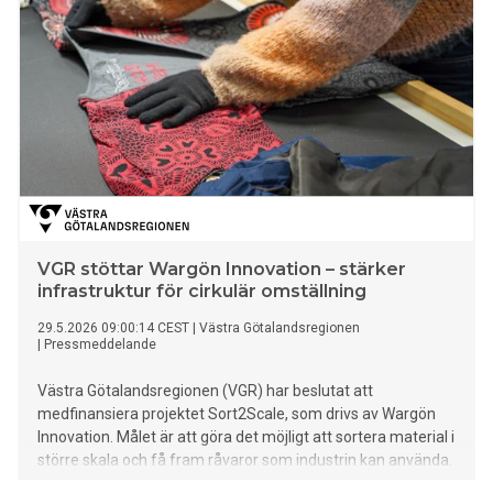
VGR stöttar Wargön Innovation – stärker
infrastruktur för cirkulär omställning
29.5.2026 09:00:14 CEST
|
Västra Götalandsregionen
|
Pressmeddelande
Västra Götalandsregionen (VGR) har beslutat att
medfinansiera projektet Sort2Scale, som drivs av Wargön
Innovation. Målet är att göra det möjligt att sortera material i
större skala och få fram råvaror som industrin kan använda.
Satsningen ska stärka den regionala infrastrukturen för