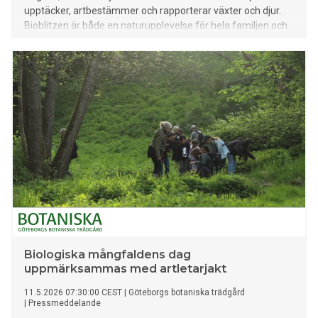
upptäcker, artbestämmer och rapporterar växter och djur.
Bioblitzen är både en naturupplevelse för hela familjen och
en form av medborgarforskning som bidrar till ökad
kunskap om biologisk mångfald.
Biologiska mångfaldens dag
uppmärksammas med artletarjakt
11.5.2026 07:30:00 CEST
|
Göteborgs botaniska trädgård
|
Pressmeddelande