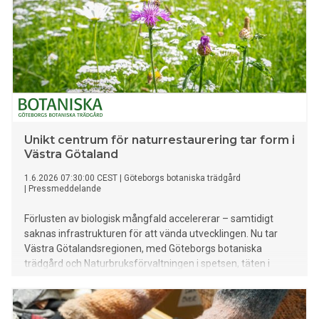
Unikt centrum för naturrestaurering tar form i
Västra Götaland
1.6.2026 07:30:00 CEST
|
Göteborgs botaniska trädgård
|
Pressmeddelande
Förlusten av biologisk mångfald accelererar – samtidigt
saknas infrastrukturen för att vända utvecklingen. Nu tar
Västra Götalandsregionen, med Göteborgs botaniska
trädgård och Naturbruksförvaltningen i spetsen, täten i
frågan. Ett nytt centrum för naturrestaurering etableras för
att möta en av vår tids största samhällsutmaningar: att
återställa fungerande ekosystem.