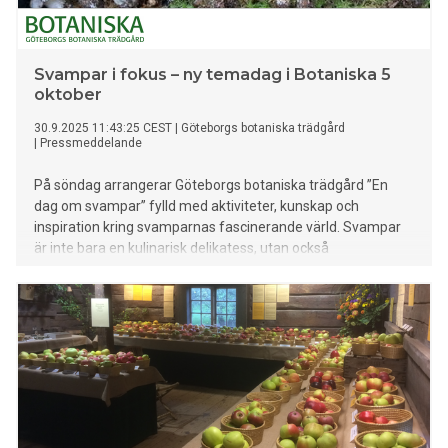
Svampar i fokus – ny temadag i Botaniska 5
oktober
30.9.2025 11:43:25 CEST
|
Göteborgs botaniska trädgård
|
Pressmeddelande
På söndag arrangerar Göteborgs botaniska trädgård ”En
dag om svampar” fylld med aktiviteter, kunskap och
inspiration kring svamparnas fascinerande värld. Svampar
är inte bara en kulinarisk delikatess, utan också
nyckelspelare i ekosystem, forskning och hållbar odling.