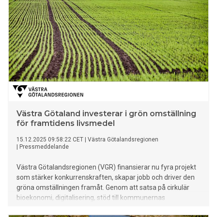
Västra Götaland investerar i grön omställning
för framtidens livsmedel
15.12.2025 09:58:22 CET
|
Västra Götalandsregionen
|
Pressmeddelande
Västra Götalandsregionen (VGR) finansierar nu fyra projekt
som stärker konkurrenskraften, skapar jobb och driver den
gröna omställningen framåt. Genom att satsa på cirkulär
bioekonomi, digitalisering, stöd till kommunernas
klimatarbete och klustersamverkan tar Västsverige viktiga