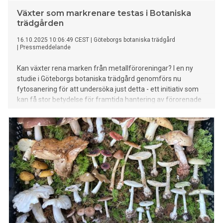
Växter som markrenare testas i Botaniska
trädgården
16.10.2025 10:06:49 CEST
|
Göteborgs botaniska trädgård
|
Pressmeddelande
Kan växter rena marken från metallföroreningar? I en ny
studie i Göteborgs botaniska trädgård genomförs nu
fytosanering för att undersöka just detta - ett initiativ som
kan få stor betydelse för framtida hantering av förorenade
områden i Sverige.