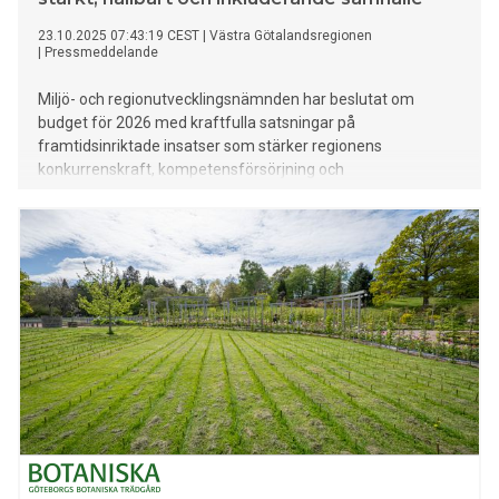
23.10.2025 07:43:19 CEST
|
Västra Götalandsregionen
|
Pressmeddelande
Miljö- och regionutvecklingsnämnden har beslutat om
budget för 2026 med kraftfulla satsningar på
framtidsinriktade insatser som stärker regionens
konkurrenskraft, kompetensförsörjning och
innovationsförmåga. Budgeten på över en miljard kronor
ska bidra till ett hållbart näringsliv, ökad inkludering och ett
samhälle som står starkt även i förändring.