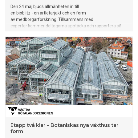
Den 24 maj bjuds allmänheten in till
en bioblitz - en artletarjakt och en form
av medborgarforskning. Tillsammans med
experter kommer deltagarna upptäcka och rapportera så
många arter som möjligt och på så vis bidra till forskning
samtidigt som de får upp ögonen för arter runt omkring oss.
Etapp två klar – Botaniskas nya växthus tar
form