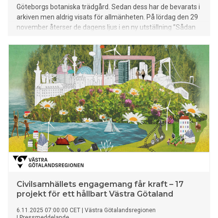
Göteborgs botaniska trädgård. Sedan dess har de bevarats i
arkiven men aldrig visats för allmänheten. På lördag den 29
november återser de dagens ljus i en ny utställning ”Sådan
kärlek till blommor”.
Civilsamhällets engagemang får kraft – 17
projekt för ett hållbart Västra Götaland
6.11.2025 07:00:00 CET
|
Västra Götalandsregionen
|
Pressmeddelande