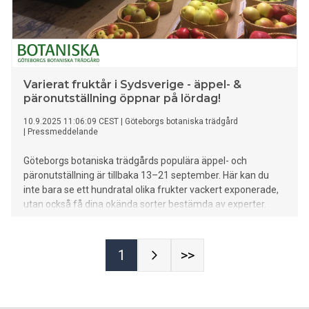
Varierat fruktår i Sydsverige - äppel- &
päronutställning öppnar på lördag!
10.9.2025 11:06:09 CEST
|
Göteborgs botaniska trädgård
|
Pressmeddelande
Göteborgs botaniska trädgårds populära äppel- och
päronutställning är tillbaka 13–21 september. Här kan du
inte bara se ett hundratal olika frukter vackert exponerade,
utan också få dina okända sorter bestämda av experter.
1
>>