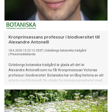
Kronprinsessans professur i biodiversitet till
Alexandre Antonelli
18.6.2026 15:22:12 CEST
|
Göteborgs botaniska trädgård
|
Pressmeddelande
Göteborgs botaniska trädgård är glada att det är
Alexandre Antonelli som nu får Kronprinsessan Victorias
professur i biodiversitet. Botaniska har en lång historia av att
arbeta med Antonelli. Nu stärks forskningssamarbetet med
honom och Göteborgs universitet ytterligare kring vår
gemensamma ambition att utveckla ny kunskap och
förståelse om biologisk mångfald.