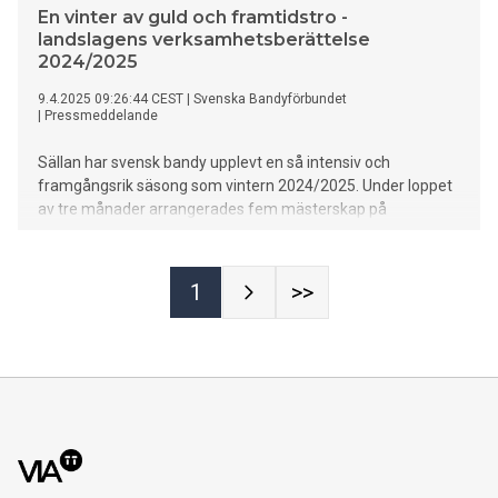
En vinter av guld och framtidstro -
landslagens verksamhetsberättelse
2024/2025
9.4.2025 09:26:44 CEST
|
Svenska Bandyförbundet
|
Pressmeddelande
Sällan har svensk bandy upplevt en så intensiv och
framgångsrik säsong som vintern 2024/2025. Under loppet
av tre månader arrangerades fem mästerskap på
hemmaplan – och varje gång gick Sverige hela vägen. Fem
guld. Fem bevis på att svensk bandy har något alldeles unikt
i vår landslagsverksamhet. Men det är inte bara medaljerna
1
>>
som gör oss stolta. Det är sättet de tas – med engagemang,
ödmjukhet och ett gemensamt driv för att utveckla och lyfta
sporten vi älskar.