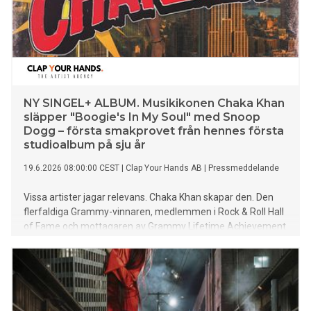
NY SINGEL+ ALBUM. Musikikonen Chaka Khan
släpper "Boogie's In My Soul" med Snoop
Dogg – första smakprovet från hennes första
studioalbum på sju år
19.6.2026 08:00:00 CEST
|
Clap Your Hands AB
|
Pressmeddelande
Vissa artister jagar relevans. Chaka Khan skapar den. Den
flerfaldiga Grammy-vinnaren, medlemmen i Rock & Roll Hall
of Fame och mottagaren av Grammy Lifetime Achievement
Award 2026 är tillbaka med sitt första studioalbum på över
sju år. Den 18 september släpps CHAKZILLA (EarthSong
Records/BMG) – ett djärvt, nytt kapitel i hennes
legendariska karriär.