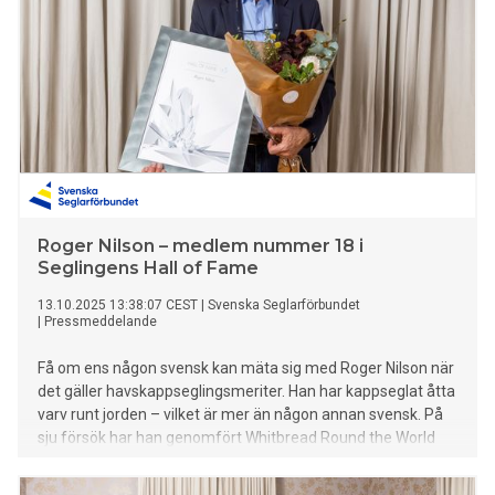
Roger Nilson – medlem nummer 18 i
Seglingens Hall of Fame
13.10.2025 13:38:07 CEST
|
Svenska Seglarförbundet
|
Pressmeddelande
Få om ens någon svensk kan mäta sig med Roger Nilson när
det gäller havskappseglingsmeriter. Han har kappseglat åtta
varv runt jorden – vilket är mer än någon annan svensk. På
sju försök har han genomfört Whitbread Round the World
Race/Volvo Ocean Race sex gånger. Nu tar han klivet in i
svensk seglings Hall of Fame.