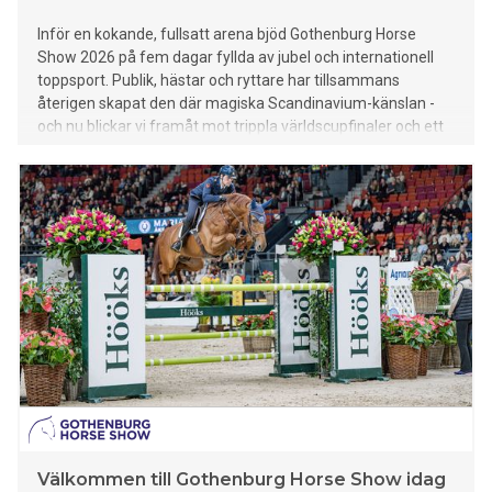
Inför en kokande, fullsatt arena bjöd Gothenburg Horse
Show 2026 på fem dagar fyllda av jubel och internationell
toppsport. Publik, hästar och ryttare har tillsammans
återigen skapat den där magiska Scandinavium-känslan -
och nu blickar vi framåt mot trippla världscupfinaler och ett
50-årsfirande 2027.
Välkommen till Gothenburg Horse Show idag