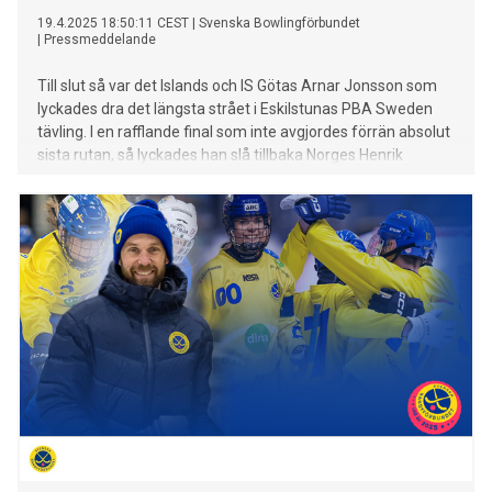
19.4.2025 18:50:11 CEST
|
Svenska Bowlingförbundet
|
Pressmeddelande
Till slut så var det Islands och IS Götas Arnar Jonsson som
lyckades dra det längsta strået i Eskilstunas PBA Sweden
tävling. I en rafflande final som inte avgjordes förrän absolut
sista rutan, så lyckades han slå tillbaka Norges Henrik
Nordang Larsen med 557-554 - Det var nära ett tag att jag
började tänka att det inte är min dag idag, men som tur är så
är jag envis och ger aldrig upp, säger en glad Arnar Jonsson