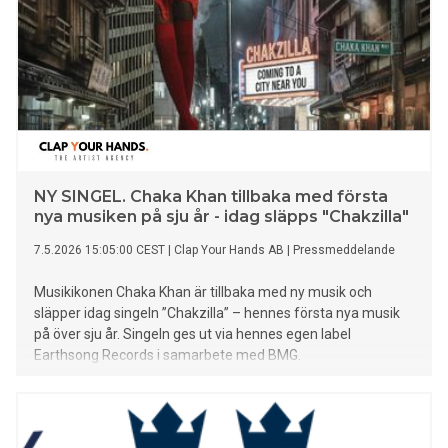
NY SINGEL. Chaka Khan tillbaka med första
nya musiken på sju år - idag släpps "Chakzilla"
7.5.2026 15:05:00 CEST
|
Clap Your Hands AB
|
Pressmeddelande
Musikikonen Chaka Khan är tillbaka med ny musik och
släpper idag singeln ”Chakzilla” – hennes första nya musik
på över sju år. Singeln ges ut via hennes egen label
Earthsong Records i samarbete med BMG.