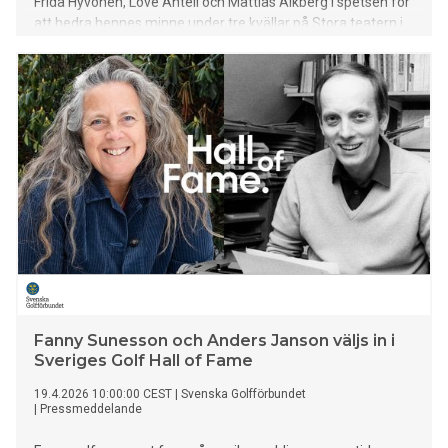
Frida Hyvönen, Love Antell och Mattias Alkberg i spetsen för
att hedra hennes minne under tre kvällar på Stora teatern i
Göteborg.
Fanny Sunesson och Anders Janson väljs in i
Sveriges Golf Hall of Fame
19.4.2026 10:00:00 CEST
|
Svenska Golfförbundet
|
Pressmeddelande