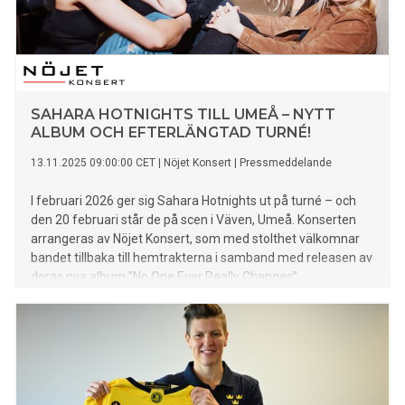
SAHARA HOTNIGHTS TILL UMEÅ – NYTT
ALBUM OCH EFTERLÄNGTAD TURNÉ!
13.11.2025 09:00:00 CET
|
Nöjet Konsert
|
Pressmeddelande
I februari 2026 ger sig Sahara Hotnights ut på turné – och
den 20 februari står de på scen i Väven, Umeå. Konserten
arrangeras av Nöjet Konsert, som med stolthet välkomnar
bandet tillbaka till hemtrakterna i samband med releasen av
deras nya album ”No One Ever Really Changes”.