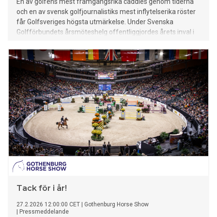
En av golfens mest framgångsrika caddies genom tiderna
och en av svensk golfjournalistiks mest inflytelserika röster
får Golfsveriges högsta utmärkelse. Under Svenska
Golfförbundets årsmöteshelg offentliggjordes årets inval i
Sveriges Golf Hall of Fame: Fanny Sunesson och Anders
Janson (postumt).
Tack för i år!
27.2.2026 12:00:00 CET
|
Gothenburg Horse Show
|
Pressmeddelande