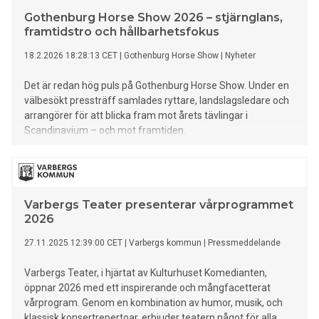
Gothenburg Horse Show 2026 – stjärnglans,
framtidstro och hållbarhetsfokus
18.2.2026 18:28:13 CET
|
Gothenburg Horse Show
|
Nyheter
Det är redan hög puls på Gothenburg Horse Show. Under en
välbesökt pressträff samlades ryttare, landslagsledare och
arrangörer för att blicka fram mot årets tävlingar i
Scandinavium – och mot framtiden.
Varbergs Teater presenterar vårprogrammet
2026
27.11.2025 12:39:00 CET
|
Varbergs kommun
|
Pressmeddelande
Varbergs Teater, i hjärtat av Kulturhuset Komedianten,
öppnar 2026 med ett inspirerande och mångfacetterat
vårprogram. Genom en kombination av humor, musik, och
klassisk konsertrepertoar, erbjuder teatern något för alla