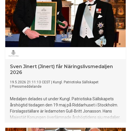
Sven Jinert (Jinert) får Näringslivsmedaljen
2026
19.5.2026 21:11:13 CEST
|
Kungl. Patriotiska Sällskapet
|
Pressmeddelande
Medaljen delades ut under Kungl. Patriotiska Sällskapets
årshögtid tisdagen den 19 maj på Riddarhuset i Stockholm.
Förslagsställare är ledamoten Gull-Britt Jonasson. Hans
Majestät Konungen överlämnade årshögtidens sju medaljer.