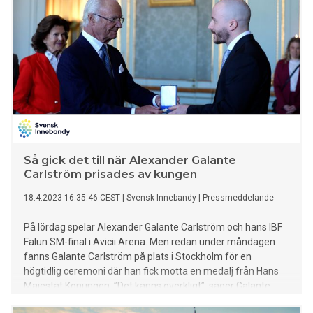
Så gick det till när Alexander Galante
Carlström prisades av kungen
18.4.2023 16:35:46 CEST
|
Svensk Innebandy
|
Pressmeddelande
På lördag spelar Alexander Galante Carlström och hans IBF
Falun SM-final i Avicii Arena. Men redan under måndagen
fanns Galante Carlström på plats i Stockholm för en
högtidlig ceremoni där han fick motta en medalj från Hans
Majestät Konungen. ”Det känns overkligt”, säger Galante
Carlström.