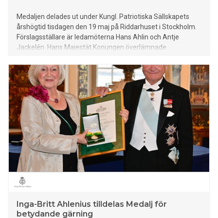
Medaljen delades ut under Kungl. Patriotiska Sällskapets
årshögtid tisdagen den 19 maj på Riddarhuset i Stockholm.
Förslagsställare är ledamöterna Hans Ahlin och Antje
Jackelén. Hans Majestät Konungen överlämnade
årshögtidens sju medaljer.
Inga-Britt Ahlenius tilldelas Medalj för
betydande gärning