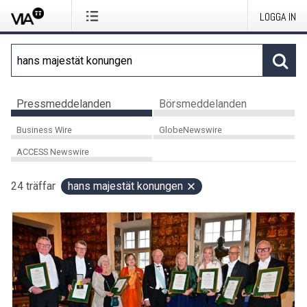
LOGGA IN
Pressmeddelanden
Börsmeddelanden
Business Wire
GlobeNewswire
ACCESS Newswire
24
träffar
hans majestät konungen