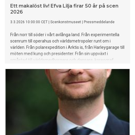
Ett makalöst liv! Efva Lilja firar 50 år på scen
2026
3.3.2026 10:00:00 CET
|
Scenkonstmuseet
|
Pressmeddelande
Från norr till söder i vårt avlånga land. Från experimentella
scenrum till operahus och världsmetropoler runt om i
världen. Från polarexpedition i Arktis is, från Harleygarage till
möten med kung och presidenter. Från sin uppväxt i
småstad till världsmedborgare och dansare, koreograf,
aktivist och förkämpe för en konstform som ofta
marginaliseras. Hennes verk fascinerar, provocerar men
framför allt engagerar människor.