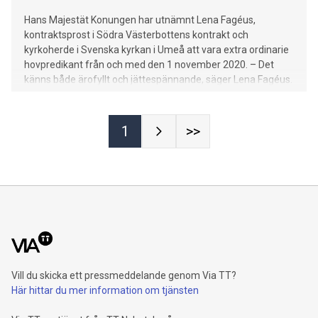
Hans Majestät Konungen har utnämnt Lena Fagéus,
kontraktsprost i Södra Västerbottens kontrakt och
kyrkoherde i Svenska kyrkan i Umeå att vara extra ordinarie
hovpredikant från och med den 1 november 2020. – Det
känns både ärofyllt och jättespännande, säger Lena Fagéus.
Det finns ett tjugotal extra ordinarie hovpredikanter. Dessa
tjänstgör ett par gånger per år i Slottskyrkan.
1
>>
Vill du skicka ett pressmeddelande genom Via TT?
Här hittar du mer information om tjänsten