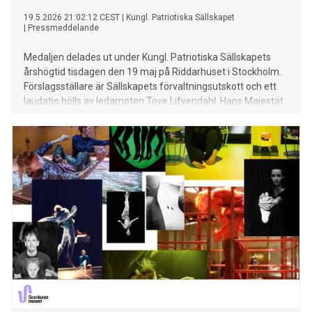
19.5.2026 21:02:12 CEST
|
Kungl. Patriotiska Sällskapet
|
Pressmeddelande
Medaljen delades ut under Kungl. Patriotiska Sällskapets
årshögtid tisdagen den 19 maj på Riddarhuset i Stockholm.
Förslagsställare är Sällskapets förvaltningsutskott och ett
laudatio hölls av ledamoten Tove Lifvendahl. Hans Majestät
Konungen överlämnade årshögtidens sju medaljer.