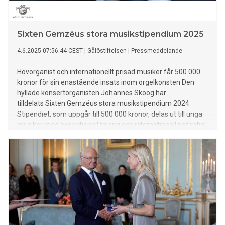
Sixten Gemzéus stora musikstipendium 2025
4.6.2025 07:56:44 CEST
|
Gålöstiftelsen
|
Pressmeddelande
Hovorganist och internationellt prisad musiker får 500 000
kronor för sin enastående insats inom orgelkonsten Den
hyllade konsertorganisten Johannes Skoog har
tilldelats Sixten Gemzéus stora musikstipendium 2024.
Stipendiet, som uppgår till 500 000 kronor, delas ut till unga
musiker med exceptionell talang och internationell potential.
Utdelningen sker i Storkyrkan i Stockholm onsdagen den 4
juni.