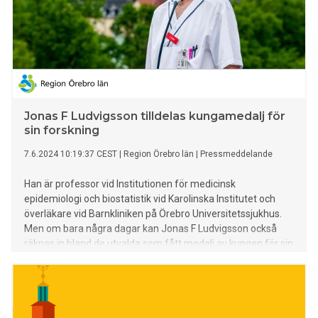
Jonas F Ludvigsson tilldelas kungamedalj för
sin forskning
7.6.2024 10:19:37 CEST
|
Region Örebro län
|
Pressmeddelande
Han är professor vid Institutionen för medicinsk
epidemiologi och biostatistik vid Karolinska Institutet och
överläkare vid Barnkliniken på Örebro Universitetssjukhus.
Men om bara några dagar kan Jonas F Ludvigsson också
räknas in bland de utvalda som fått medalj av kungen för sin
forskning.