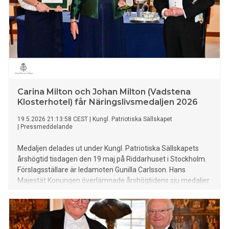
Carina Milton och Johan Milton (Vadstena
Klosterhotel) får Näringslivsmedaljen 2026
19.5.2026 21:13:58 CEST
|
Kungl. Patriotiska Sällskapet
|
Pressmeddelande
Medaljen delades ut under Kungl. Patriotiska Sällskapets
årshögtid tisdagen den 19 maj på Riddarhuset i Stockholm.
Förslagsställare är ledamoten Gunilla Carlsson. Hans
Majestät Konungen överlämnade årshögtidens sju medaljer.
Johan Miltons togs emot av dottern vd Matilda Milton.