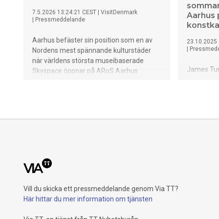
sommare
7.5.2026 13:24:21 CEST
|
VisitDenmark
Aarhus 
|
Pressmeddelande
konstka
Aarhus befäster sin position som en av
23.10.2025
|
Pressmed
Nordens mest spännande kulturstäder
när världens största museibaserade
James Turr
Skyspace öppnar på ARoS Aarhus
Seen Belo
Konstmuseum den 19 juni 2026. James
Aarhus Ko
Turrells monumentala ljuskonstverk As
Detta mon
Seen Below – The Dome bjuder besökare
markerar 
på en unik upplevelse där ljus, himmel och
utbyggnads
arkitektur smälter samman – och sätter
stärker Aa
samtidigt Aarhus på den internationella
kulturmetr
konstkartan.
ambitioner
Vill du skicka ett pressmeddelande genom Via TT?
Här hittar du mer information om tjänsten