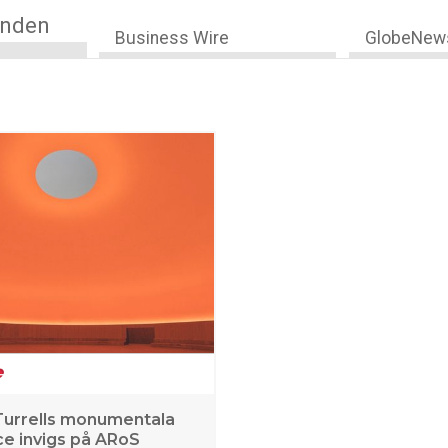
anden
Business Wire
GlobeNew
urrells monumentala
e invigs på ARoS