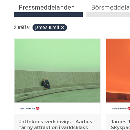
Pressmeddelanden
Börsmeddel
2
träffar
james turell
Jättekonstverk invigs – Aarhus
James T
får ny attraktion i världsklass
Skyspac