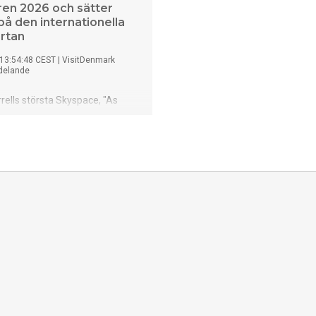
n 2026 och sätter
på den internationella
rtan
 13:54:48 CEST
|
VisitDenmark
delande
ells största Skyspace, "As
w – The Dome," invigs på ARoS
nstmuseum den 19 juni 2026.
umentala ljuskonstverk
kulmen av museets
projekt "The Next Level," och
rhus position som en
opol med internationella
.