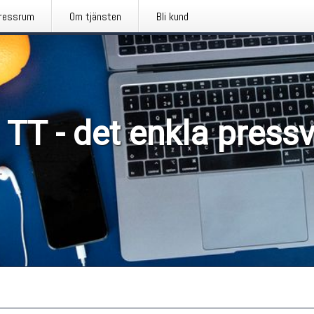
ressrum
Om tjänsten
Bli kund
 TT - det enkla press