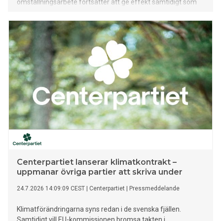
omställningsarbete fortsätter att ge effekt samtidigt som
orderingången för helelektriska modeller utvecklas starkt.
Centerpartiet lanserar klimatkontrakt –
uppmanar övriga partier att skriva under
24.7.2026 14:09:09 CEST
|
Centerpartiet
|
Pressmeddelande
Klimatförändringarna syns redan i de svenska fjällen.
Samtidigt vill EU-kommissionen bromsa takten i