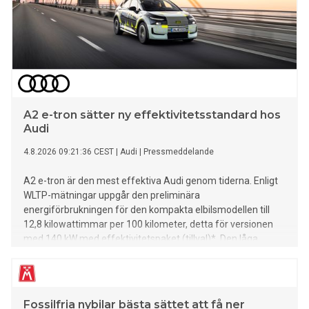
A2 e-tron sätter ny effektivitetsstandard hos
Audi
4.8.2026 09:21:36 CEST
|
Audi
|
Pressmeddelande
A2 e-tron är den mest effektiva Audi genom tiderna. Enligt
WLTP-mätningar uppgår den preliminära
energiförbrukningen för den kompakta elbilsmodellen till
12,8 kilowattimmar per 100 kilometer, detta för versionen
med 140 kW med effektivitetspaket (tillval)*. Den låga
förbrukningen möjliggörs av vidareutvecklad drivteknik,
avancerad aerodynamik och ett batteri optimerat för
vardagsbruk.
Fossilfria nybilar bästa sättet att få ner