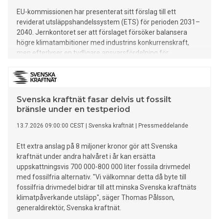
EU-kommissionen har presenterat sitt förslag till ett
reviderat utsläppshandelssystem (ETS) för perioden 2031–
2040. Jernkontoret ser att förslaget försöker balansera
högre klimatambitioner med industrins konkurrenskraft,
men efterlyser en tydligare ansvarsfördelning för
utsläppsminskningarna och bättre villkor för exportindustrin.
Svenska kraftnät fasar delvis ut fossilt
bränsle under en testperiod
13.7.2026 09:00:00 CEST
|
Svenska kraftnät
|
Pressmeddelande
Ett extra anslag på 8 miljoner kronor gör att Svenska
kraftnät under andra halvåret i år kan ersätta
uppskattningsvis 700 000-800 000 liter fossila drivmedel
med fossilfria alternativ. "Vi välkomnar detta då byte till
fossilfria drivmedel bidrar till att minska Svenska kraftnäts
klimatpåverkande utsläpp", säger Thomas Pålsson,
generaldirektör, Svenska kraftnät.