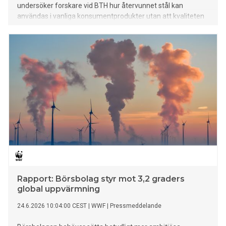
undersöker forskare vid BTH hur återvunnet stål kan
användas i vanliga konsumentprodukter utan att kvaliteten
försämras.
Rapport: Börsbolag styr mot 3,2 graders
global uppvärmning
24.6.2026 10:04:00 CEST
|
WWF
|
Pressmeddelande