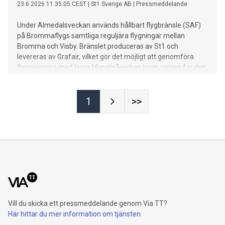
23.6.2026 11:35:05 CEST
|
St1 Sverige AB
|
Pressmeddelande
Under Almedalsveckan används hållbart flygbränsle (SAF)
på Brommaflygs samtliga reguljära flygningar mellan
Bromma och Visby. Bränslet produceras av St1 och
levereras av Grafair, vilket gör det möjligt att genomföra
flygningarna med lägre klimatpåverkan inom ramen för den
ordinarie trafiken.
1
>>
Vill du skicka ett pressmeddelande genom Via TT?
Här hittar du mer information om tjänsten