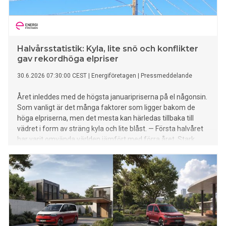
Halvårsstatistik: Kyla, lite snö och konflikter
gav rekordhöga elpriser
30.6.2026 07:30:00 CEST
|
Energiföretagen
|
Pressmeddelande
Året inleddes med de högsta januaripriserna på el någonsin.
Som vanligt är det många faktorer som ligger bakom de
höga elpriserna, men det mesta kan härledas tillbaka till
vädret i form av sträng kyla och lite blåst. — Första halvåret
har varit omvända världen jämfört med förra året. Stark
kyla, lite vind, dåligt med snö och krig har dragit upp
elpriserna säger Energiföretagen Sveriges
marknadsanalytiker Magnus Thorstensson.