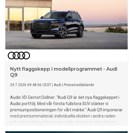
Nytt flaggskepp i modellprogrammet - Audi
Q9
29.7.2026 09:48:06 CEST
|
Audi
|
Pressmeddelande
Audis VD Gernot Döllner: "Audi Q9 är det nya flaggskeppet i
Audis portfölj. Med vår första fullstora SUV stärker vi
premiumpositioneringen för vårt märke." Audi Q9 imponerar
med premiummaterial, individuella elsäten i andra raden
och automatiska dörrar som understryker businessklass-
känslan. Den nya flaggskeppsmodellen står för teknisk