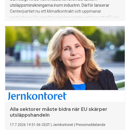
utsläppsminskningarna inom industrin. Därför lanserar
Centerpartiet nu ett klimatkontrakt och uppmanar
partiledarna för samtliga riksdagspartier att lova att stå upp
för en fortsatt ambitiös europeisk utsläppshandel efter
valet.
Alla sektorer måste bidra när EU skärper
utsläppshandeln
17.7.2026 19:51:06 CEST
|
Jernkontoret
|
Pressmeddelande