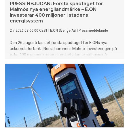
PRESSINBJUDAN: Första spadtaget för
Malmös nya energilandmärke – E.ON
investerar 400 miljoner i stadens
energisystem
2.7.2026 08:00:00 CEST
|
E.ON Sverige AB
|
Pressmeddelande
Den 26 augusti tas det första spadtaget för E.ONs nya
ackumulatortank i Norra hamnen i Malmö. Investeringen på
cirka 400 miljoner kronor är en betydande satsning på
fjärrvärme i Malmö och ska stärka stadens
energiförsörjning, minska utsläppen och bidra till ökad
beredskap.