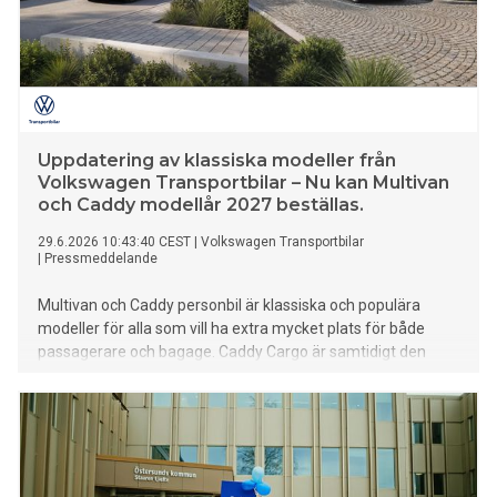
Uppdatering av klassiska modeller från
Volkswagen Transportbilar – Nu kan Multivan
och Caddy modellår 2027 beställas.
29.6.2026 10:43:40 CEST
|
Volkswagen Transportbilar
|
Pressmeddelande
Multivan och Caddy personbil är klassiska och populära
modeller för alla som vill ha extra mycket plats för både
passagerare och bagage. Caddy Cargo är samtidigt den
bäst säljande lätta lastbilen i Sverige under mer än 10 år nu.
Nu får dessa modeller en större uppdatering som innefattar
allt från exteriör design till ny instrumentering. Både
Multivan, Caddy och Caddy Cargo kommer med en femårig
nybilsgaranti. Försäljningen av modellår 2027, som börjar
byggas i augusti, är redan igång.