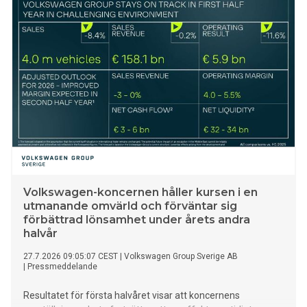
excellens: med omfattande förarassistans, Audis största
panoramatak och världsnyheten med välvda digitala OLED-
bakljus Audis största SUV hittills har tilldelats siffran 9 och
utökar märkets modellprogram strategiskt mot det övre
segmentet. Nya Audi Q9 kombinerar rymd, suveräna
köregenskaper och tekniska världsnyheter. Till
höjdpunkterna hör tredje generationens välvda digitala
OLED-bakljus, individuella elektriska säten i andra raden,
automatiska dörrar, adaptiv förarassistent plus med
handsfree-körning samt det största panoramataket1 hittills
i en Audi. Sofistikerad fjädring och quattro-fyrhjulsdrift,
tillsammans med effektiva drivlinor, garanterar pres
Volkswagen-koncernen håller kursen i en
utmanande omvärld och förväntar sig
förbättrad lönsamhet under årets andra
halvår
27.7.2026 09:05:07 CEST
|
Volkswagen Group Sverige AB
|
Pressmeddelande
Resultatet för första halvåret visar att koncernens