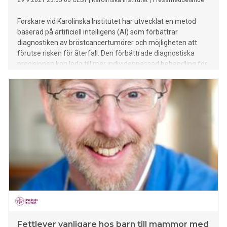
29.9.2021 23:05:00 CEST
|
Karolinska Institutet
|
Pressmeddelande
Forskare vid Karolinska Institutet har utvecklat en metod
baserad på artificiell intelligens (AI) som förbättrar
diagnostiken av bröstcancertumörer och möjligheten att
förutse risken för återfall. Den förbättrade diagnostiska
precisionen kan leda till mer individanpassad behandling för
den stora grupp bröstcancerpatienter som har
mellanrisktumörer. Resultaten publiceras i tidskriften Annals
of Oncology.
Fettlever vanligare hos barn till mammor med