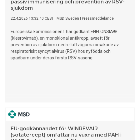
passiv immunisering och prevention av RSV-
sjukdom
22.4.2026 13:32:40 CEST
|
MSD Sweden
|
Pressmeddelande
Europeiska kommissionen1 har godkänt ENFLONSIA®
(klesrovimab), en monoklonal antikropp, avsett för
prevention av sjukdom i nedre luftvägarna orsakade av
respiratoriskt syncytialvirus (RSV) hos nyfödda och
spädbarn under deras första RSV-säsong.
EU-godkännandet för WINREVAIR
(sotatercept) omfattar nu vuxna med PAH i