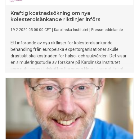
Kraftig kostnadsökning om nya
kolesterolsänkande riktlinjer införs
19.2.2020 05:00:00 CET
|
Karolinska Institutet
|
Pressmeddelande
Ett införande av nya riktlinjer för kolesterolsänkande
behandling från europeiska expertorganisationer skulle
drastiskt öka kostnaden för hälso- och sjukvården. Det visar
en simuleringsstudie av forskare på Karolinska Institutet
som publiceras i tidskriften European Heart Journal. Enligt
forskarna understryker resultatet behovet av att genomföra
en kostnadseffektivitetsanalys av riktlinjernas innebörd,
givet hur mycket den föreslagna behandlingen för
högriskpatienter i dagsläget kostar.