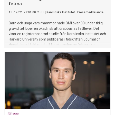
fetma
18.7.2021 22:01:00 CEST
|
Karolinska Institutet
|
Pressmeddelande
Barn och unga vars mammor hade BMI över 30 under tidig
graviditet löper en ökad risk att drabbas av fettlever. Det
visar en registerbaserad studie från Karolinska Institutet och
Harvard University som publiceras i tidskriften Journal of
Hepatology. I takt med att förekomsten av fetma ökar
riskerar allt fler unga att utveckla fettlever, menar forskarna.