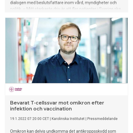
dialogen med beslutsfattare inom vård, myndigheter och
politik. – Mitt starkaste driv är att fler patienter i Sverige ska
få tillgång till effektiva och säkra läkemedel i rätt tid. För att
det ska bli möjligt behöver vi ett system som bättre förstår
och tar till vara på värdet av medicinsk innovation. Life
science är inte bara en motor för vårdens utveckling – det är
också en nyckel till samhällsekonomisk styrka och långsiktig
hälsa i befolkningen, säger Peter Hovstadius. Peter
Hovstadius är läkare, specialist i klinisk farmakologi och
disputerad inom läkemedelsutveckling. Han har varit
verksam som medicinsk chef i över två decennier, bland
annat inom Roche, MSD och Novartis. Han har därmed byggt
upp ett omfattande nätverk inom både hälso- och
sjukvården, läkemedelsbranschen och akademin. Parallellt
med sit
Bevarat T-cellssvar mot omikron efter
infektion och vaccination
19.1.2022 07:20:00 CET
|
Karolinska Institutet
|
Pressmeddelande
Omikron kan delvis undkomma det antikroppsskydd som