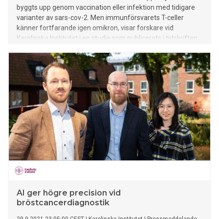
byggts upp genom vaccination eller infektion med tidigare
varianter av sars-cov-2. Men immunförsvarets T-celler
känner fortfarande igen omikron, visar forskare vid
Karolinska Institutet i en studie som publicerats i tidskriften
Nature Medicine.
AI ger högre precision vid
bröstcancerdiagnostik