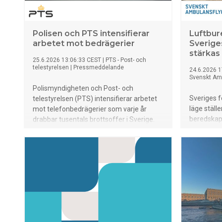
Polisen och PTS intensifierar
Luftbure
arbetet mot bedrägerier
Sverige
stärkas
25.6.2026 13:06:33 CEST
|
PTS - Post- och
telestyrelsen
|
Pressmeddelande
24.6.2026 1
Svenskt Am
Polismyndigheten och Post- och
Sveriges f
telestyrelsen (PTS) intensifierar arbetet
läge ställ
mot telefonbedrägerier som varje år
beredskap
drabbar tusentals brottsoffer i Sverige.
resursern
Målet är att minska antalet bedrägerier
ambulanshe
och öka tryggheten för telefonanvändare
snabbt ku
i hela landet.
och genomf
hela lande