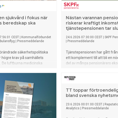
n sjukvård i fokus när
Nästan varannan pensio
s beredskap ska
riskerar kraftigt inkomst
tjänstepensionen tar sl
7:56:01 CEST
|
Kommunalförbundet
24.6.2026 07:30:00 CEST
|
SKPF Pen
bulansflyg
|
Pressmeddelande
|
Pressmeddelande
örändrade säkerhetspolitiska
Tjänstepensionen har gått från 
er högre krav på samhällets
ett komplement till att bli en n
. De luftburna medicinska
del av många pensionärers eko
a – ambulansflyg och
Samtidigt väljer nästan varann
likopter – är centrala för att
pensionär att ta ut sin tjänstep
nna leverera avancerad vård
högst tio år. I en jämförelse me
öra livsviktiga transporter i
grannländerna framgår att där 
TT toppar förtroendeli
t.
tjänstepensionen mot längre ut
bland svenska nyhetsm
Det visar en ny rapport från SP
Seniorerna och SKPF Pensionä
23.6.2026 00:01:00 CEST
|
Reputati
nu efterlyser en nationell disk
Analytics
|
Pressmeddelande
tjänstepensionens roll.