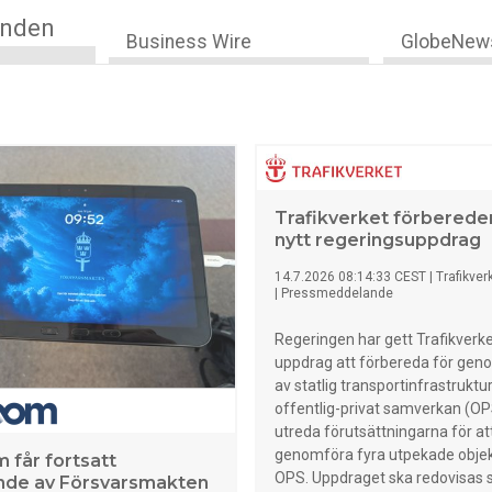
anden
Business Wire
GlobeNew
Trafikverket förberede
nytt regeringsuppdrag
14.7.2026 08:14:33 CEST
|
Trafikver
|
Pressmeddelande
Regeringen har gett Trafikverke
uppdrag att förbereda för ge
av statlig transportinfrastrukt
offentlig-privat samverkan (OP
utreda förutsättningarna för at
genomföra fyra utpekade obje
 får fortsatt
OPS. Uppdraget ska redovisas 
nde av Försvarsmakten