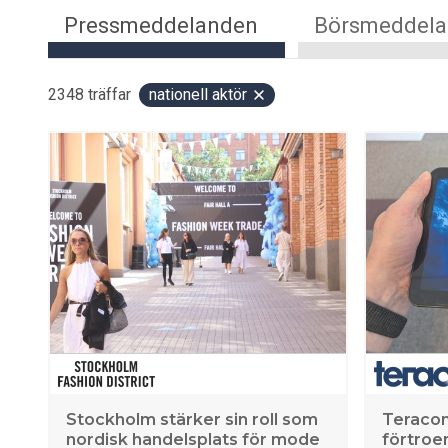
Pressmeddelanden
Börsmeddel
2348
träffar
nationell aktör
Stockholm stärker sin roll som
Teracom
nordisk handelsplats för mode
förtroe