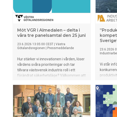
Möt VGR i Almedalen – delta i
”Produkt
våra tre panelsamtal den 25 juni
kompete
Sverige
23.6.2026 13:05:00 CEST
|
Västra
Götalandsregionen
|
Pressmeddelande
23.6.2026 0
Industriarb
Hur stärker vi innovationen i vården, löser
Vi står in
vårdens svåra prioriteringar och tar
konkurren
tillvara västsvensk industris roll i ett
produktivi
förändrat säkerhetsläge? Välkommen att
kompetens
delta när VGR samlar ledande aktörer till
hämmar in
tre panelsamtal i Almedalen om dessa
Industriar
viktiga frågor.
reformer 