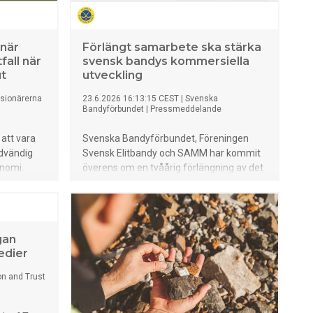
när
Förlängt samarbete ska stärka
fall när
svensk bandys kommersiella
ut
utveckling
sionärerna
23.6.2026 16:13:15 CEST
|
Svenska
Bandyförbundet
|
Pressmeddelande
att vara
Svenska Bandyförbundet, Föreningen
ödvändig
Svensk Elitbandy och SAMM har kommit
nomi.
överens om en tvåårig förlängning av det
an
strategiska samarbetet kring svensk
ension på
bandys kommersiella utveckling. Det nya
d
avtalet gäller från och med maj 2026.
styrs
gan
tagstider.
edier
F
rerna, som
on and Trust
ussion om