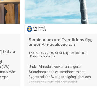
sulfid och arsenik.
Seminarium om Framtidens flyg
under Almedalsveckan
A)
|
Nyheter
17.6.2026 09:00:00 CEST
|
Sigtuna kommun
|
Pressmeddelande
l.
Under Almedalsveckan arrangerar
 (IVA)
Arlandaregionen ett seminarium om
tiden från
flygets roll för Sveriges tillgänglighet och
erger.
konkurrenskraft. Vid seminariet
diskuterar centrala aktörer hur vi kan
säkerställa ett tillgängligt Arlanda och ett
starkt inrikesflyg, samtidigt som vi bidrar
till flygets omställning.