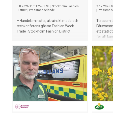
5.8.2026 11:51:24 CEST
|
Stockholm Fashion
27.7.2026 0
District
|
Pressmeddelande
|
Pressmed
– Handelsminister, ukrainskt mode och
Teracom t
techkonferens gästar Fashion Week
Försvarsma
Trade i Stockholm Fashion District
ett statlig
för att ku
informatio
som indus
och har av
underlever
eID, Elasti
att projekt
2028.