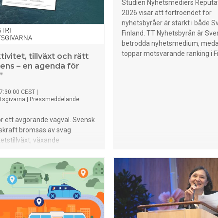
Studien Nyhetsmediers Reputa
2026 visar att förtroendet för
nyhetsbyråer är starkt i både S
Finland. TT Nyhetsbyrån är Sve
betrodda nyhetsmedium, med
toppar motsvarande ranking i F
ivitet, tillväxt och rätt
ns – en agenda för
”
7:30:00 CEST
|
etsgivarna
|
Pressmeddelande
för ett avgörande vägval. Svensk
skraft bromsas av svag
tetstillväxt, växande
brist och regelverk som
vesteringar.
betsgivarna föreslår härmed
som kan vända trenden.