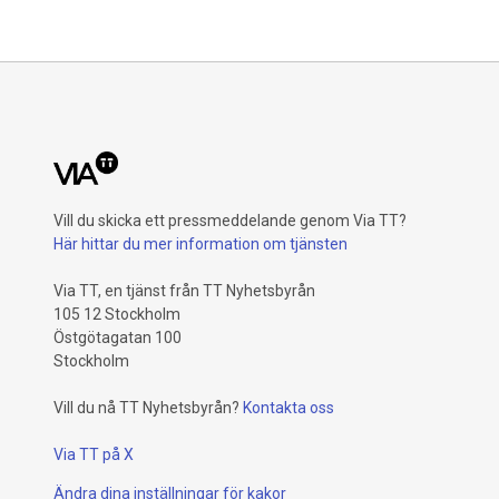
med totalt 31 insatser som ska bidra till
Sveriges ro
att fler barn och unga mår bra, klarar
skolan och får en trygg uppväxt.
Vill du skicka ett pressmeddelande genom Via TT?
Här hittar du mer information om tjänsten
Via TT, en tjänst från TT Nyhetsbyrån
105 12 Stockholm
Östgötagatan 100
Stockholm
Vill du nå TT Nyhetsbyrån?
Kontakta oss
Via TT på X
Ändra dina inställningar för kakor