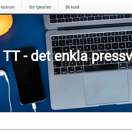
ressrum
Om tjänsten
Bli kund
 TT - det enkla press