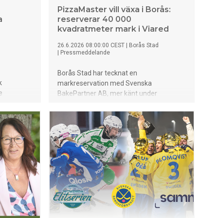
PizzaMaster vill växa i Borås:
a
reserverar 40 000
kvadratmeter mark i Viared
26.6.2026 08:00:00 CEST
|
Borås Stad
|
Pressmeddelande
Borås Stad har tecknat en
k
markreservation med Svenska
e
BakePartner AB, mer känt under
regeringen
varumärket PizzaMaster. Reservationen
snära
gäller en industritomt på cirka 40 000
ktiga
kvadratmeter i Boråstorpet i Viared.
ita Wolf,
 i Arla
ng (SLF),
spolitisk
tartikel på
n helhet