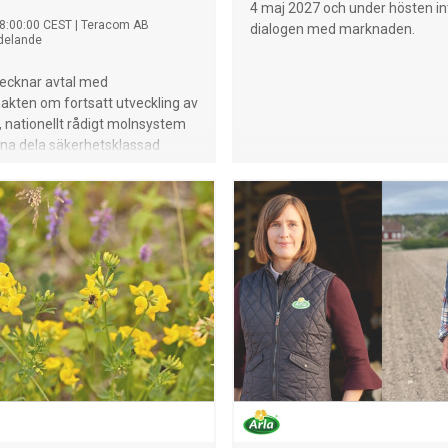
4 maj 2027 och under hösten in
8:00:00 CEST
|
Teracom AB
dialogen med marknaden.
delande
ecknar avtal med
kten om fortsatt utveckling av
t, nationellt rådigt molnsystem
nna dela säkerhetsklassad
n i realtid. Teracom fungerar
tripartner åt Försvarsmakten
tal med flertalet svenska
antörer - primärt evroc, Freja
sys, Aityr och T-unit. Avsikten är
et ska fortsätta till och med