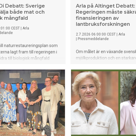
Di Debatt: Sverige
Arla på Altinget Debatt:
älja både mat och
Regeringen måste säkr
sk mångfald
finansieringen av
lantbruksforskningen
:01:00 CEST
|
Arla
delande
2.7.2026 06:00:00 CEST
|
Arla
|
Pressmeddelande
till naturrestaureringsplan som
Om målet är en växande svens
rna lagt fram till regeringen i
mjölkproduktion och en starkar
idra till biologisk mångfald
livsmedelsberedskap behöver 
t ytterligare försvaga det
säkerställa att den produktion
rdbruket i ett läge där
lantbruksforskningen får långsi
sproduktionen måste stärkas,
förutsättningar. Det skriver Mar
la, Lantmännen,
mjölkbonde och styrelseledamot
sföretagen och LRF på Dagens
och Stiftelsen Lantbruksforskni
debattsida. Artikeln kan även
samt Helena Markstedt, samhäll
 helhet nedan.
chef på Arla Sverige, i en debat
Altinget. Läs debattartikeln i si
nedan.