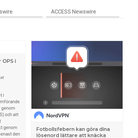
swire
ACCESS Newswire
r OPS i
ket
t i
nomförande
ur genom
S) och att
t
kt genom
Fotbollsfebern kan göra dina
senast den
lösenord lättare att knäcka