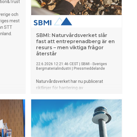
tion&Trust
verige och
riges mest
an STT
inland.
SBMI: Naturvårdsverket slår
fast att entreprenadberg är en
resurs – men viktiga frågor
återstår
22.6.2026 12:21:46 CEST
|
SBMI - Sveriges
Bergmaterialindustri
|
Pressmeddelande
Naturvårdsverket har nu publicerat
riktlinjer för hantering av
entreprenadberg inom bygg- och
anläggningsprojekt. Riktlinjerna är
resultatet av ett regeringsuppdrag som
syftar till att skapa bättre förutsättningar
för en cirkulär och resurseffektiv
hantering av entreprenadberg med
naturligt förhöjda halter av bland annat