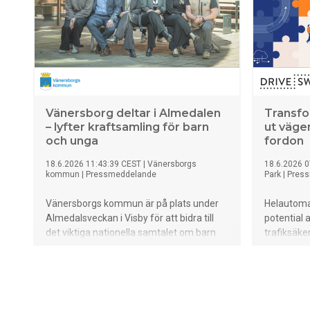
Vänersborg deltar i Almedalen
Transfo
– lyfter kraftsamling för barn
ut väge
och unga
fordon
18.6.2026 11:43:39 CEST
|
Vänersborgs
18.6.2026 0
kommun
|
Pressmeddelande
Park
|
Pres
Vänersborgs kommun är på plats under
Helautoma
Almedalsveckan i Visby för att bidra till
potential 
det viktiga nationella samtalet om barn
trafiksäker
och ungas livsvillkor. Under seminariet
hållbarhet
lyfter Vänersborgs kommun sin unika
nytta kräv
kraftsamling för barn och unga.
Under Alm
Satsningen omfattar ett brett samarbete
Sweden oc
mellan kommunen och externa aktörer,
transforma