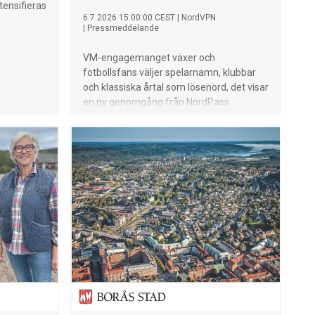
tensifieras
6.7.2026 15:00:00 CEST
|
NordVPN
|
Pressmeddelande
VM-engagemanget växer och
fotbollsfans väljer spelarnamn, klubbar
och klassiska årtal som lösenord, det visar
en ny genomgång från NordPass.
NordVPN varnar nu för att passionen för
fotboll kan göra användare mer sårbara
för cyberattacker.