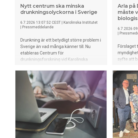
Nytt centrum ska minska
Arla på 
drunkningsolyckorna i Sverige
måste v
biologi
6.7.2026 13:07:52 CEST
|
Karolinska Institutet
|
Pressmeddelande
6.7.2026 09
|
Pressmed
Drunkning är ett betydligt större problem i
Förslaget 
Sverige än vad många känner till. Nu
myndighete
etableras Centrum för
syfte att b
drunkningsforskning vid Karolinska
riskerar at
Institutet för att samla kunskap och bidra
svenska jo
till att färre människor skadas eller
livsmedel
omkommer i vattenolyckor.
skriver Ar
Livsmedel
industris 
läsas i sin