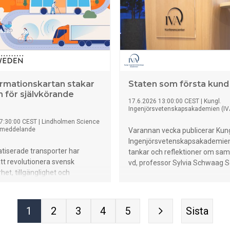
rmationskartan stakar
Staten som första kund
n för självkörande
17.6.2026 13:00:00 CEST
|
Kungl.
Ingenjörsvetenskapsakademien (IV
7:30:00 CEST
|
Lindholmen Science
smeddelande
Varannan vecka publicerar Kung
Ingenjörsvetenskapsakademien
tiserade transporter har
tankar och reflektioner om sam
att revolutionera svensk
vd, professor Sylvia Schwaag S
het, tillgänglighet och
. Men för att tekniken ska göra
s att samhället står rustat.
edalsveckan presenterar Drive
1
2
3
4
5
Sista
h Transportstyrelsen en
tionskarta för att säkra