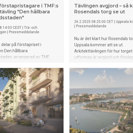
förstapristagare i TMF:s
Tävlingen avgjord – så
tävling "Den hållbara
Rosendals torg se ut
dsstaden"
26.2.2025 08:25:00 CET
|
Uppsala 
|
Pressmeddelande
8:14:03 CEST
|
Trä- och
agen
|
Pressmeddelande
Nu är det klart hur Rosendals tor
 delar på förstapriset i
Uppsala kommer att se ut.
en Den hållbara
Arkitekttävlingen för hur torget
staden, arrangerad av TMF.
utformas är avgjord och försla
 har engagerat över 100
Gläntan vann. Bakom bidraget 
inom arkitektur och
Planning och Bjerking AB med
ring runtom i landet och
underkonsult Lighting Design Co
ingen skedde i Näringslivets Hus
Tillsammans har de skapat ett 
seftermiddagen.
och levande torg med fokus på
fyllt av aktiviteter och byggt 
återanvänt material.