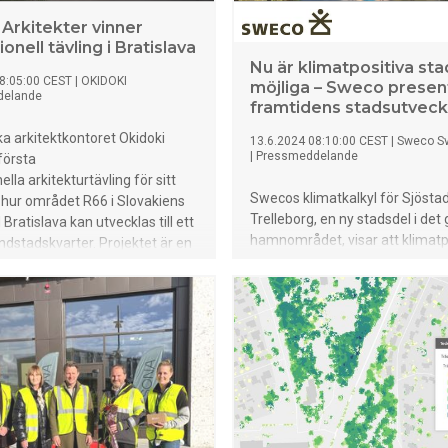
 Arkitekter vinner
ionell tävling i Bratislava
Nu är klimatpositiva st
8:05:00 CEST
|
OKIDOKI
möjliga – Sweco presen
delande
framtidens stadsutveck
a arkitektkontoret Okidoki
13.6.2024 08:10:00 CEST
|
Sweco Sv
|
Pressmeddelande
första
ella arkitekturtävling för sitt
Swecos klimatkalkyl för Sjöstad
 hur området R66 i Slovakiens
Trelleborg, en ny stadsdel i det
Bratislava kan utvecklas till ett
hamnområdet, visar att klimatp
ndstadskvarter. Projektet är en
stadsdelar är möjliga. Kalkylen 
tadsutvecklaren Corwins större
byggnader och dess driftenergi
ndling med fokus på
markanvändning och mobilitet f
 – Den här vinsten visar att vi
undersöka hur nära klimatposit
r med europeiska storkontor i
kan komma. Med fokus på kolsä
la arkitekturprojekt, säger
stadsmiljö, cykel- och samtran
nsson, VD för Okidoki.
förbättrade byggmetoder visar 
att det är möjligt att skapa klim
stadsdelar. – Mig veterligen är 