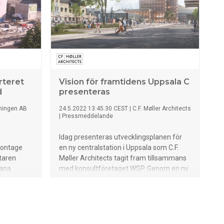
rteret
Vision för framtidens Uppsala C
d
presenteras
ningen AB
24.5.2022 13:45:30 CEST
|
C.F. Møller Architects
|
Pressmeddelande
Idag presenteras utvecklingsplanen för
montage
en ny centralstation i Uppsala som C.F.
taren
Møller Architects tagit fram tillsammans
bana
med konsultföretaget WSP. Genom en ny
påbörjar
utvecklingsplan för Uppsala C ska hjärtat i
bete med
staden bli en levande mötesplats, och
om
samtidigt en effektiv trafiknod. Planen
n i realtid
omfattar en ny tågstation, spårområdet
och stadskärnan i anslutning till