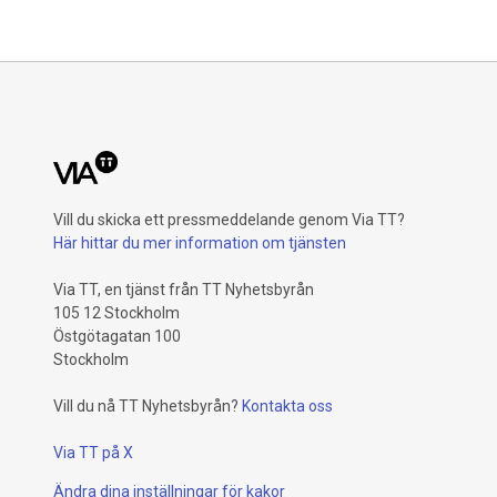
Genom att
fröodling,
fasadmate
fasadpanel
Chalmerso
att göra d
stadsrumme
ekosystemt
Vill du skicka ett pressmeddelande genom Via TT?
Här hittar du mer information om tjänsten
Via TT, en tjänst från TT Nyhetsbyrån
105 12 Stockholm
Östgötagatan 100
Stockholm
Vill du nå TT Nyhetsbyrån?
Kontakta oss
Via TT på X
Ändra dina inställningar för kakor