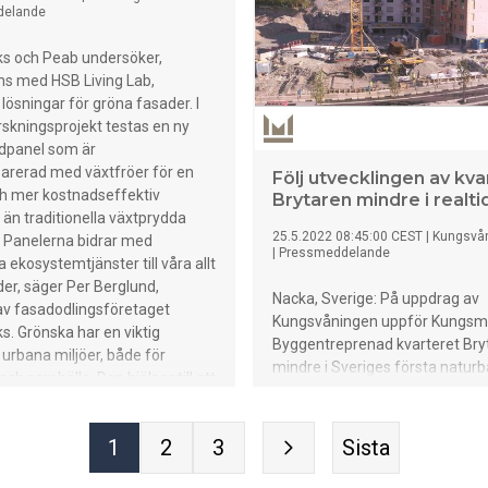
delande
s och Peab undersöker,
ns med HSB Living Lab,
 lösningar för gröna fasader. I
orskningsprojekt testas en ny
adpanel som är
arerad med växtfröer för en
Följ utvecklingen av kva
ch mer kostnadseffektiv
Brytaren mindre i realti
än traditionella växtprydda
25.5.2022 08:45:00 CEST
|
Kungsvå
— Panelerna bidrar med
|
Pressmeddelande
 ekosystemtjänster till våra allt
der, säger Per Berglund,
Nacka, Sverige: På uppdrag av
av fasadodlingsföretaget
Kungsvåningen uppför Kungs
. Grönska har en viktig
Byggentreprenad kvarteret Bry
 urbana miljöer, både för
mindre i Sveriges första natur
ch samhälle. Den hjälper till att
stadsdel – Centrala Nacka. Nu 
dioxid, samlar upp damm och
Kungsvåningen ett nytt samar
från luften. Samtidigt försvinner
finska tjänsten Enlapser Ltd s
1
2
3
Sista
önområden i takt med att våra
möjliggör att följa byggprocesse
tätas, effektiviseras och växer.
via en kamera.