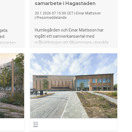
samarbete i Hagastaden
d
20.1.2026 07:15:00 CET
|
Einar Mattsson
|
Pressmeddelande
Humlegården och Einar Mattsson har
gata.
ingått ett samverkansavtal med
med
målsättningen att tillsammans utveckla
merparten
kvarteret Ribosomen i Hagastaden.
 Solna
s den 30
ugusti.