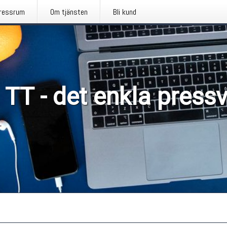
ressrum
Om tjänsten
Bli kund
 TT - det enkla press