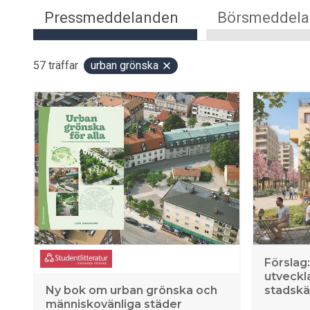
Pressmeddelanden
Börsmeddel
57
träffar
urban grönska
Förslag
utveckla
Ny bok om urban grönska och
stadskä
människovänliga städer