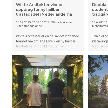
White Arkitekter vinner
Dubbla 
uppdrag för ny hållbar
student
trästadsdel i Nederländerna
trädgår
10.12.2025 07:30:00 CET
|
White Arkitekter
18.6.2025 1
|
Pressmeddelande
Möbelföret
White Arkitekter är en del av det vinnande
Två bidrag
teamet bakom The Erven, en ny hållbar
idétävling
trästadsdel i Hoofddorp utanför
trädgårds
Amsterdam. Projektet omfattar 519
Tävlingen
bostäder och är en central del av den nya
studenter 
stadsutvecklingen Lincolnpark. Med en
stadsplane
samtida tolkning av lokala traditioner
prisutdeln
kombinerar The Erven social hållbarhet,
på onsdag
biobaserade material och cirkulära
lösningar.