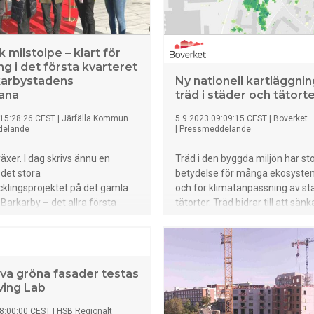
första i sitt slag där vi modeller
stadsdel, säger Gunilla Wembe,
arkitekt på Sweco Architects.
k milstolpe – klart för
ing i det första kvarteret
karbystadens
Ny nationell kartläggnin
ana
träd i städer och tätort
 15:28:26 CEST
|
Järfälla Kommun
5.9.2023 09:09:15 CEST
|
Boverket
delande
|
Pressmeddelande
äxer. I dag skrivs ännu en
Träd i den byggda miljön har st
 det stora
betydelse för många ekosyste
klingsprojektet på det gamla
och för klimatanpassning av st
i Barkarby – det allra första
tätorter. Träd bidrar till att sänk
vid Barkarbystadens
temperaturer varma dagar och 
tunnelbanestation står klart
om dagvatten. Boverket har dä
inflyttning.
tillsammans med Metria gjort e
kartläggning av trädtäckning i 
iva gröna fasader testas
tätorter som kan användas av
ving Lab
länsstyrelser, företag och mynd
8:00:00 CEST
|
HSB Regionalt