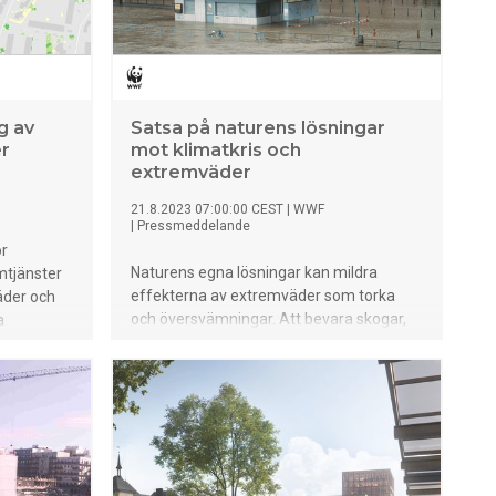
at en hel
 ansvarig
g av
Satsa på naturens lösningar
er
mot klimatkris och
extremväder
21.8.2023 07:00:00 CEST
|
WWF
|
Pressmeddelande
or
Naturens egna lösningar kan mildra
mtjänster
effekterna av extremväder som torka
äder och
och översvämningar. Att bevara skogar,
a
restaurera våtmarker och satsa på gröna
tar hand
städer kan spela en viktig roll. En rad
rför
positiva exempel är på gång både i
n nationell
Sverige och globalt, visar en kartläggning
städer och
från WWF.
 kommuner,
igheter.