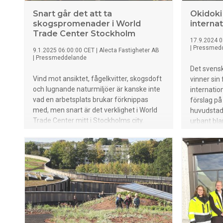
Snart går det att ta
Okidoki
skogspromenader i World
internat
Trade Center Stockholm
17.9.2024 0
|
Pressmed
9.1.2025 06:00:00 CET
|
Alecta Fastigheter AB
|
Pressmeddelande
Det svensk
Vind mot ansiktet, fågelkvitter, skogsdoft
vinner sin 
och lugnande naturmiljöer är kanske inte
internation
vad en arbetsplats brukar förknippas
förslag på
med, men snart är det verklighet i World
huvudstad 
Trade Center mitt i Stockholms city.
urbant bla
Fastighetsägaren Alecta Fastigheter har
del av bos
inlett ett samarbete med Nature Station
stadsomva
som erbjuder hälso-och mötesrum för
hållbarhet.
naturpromenader och walk´n talks, och
konkurrera
blir därigenom den första
kommersiel
fastighetsägaren i Sverige som erbjuder
Fredrik Ha
virtuella naturpromenader inomhus för
sina hyresgäster.