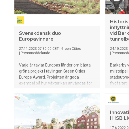
Historis
inflyttn
Svenskdansk duo
vid Bar
Europavinnare
tunnelb
27.11.2023 07:30:00 CET
|
Green Cities
24.10.2023
|
Pressmeddelande
|
Pressmed
Varje år tävlar Europas länder om bästa
Barkarby v
gröna projekt i tävlingen Green Cities
milstolpe i
Europe Award. Projekten är goda
stadsutvec
exempel på hur växter kan användas för
flygfältet 
att skapa hållbara miljöer med många
kvarteret 
värden. I år gick vinsten till projektet
kommande 
Basecamp Lyngby utanför Köpenhamn i
för första 
Danmark.
Innovat
i HSB Li
17.6.2022 0