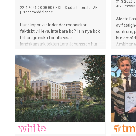
31.3.2026 0
AB
|
Pressm
22.4.2026 08:00:00 CEST
|
Studentlitteratur AB
|
Pressmeddelande
Alecta Fa
Hur skapar vi städer där människor
av fastigh
faktiskt vill leva, inte bara bo? I sin nya bok
centrum, p
Urban grönska för alla visar
hur område
landskapsarkitekten Lars Johansson hur
Ambitione
stadens gröna rum kan få en mer central
traditione
roll i samhällsplaneringen.
utåtrikta
stadskärna
omfattar m
bostäder, f
satsning p
bottenvåni
grönska, t
kopplingar
Råsunda.