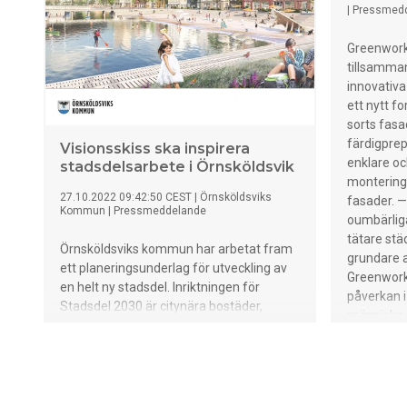
|
Pressmed
Greenwork
tillsamma
innovativa
ett nytt f
sorts fas
färdigprep
Visionsskiss ska inspirera
enklare o
stadsdelsarbete i Örnsköldsvik
montering 
27.10.2022 09:42:50 CEST
|
Örnsköldsviks
fasader. 
Kommun
|
Pressmeddelande
oumbärliga
tätare stä
Örnsköldsviks kommun har arbetat fram
grundare 
ett planeringsunderlag för utveckling av
Greenworks
en helt ny stadsdel. Inriktningen för
påverkan i
Stadsdel 2030 är citynära bostäder,
människa o
verksamheter och grönområden där
binda kol
närhet till havet och Höga Kustens rika
partiklar 
möjligheter till friluftsliv skapar en
viktiga gr
attraktiv livsmiljö.
städer för