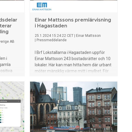
adsdelar
Einar Mattssons premiärvisning
terar
i Hagastaden
ling
25.1.2024 15:24:22 CET
|
Einar Mattsson
|
Pressmeddelande
erige AB
I Brf Lokstallarna i Hagastaden uppför
en i
Einar Mattsson 243 bostadsrätter och 10
 gamla
lokaler. Här kan man hitta hem där urbant
ositiva
möter mänsklig värme mitt i myllret. För
inkluderar
att kunderna ska få en bättre känsla för
,
design och produkten har vi i veckan
ör att
öppnat upp visningslokalen på
ivitet man
Hagaesplanaden 66. De nya väldesignade
nkor i
bostadsrätterna omfattas såklart också
sport samt
av Einar Mattssons låne- och
kalkylen
räntekostnadsgaranti.
atpositiva
det den