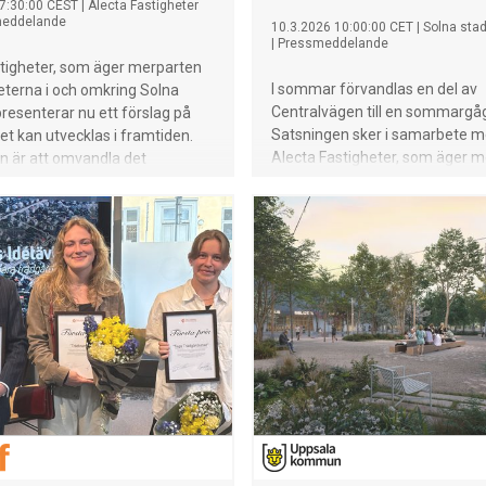
7:30:00 CEST
|
Alecta Fastigheter
eddelande
10.3.2026 10:00:00 CET
|
Solna sta
|
Pressmeddelande
stigheter, som äger merparten
I sommar förvandlas en del av
eterna i och omkring Solna
Centralvägen till en sommargå
resenterar nu ett förslag på
Satsningen sker i samarbete 
t kan utvecklas i framtiden.
Alecta Fastigheter, som äger 
n är att omvandla det
av fastigheterna i och omkring
lla köpcentrumet till en mer
centrum. Sommargågatan invig
d, sammanhållen och levande
maj och pågår fram till den 30 a
. Utvecklingsförslaget
inst en fördubbling av antalet
ler arbetsplatser, fortsatt
å handel, fler aktiva
ngar och ett starkt fokus på
orgbildningar och bättre
 till Skytteholm, Hagalund och