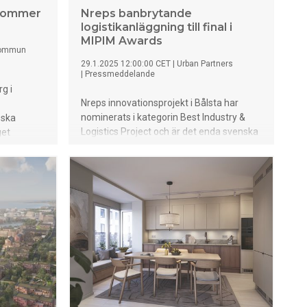
 kommer
Nreps banbrytande
logistikanläggning till final i
MIPIM Awards
kommun
29.1.2025 12:00:00 CET
|
Urban Partners
|
Pressmeddelande
g i
Nreps innovationsprojekt i Bålsta har
nominerats i kategorin Best Industry &
 ska
Logistics Project och är det enda svenska
get
projektet som tagit sig till final i årets
står Masu
upplaga av MIPIM Awards. Genom att
kombinera banbrytande design och
llective.
hållbarhet har projektet uppnått ett
trivsamt
rekordlågt koldioxidavtryck på 2,7
 grönska,
kgCO2/m²/år, samtidigt som det främjar
med mycket
medarbetares välbefinnande och
biologisk mångfald.