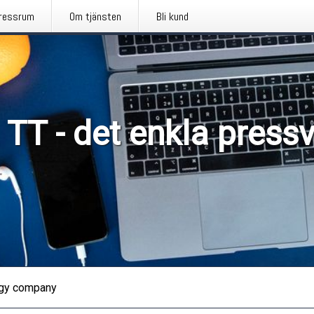
ressrum
Om tjänsten
Bli kund
 TT - det enkla press