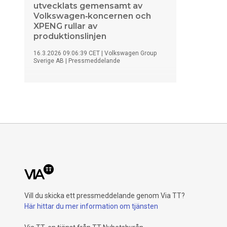
utvecklats gemensamt av
Volkswagen‑koncernen och
XPENG rullar av
produktionslinjen
16.3.2026 09:06:39 CET
|
Volkswagen Group
Sverige AB
|
Pressmeddelande
Den nya eldrivna SUV:en ID.UNYX 08 går
nu in i serieproduktion vid Volkswagen
Anhui i Hefei. Modellen är utvecklad
tillsammans med XPENG och markerar
starten på en omfattande satsning på
lokalt utvecklade elbilar för den kinesiska
marknaden.
Vill du skicka ett pressmeddelande genom Via TT?
Här hittar du mer information om tjänsten