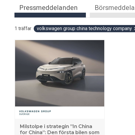
Pressmeddelanden
Börsmeddel
1
träffar
volkswagen group china technology company
Milstolpe i strategin ”In China
for China”: Den första bilen som