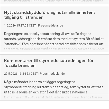
mandatperioden. Det gör Sverige mer sårbart när världen skakas
av stigande oljepriser och geopolitisk oro.
Nytt strandskyddsförslag hotar allmänhetens
tillgång till stränder
1.6.2026 15:37:02 CEST
|
Pressmeddelande
Regeringens strandskyddsutredning vill avskaffa dagens
strandskyddsregler och ersätta dem med ett system för så kallat
”strandlov”. Förslaget innebär ett paradigmskifte som riskerar att
försämra allmänhetens tillgång till stränder och försvaga skyddet
för strändernas känsliga naturmiljöer, varnar
Naturskyddsföreningen.
Kommentarer till styrmedelsutredningen för
fossila bränslen
27.5.2026 13:24:23 CEST
|
Pressmeddelande
Några månader innan valet lägger regeringens
styrmedelsutredning nu fram sina förslag, som syftar till att fasa
ut fossila bränslen och att nå det långsiktiga nationella
klimatmålet till 2045 samt de EU-åtaganden som Sverige har på
klimatområdet. Naturskyddsföreningen kommenterar.