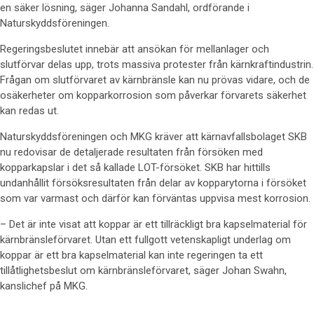
en säker lösning, säger Johanna Sandahl, ordförande i
Naturskyddsföreningen.
Regeringsbeslutet innebär att ansökan för mellanlager och
slutförvar delas upp, trots massiva protester från kärnkraftindustrin.
Frågan om slutförvaret av kärnbränsle kan nu prövas vidare, och de
osäkerheter om kopparkorrosion som påverkar förvarets säkerhet
kan redas ut.
Naturskyddsföreningen och MKG kräver att kärnavfallsbolaget SKB
nu redovisar de detaljerade resultaten från försöken med
kopparkapslar i det så kallade LOT-försöket. SKB har hittills
undanhållit försöksresultaten från delar av kopparytorna i försöket
som var varmast och därför kan förväntas uppvisa mest korrosion.
– Det är inte visat att koppar är ett tillräckligt bra kapselmaterial för
kärnbränsleförvaret. Utan ett fullgott vetenskapligt underlag om
koppar är ett bra kapselmaterial kan inte regeringen ta ett
tillåtlighetsbeslut om kärnbränsleförvaret, säger Johan Swahn,
kanslichef på MKG.