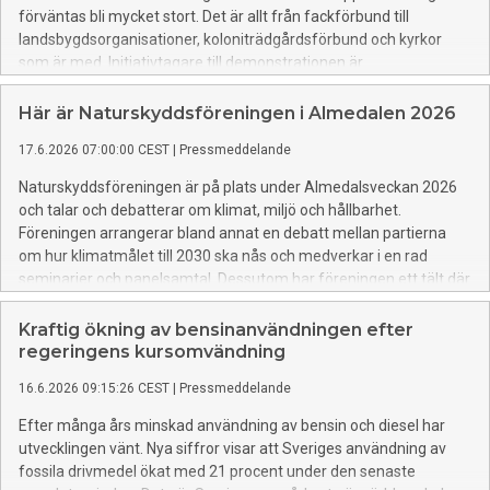
förväntas bli mycket stort. Det är allt från fackförbund till
landsbygdsorganisationer, koloniträdgårdsförbund och kyrkor
som är med. Initiativtagare till demonstrationen är
Naturskyddsföreningen tillsammans med Rebellmammorna,
Rebellpapporna och Researchers Desk.
Här är Naturskyddsföreningen i Almedalen 2026
17.6.2026 07:00:00 CEST
|
Pressmeddelande
Naturskyddsföreningen är på plats under Almedalsveckan 2026
och talar och debatterar om klimat, miljö och hållbarhet.
Föreningen arrangerar bland annat en debatt mellan partierna
om hur klimatmålet till 2030 ska nås och medverkar i en rad
seminarier och panelsamtal. Dessutom har föreningen ett tält där
det går att göra valkompassen för klimat och natur.
Kraftig ökning av bensinanvändningen efter
regeringens kursomvändning
16.6.2026 09:15:26 CEST
|
Pressmeddelande
Efter många års minskad användning av bensin och diesel har
utvecklingen vänt. Nya siffror visar att Sveriges användning av
fossila drivmedel ökat med 21 procent under den senaste