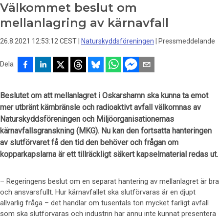
Välkommet beslut om
mellanlagring av kärnavfall
26.8.2021 12:53:12 CEST
|
Naturskyddsföreningen
|
Pressmeddelande
Dela
Beslutet om att mellanlagret i Oskarshamn ska kunna ta emot
mer utbränt kärnbränsle och radioaktivt avfall välkomnas av
Naturskyddsföreningen och Miljöorganisationernas
kärnavfallsgranskning (MKG). Nu kan den fortsatta hanteringen
av slutförvaret få den tid den behöver och frågan om
kopparkapslarna är ett tillräckligt säkert kapselmaterial redas ut.
– Regeringens beslut om en separat hantering av mellanlagret är bra
och ansvarsfullt. Hur kärnavfallet ska slutförvaras är en djupt
allvarlig fråga – det handlar om tusentals ton mycket farligt avfall
som ska slutförvaras och industrin har ännu inte kunnat presentera