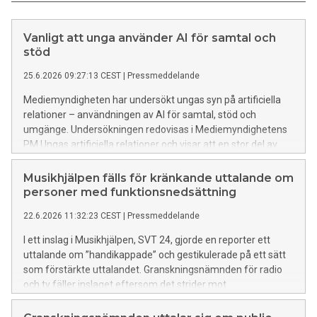
Vanligt att unga använder AI för samtal och
stöd
25.6.2026 09:27:13 CEST
|
Pressmeddelande
Mediemyndigheten har undersökt ungas syn på artificiella
relationer – användningen av AI för samtal, stöd och
umgänge. Undersökningen redovisas i Mediemyndighetens
PM Ungas artificiella relationer och visar att en stor del av
unga i Sverige använder AI som komplement till mänskliga
samtal.
Musikhjälpen fälls för kränkande uttalande om
personer med funktionsnedsättning
22.6.2026 11:32:23 CEST
|
Pressmeddelande
I ett inslag i Musikhjälpen, SVT 24, gjorde en reporter ett
uttalande om ”handikappade” och gestikulerade på ett sätt
som förstärkte uttalandet. Granskningsnämnden för radio
och tv fäller inslaget eftersom det strider mot
bestämmelsen om televisionens särskilda genomslagskraft.