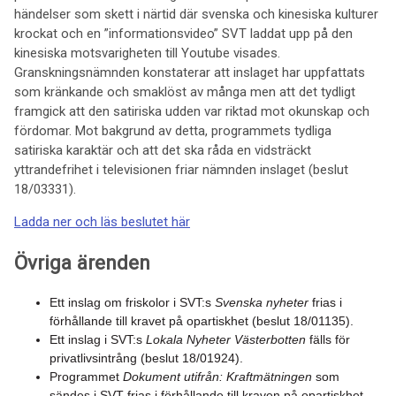
händelser som skett i närtid där svenska och kinesiska kulturer
krockat och en ”informationsvideo” SVT laddat upp på den
kinesiska motsvarigheten till Youtube visades.
Granskningsnämnden konstaterar att inslaget har uppfattats
som kränkande och smaklöst av många men att det tydligt
framgick att den satiriska udden var riktad mot okunskap och
fördomar. Mot bakgrund av detta, programmets tydliga
satiriska karaktär och att det ska råda en vidsträckt
yttrandefrihet i televisionen friar nämnden inslaget (beslut
18/03331).
Ladda ner och läs beslutet här
Övriga ärenden
Ett inslag om friskolor i SVT:s
Svenska nyheter
frias i
förhållande till kravet på opartiskhet (beslut 18/01135).
Ett inslag i SVT:s
Lokala Nyheter Västerbotten
fälls för
privatlivsintrång (beslut 18/01924).
Programmet
Dokument utifrån: Kraftmätningen
som
sändes i SVT frias i förhållande till kraven på opartiskhet