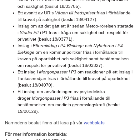
och saklighet (beslut 18/03785).
Ett avsnitt av UR:s
Vägen till fredspriset
frias i förhållande
till kravet på saklighet (beslut 18/04127).
Inslag om att det gått ett år sedan Metoo-rörelsen startade
i
Studio Ett
i P1 frias i fråga om saklighet och respekt för
privatlivet (beslut 18/03771).
Inslag i
Eftermiddag i P4 Blekinge
och
Nyheterna i P4
Blekinge
om en kommunpolitiker frias i förhållande till
kraven på opartiskhet och saklighet samt bestämmelsen
om respekt för privatlivet (beslut 18/03327).
Ett inslag i
Morgonpasset i P3
om reaktioner på ett inslag i
Tankesmedjan frias i förhållande till kravet på opartiskhet
(beslut 18/04070).
Ett inslag om användningen av psykedeliska
droger
Morgonpasset i P3
frias i förhållande till
bestämmelsen om mediets genomslagskraft (beslut
19/00129).
Nämndens beslut finns att läsa på vår
webbplats
.
För mer information kontakta;