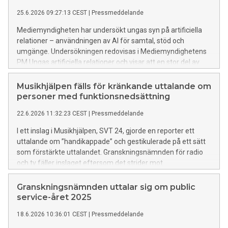
25.6.2026 09:27:13 CEST
|
Pressmeddelande
Mediemyndigheten har undersökt ungas syn på artificiella
relationer – användningen av AI för samtal, stöd och
umgänge. Undersökningen redovisas i Mediemyndighetens
PM Ungas artificiella relationer och visar att en stor del av
unga i Sverige använder AI som komplement till mänskliga
samtal.
Musikhjälpen fälls för kränkande uttalande om
personer med funktionsnedsättning
22.6.2026 11:32:23 CEST
|
Pressmeddelande
I ett inslag i Musikhjälpen, SVT 24, gjorde en reporter ett
uttalande om ”handikappade” och gestikulerade på ett sätt
som förstärkte uttalandet. Granskningsnämnden för radio
och tv fäller inslaget eftersom det strider mot
bestämmelsen om televisionens särskilda genomslagskraft.
Granskningsnämnden uttalar sig om public
service-året 2025
18.6.2026 10:36:01 CEST
|
Pressmeddelande