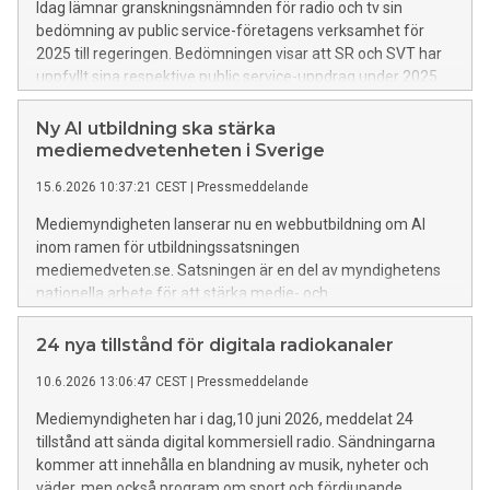
Idag lämnar granskningsnämnden för radio och tv sin
bedömning av public service-företagens verksamhet för
2025 till regeringen. Bedömningen visar att SR och SVT har
uppfyllt sina respektive public service-uppdrag under 2025.
SVT kritiseras dock fortsatt för bristande kvalitet i
textningen. UR har uppfyllt uppdraget utom i ett avseende
Ny AI utbildning ska stärka
som gäller utbildningsutbudet för högskolan.
mediemedvetenheten i Sverige
15.6.2026 10:37:21 CEST
|
Pressmeddelande
Mediemyndigheten lanserar nu en webbutbildning om AI
inom ramen för utbildningssatsningen
mediemedveten.se. Satsningen är en del av myndighetens
nationella arbete för att stärka medie- och
informationskunnigheten (MIK) i befolkningen.
24 nya tillstånd för digitala radiokanaler
10.6.2026 13:06:47 CEST
|
Pressmeddelande
Mediemyndigheten har i dag,10 juni 2026, meddelat 24
tillstånd att sända digital kommersiell radio. Sändningarna
kommer att innehålla en blandning av musik, nyheter och
väder, men också program om sport och fördjupande