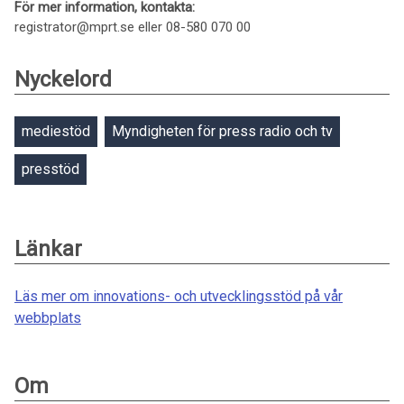
För mer information, kontakta:
registrator@mprt.se eller 08-580 070 00
Nyckelord
mediestöd
Myndigheten för press radio och tv
presstöd
Länkar
Läs mer om innovations- och utvecklingsstöd på vår
webbplats
Om