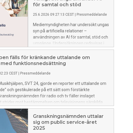
för samtal och stöd
25.6.2026 09:27:13 CEST
|
Pressmeddelande
Mediemyndigheten har undersökt ungas
syn på artificiella relationer –
användningen av AI för samtal, stöd och
umgänge. Undersökningen redovisas i
Mediemyndighetens PM Ungas
artificiella relationer och visar att en stor
pen fälls för kränkande uttalande om
del av unga i Sverige använder AI som
 med funktionsnedsättning
komplement till mänskliga samtal.
32:23 CEST
|
Pressmeddelande
i Musikhjälpen, SVT 24, gjorde en reporter ett uttalande om
e” och gestikulerade på ett sätt som förstärkte
Granskningsnämnden för radio och tv fäller inslaget
t strider mot bestämmelsen om televisionens särskilda
raft.
Granskningsnämnden uttalar
sig om public service-året
2025