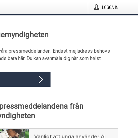
LOGGA IN
diemyndigheten
våra pressmeddelanden. Endast mejladress behövs
ds bara här. Du kan avanmäla dig när som helst.
 pressmeddelandena från
ndigheten
Vanligt att unga använder AI