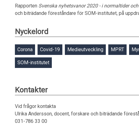
Rapporten
Svenska nyhetsvanor 2020 - i normaltider och 
och biträdande föreståndare för SOM-institutet, på uppdra
Nyckelord
Corona
Covid-19
Medieutveckling
MPRT
Myn
SOM-institutet
Kontakter
Vid frågor kontakta
Ulrika Andersson, docent, forskare och biträdande förest
031-786 33 00