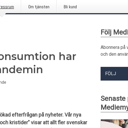
ressrum
Om tjänsten
Bli kund
Följ Me
Abonnera på 
onsumtion har
och den använ
pandemin
FÖLJ
nde
Senaste
Mediemy
ökad efterfrågan på nyheter. Vår nya
h kristider" visar att allt fler svenskar