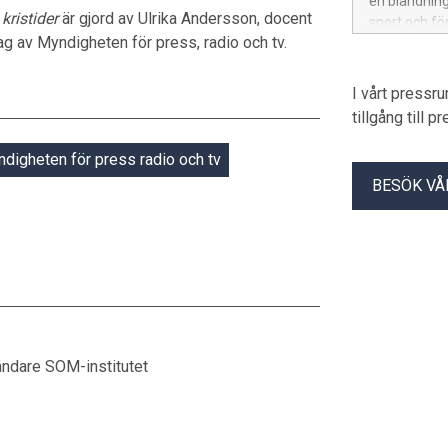
en blandnin
kristider
är gjord av Ulrika Andersson, docent
sport och fö
g av Myndigheten för press, radio och tv.
I vårt pressr
tillgång till 
digheten för press radio och tv
BESÖK VÅ
åndare SOM-institutet