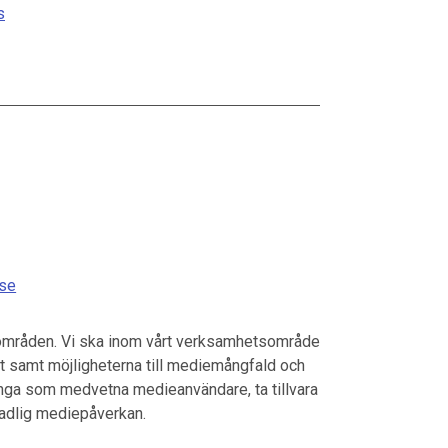
s
.se
områden. Vi ska inom vårt verksamhetsområde
et samt möjligheterna till mediemångfald och
h unga som medvetna medieanvändare, ta tillvara
kadlig mediepåverkan.