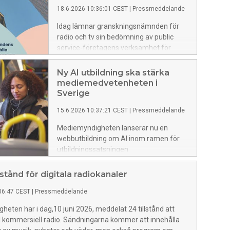
18.6.2026 10:36:01 CEST
|
Pressmeddelande
Idag lämnar granskningsnämnden för
radio och tv sin bedömning av public
service-företagens verksamhet för
2025 till regeringen. Bedömningen visar
att SR och SVT har uppfyllt sina
Ny AI utbildning ska stärka
respektive public service-uppdrag under
mediemedvetenheten i
2025. SVT kritiseras dock fortsatt för
Sverige
bristande kvalitet i textningen. UR har
15.6.2026 10:37:21 CEST
|
Pressmeddelande
uppfyllt uppdraget utom i ett avseende
som gäller utbildningsutbudet för
Mediemyndigheten lanserar nu en
högskolan.
webbutbildning om AI inom ramen för
utbildningssatsningen
mediemedveten.se. Satsningen är en
del av myndighetens nationella arbete
lstånd för digitala radiokanaler
för att stärka medie- och
06:47 CEST
|
Pressmeddelande
informationskunnigheten (MIK) i
befolkningen.
eten har i dag,10 juni 2026, meddelat 24 tillstånd att
l kommersiell radio. Sändningarna kommer att innehålla