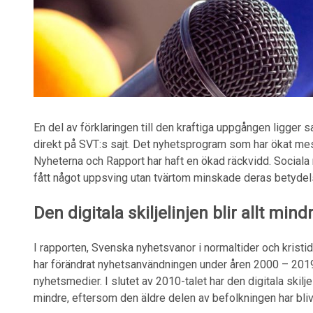
En del av förklaringen till den kraftiga uppgången ligger 
direkt på SVT:s sajt. Det nyhetsprogram som har ökat mes
Nyheterna och Rapport har haft en ökad räckvidd. Social
fått något uppsving utan tvärtom minskade deras betydels
Den digitala skiljelinjen blir allt mind
I rapporten, Svenska nyhetsvanor i normaltider och krist
har förändrat nyhetsanvändningen under åren 2000 – 2019 f
nyhetsmedier. I slutet av 2010-talet har den digitala skilje
mindre, eftersom den äldre delen av befolkningen har blivit