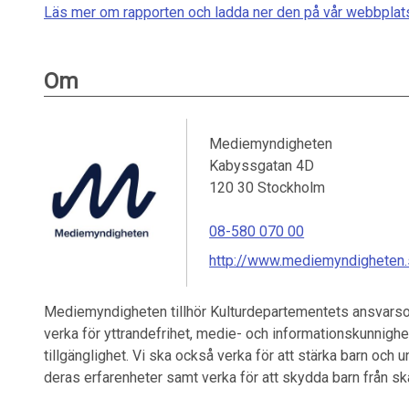
Läs mer om rapporten och ladda ner den på vår webbplat
Om
Mediemyndigheten
Kabyssgatan 4D
120 30
Stockholm
08-580 070 00
http://www.mediemyndigheten
Mediemyndigheten tillhör Kulturdepartementets ansvars
verka för yttrandefrihet, medie- och informationskunnigh
tillgänglighet. Vi ska också verka för att stärka barn oc
deras erfarenheter samt verka för att skydda barn från s