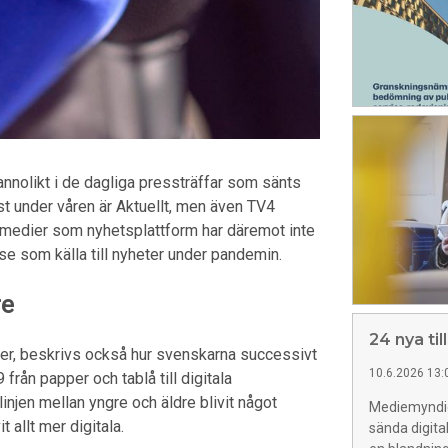
sannolikt i de dagliga pressträffar som sänts
t under våren är Aktuellt, men även TV4
a medier som nyhetsplattform har däremot inte
e som källa till nyheter under pandemin.
re
24 nya til
ider, beskrivs också hur svenskarna successivt
10.6.2026 13:
rån papper och tablå till digitala
linjen mellan yngre och äldre blivit något
Mediemyndigh
 allt mer digitala.
sända digita