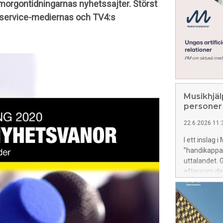
å morgontidningarnas nyhetssajter. Störst
 service-mediernas och TV4:s
Musikhjäl
personer
22.6.2026 11:
I ett inslag 
”handikappad
uttalandet. 
eftersom de
genomslagsk