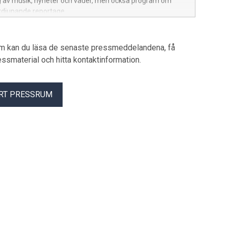
g av musik, nyheter och väder, men också program om
rdjupande reportage.
um kan du läsa de senaste pressmeddelandena, få
pressmaterial och hitta kontaktinformation.
RT PRESSRUM