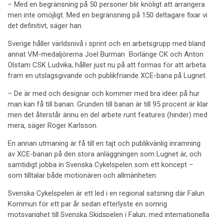
– Med en begränsning på 50 personer blir knöligt att arrangera
men inte omöjligt. Med en begränsning på 150 deltagare fixar vi
det definitivt, säger han.
Sverige håller världsnivå i sprint och en arbetsgrupp med bland
annat VM-medaljörerna Joel Burman Borlänge CK och Anton
Olstam CSK Ludvika, håller just nu på att formas för att arbeta
fram en utslagsgivande och publikfriande XCE-bana på Lugnet.
– De är med och designar och kommer med bra idéer på hur
man kan få till banan. Grunden till banan är till 95 procent är klar
men det återstår ännu en del arbete runt features (hinder) med
mera, säger Roger Karlsson.
En annan utmaning är få till en tajt och publikvänlig inramning
av XCE-banan på den stora anläggningen som Lugnet är, och
samtidigt jobba in Svenska Cykelspelen som ett koncept –
som tilltalar både motionären och allmänheten.
Svenska Cykelspelen är ett led i en regional satsning där Falun
Kommun för ett par år sedan efterlyste en somrig
motsvarighet till Svenska Skidspelen i Falun, med internationella