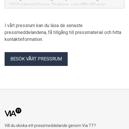
UCI Continental Series. Tävlingen, som hålls på banan
Gothenburg MTB Race i Skatås, fungerar även som det
officiella för-EM inför Mountainbike-EM (XCO/XCC) som
arrangeras i staden 2027.
I vårt pressrum kan du läsa de senaste
pressmeddelandena, få tillgång till pressmaterial och hitta
kontaktinformation.
BESÖK VÅRT PRESSRUM
Vill du skicka ett pressmeddelande genom Via TT?