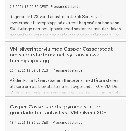
2.7.2026 17:56:30 CEST
|
Pressmeddelande
Regerande U23-världsmästaren Jakob Söderqvist
levererade ett tempolopp på extremt hög nivå när han vann
SM i Bälinge norr om Uppsala med nästan tre minuter. Jakob
genomförde ett nära nog perfekt tempolopp för dagen. Här
är hans egna tankar efter att ha snittat nära 54 kilometer i
timmen på vägen till sitt tredje raka SM-guld i tempo.
VM-silverintervju med Casper Casserstedt
om superstarterna och syrrans vassa
träningsupplägg
20.4.2026 19:59:31 CEST
|
Pressmeddelande
På den korta tvåvarvsbanan i Barcelona, med få bra ställen
att köra om på, blev starterna helt avgörande i XCE-VM. Det
rådde ingen tvekan om vem som var snabbast ut under hela
VM-finalpasset: Casper Casserstedt, som med sitt
startsnabba och taktiskt kloka upplägg körde hem VM-silver.
Casper Casserstedts grymma starter
Bakom framgången finns också ett fint familjesamarbete,
grundade för fantastiskt VM-silver i XCE
från alla starter han nötte med pappa som ung till att
18.4.2026 18:30:29 CEST
|
Pressmeddelande
systern Alva Casserstedt nu är hans tränare.