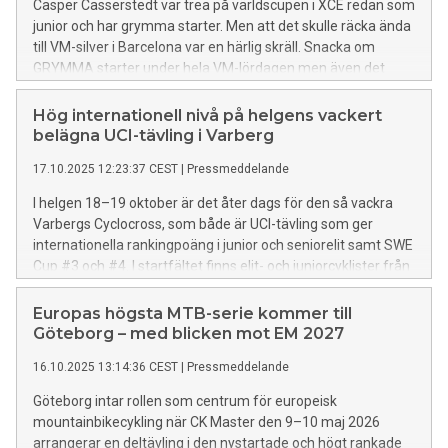
Casper Casserstedt var trea på världscupen i XCE redan som
junior och har grymma starter. Men att det skulle räcka ända
till VM-silver i Barcelona var en härlig skräll. Snacka om
GRYMMA starter under hela VM-lördagen men även det
taktiska och åkmässiga var på toppnivå när vi fick en svensk
medaljör på XCE-VM igen.
Hög internationell nivå på helgens vackert
belägna UCI-tävling i Varberg
17.10.2025 12:23:37 CEST
|
Pressmeddelande
I helgen 18–19 oktober är det åter dags för den så vackra
Varbergs Cyclocross, som både är UCI-tävling som ger
internationella rankingpoäng i junior och seniorelit samt SWE
Cup #3 och #4. I startfältet finns elit- och juniorcyklister från
de ledande cykelcrossnationerna Belgien, Nederländerna,
Storbritannien, Tyskland och Frankrike – varav flera är rejält
Europas högsta MTB-serie kommer till
formstarka så här tidigt på CX-säsongen. Därmed får våra
Göteborg – med blicken mot EM 2027
svenskar samt cyklister från övriga Norden och Baltikum
16.10.2025 13:14:36 CEST
|
Pressmeddelande
jättebra sparring.
Göteborg intar rollen som centrum för europeisk
mountainbikecykling när CK Master den 9–10 maj 2026
arrangerar en deltävling i den nystartade och högt rankade