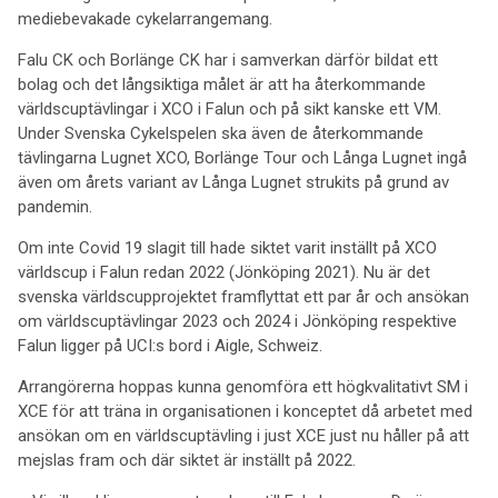
mediebevakade cykelarrangemang.
Falu CK och Borlänge CK har i samverkan därför bildat ett
bolag och det långsiktiga målet är att ha återkommande
världscuptävlingar i XCO i Falun och på sikt kanske ett VM.
Under Svenska Cykelspelen ska även de återkommande
tävlingarna Lugnet XCO, Borlänge Tour och Långa Lugnet ingå
även om årets variant av Långa Lugnet strukits på grund av
pandemin.
Om inte Covid 19 slagit till hade siktet varit inställt på XCO
världscup i Falun redan 2022 (Jönköping 2021). Nu är det
svenska världscupprojektet framflyttat ett par år och ansökan
om världscuptävlingar 2023 och 2024 i Jönköping respektive
Falun ligger på UCI:s bord i Aigle, Schweiz.
Arrangörerna hoppas kunna genomföra ett högkvalitativt SM i
XCE för att träna in organisationen i konceptet då arbetet med
ansökan om en världscuptävling i just XCE just nu håller på att
mejslas fram och där siktet är inställt på 2022.