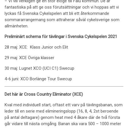
– Vi vill verkligen ge en stor eloge till Falu kommun. De är
fantastiska på att ge oss förutsättningar och vi hoppas att vi
lyckas få Svenska Cykelspelen att bli ett återkommande
sommararrangemang som attraherar såväl cykelsverige som
allmänheten.
Preliminärt schema för tävlingar i Svenska Cykelspelen 2021
28 maj: XCE: Klass Junior och Elit
29 maj: XCE Övriga klasser
30 maj: Lugnet XCO (UCI C1) Swecup
4-6 juni: XCO Borlänge Tour Swecup
Det här är Cross Country Eliminator (XCE)
Kval med individuell start, oftast ett varv på tävlingsbanan, som
leder till en serie med elimineringslopp (16, 8, 4, 2st beroende
på antal deltagare) genom heat med 4 åkare där de två första
går vidare till nästa omgång. Banan ska vara 500 – 1000 meter