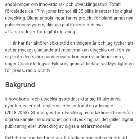
ansökningar om innovations- och utvecklingsstöd. Totalt
fördelades ca 17 miljoner kronor till 35 olika insatser för digital
utveckling. Bland ansökningar fanns projekt för bland annat nya
publiceringssystem, digitala plattformar och nya
affärsmodeller för digital utgivning.
– I år har fler aktörer sökt stöd än tidigare år och jag tycker att
det är mycket glädjande att medierna kan utveckla och förnya
sig trots den svåra pandemisituation som vi befinner oss i,
säger Charlotte Ingvar-Nilsson, generaldirektör vid Myndigheten
för press, radio och tv.
Bakgrund
Innovations- och utvecklingsstödet riktar sig till allmänna
nyhetsmedier och regleras i mediestödsförordningen
(2018:2053). Stödet ges för utveckling av redaktionellt innehåll i
digitala kanaler, innovationer och utveckling när det gäller digital
publicering eller utveckling av digitala affärsmodeller.
Syftet med mediestödet är att stärka demokratin genom att