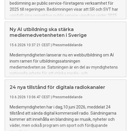
bedömning av public service-företagens verksamhet för
2025 till regeringen. Bedömningen visar att SR och SVT har
uppfyllt sina respektive public service-uppdrag under 2025.
SVT kritiseras dock fortsatt för bristande kvalitet i
textningen. UR har uppfyllt uppdraget utom i ett avseende
Ny AI utbildning ska stärka
som gäller utbildningsutbudet för högskolan.
mediemedvetenheten i Sverige
15.6.2026 10:37:21 CEST
|
Pressmeddelande
Mediemyndigheten lanserar nu en webbutbildning om AI
inom ramen för utbildningssatsningen
mediemedveten.se. Satsningen är en del av myndighetens
nationella arbete för att stärka medie- och
informationskunnigheten (MIK) i befolkningen.
24 nya tillstånd för digitala radiokanaler
10.6.2026 13:06:47 CEST
|
Pressmeddelande
Mediemyndigheten har i dag,10 juni 2026, meddelat 24
tillstånd att sända digital kommersiell radio. Sändningarna
kommer att innehålla en blandning av musik, nyheter och
väder, men också program om sport och fördjupande