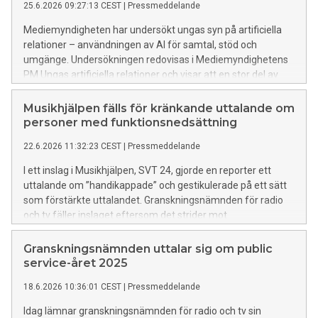
25.6.2026 09:27:13 CEST
|
Pressmeddelande
Mediemyndigheten har undersökt ungas syn på artificiella
relationer – användningen av AI för samtal, stöd och
umgänge. Undersökningen redovisas i Mediemyndighetens
PM Ungas artificiella relationer och visar att en stor del av
unga i Sverige använder AI som komplement till mänskliga
samtal.
Musikhjälpen fälls för kränkande uttalande om
personer med funktionsnedsättning
22.6.2026 11:32:23 CEST
|
Pressmeddelande
I ett inslag i Musikhjälpen, SVT 24, gjorde en reporter ett
uttalande om ”handikappade” och gestikulerade på ett sätt
som förstärkte uttalandet. Granskningsnämnden för radio
och tv fäller inslaget eftersom det strider mot
bestämmelsen om televisionens särskilda genomslagskraft.
Granskningsnämnden uttalar sig om public
service-året 2025
18.6.2026 10:36:01 CEST
|
Pressmeddelande
Idag lämnar granskningsnämnden för radio och tv sin