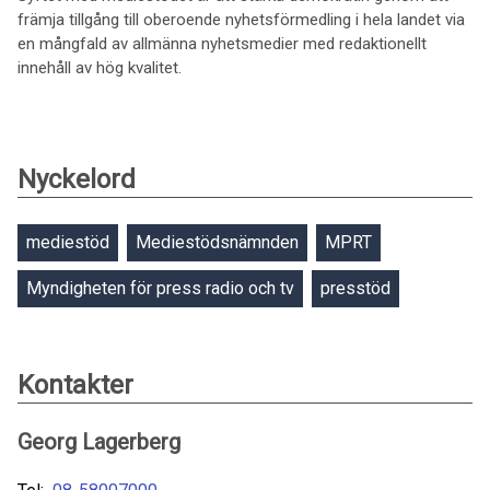
främja tillgång till oberoende nyhetsförmedling i hela landet via
en mångfald av allmänna nyhetsmedier med redaktionellt
innehåll av hög kvalitet.
Nyckelord
mediestöd
Mediestödsnämnden
MPRT
Myndigheten för press radio och tv
presstöd
Kontakter
Georg Lagerberg