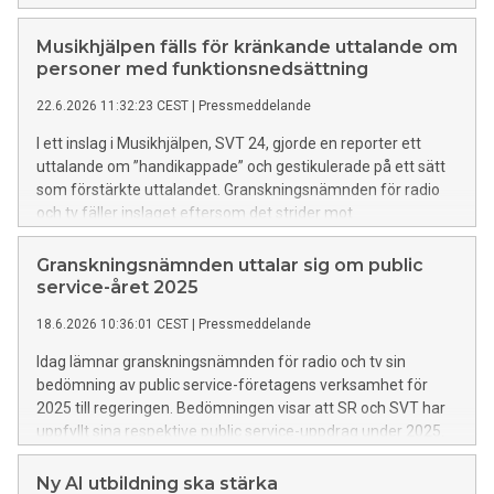
unga i Sverige använder AI som komplement till mänskliga
samtal.
Musikhjälpen fälls för kränkande uttalande om
personer med funktionsnedsättning
22.6.2026 11:32:23 CEST
|
Pressmeddelande
I ett inslag i Musikhjälpen, SVT 24, gjorde en reporter ett
uttalande om ”handikappade” och gestikulerade på ett sätt
som förstärkte uttalandet. Granskningsnämnden för radio
och tv fäller inslaget eftersom det strider mot
bestämmelsen om televisionens särskilda genomslagskraft.
Granskningsnämnden uttalar sig om public
service-året 2025
18.6.2026 10:36:01 CEST
|
Pressmeddelande
Idag lämnar granskningsnämnden för radio och tv sin
bedömning av public service-företagens verksamhet för
2025 till regeringen. Bedömningen visar att SR och SVT har
uppfyllt sina respektive public service-uppdrag under 2025.
SVT kritiseras dock fortsatt för bristande kvalitet i
textningen. UR har uppfyllt uppdraget utom i ett avseende
Ny AI utbildning ska stärka