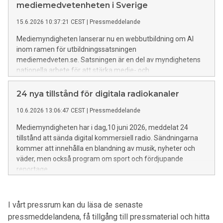
som gäller utbildningsutbudet för högskolan.
mediemedvetenheten i Sverige
15.6.2026 10:37:21 CEST
|
Pressmeddelande
Mediemyndigheten lanserar nu en webbutbildning om AI
inom ramen för utbildningssatsningen
mediemedveten.se. Satsningen är en del av myndighetens
nationella arbete för att stärka medie- och
informationskunnigheten (MIK) i befolkningen.
24 nya tillstånd för digitala radiokanaler
10.6.2026 13:06:47 CEST
|
Pressmeddelande
Mediemyndigheten har i dag,10 juni 2026, meddelat 24
tillstånd att sända digital kommersiell radio. Sändningarna
kommer att innehålla en blandning av musik, nyheter och
väder, men också program om sport och fördjupande
reportage.
I vårt pressrum kan du läsa de senaste
pressmeddelandena, få tillgång till pressmaterial och hitta