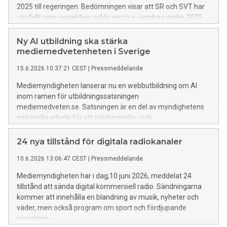
2025 till regeringen. Bedömningen visar att SR och SVT har
uppfyllt sina respektive public service-uppdrag under 2025.
SVT kritiseras dock fortsatt för bristande kvalitet i
textningen. UR har uppfyllt uppdraget utom i ett avseende
Ny AI utbildning ska stärka
som gäller utbildningsutbudet för högskolan.
mediemedvetenheten i Sverige
15.6.2026 10:37:21 CEST
|
Pressmeddelande
Mediemyndigheten lanserar nu en webbutbildning om AI
inom ramen för utbildningssatsningen
mediemedveten.se. Satsningen är en del av myndighetens
nationella arbete för att stärka medie- och
informationskunnigheten (MIK) i befolkningen.
24 nya tillstånd för digitala radiokanaler
10.6.2026 13:06:47 CEST
|
Pressmeddelande
Mediemyndigheten har i dag,10 juni 2026, meddelat 24
tillstånd att sända digital kommersiell radio. Sändningarna
kommer att innehålla en blandning av musik, nyheter och
väder, men också program om sport och fördjupande
reportage.