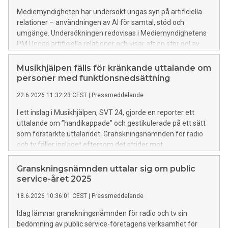
Mediemyndigheten har undersökt ungas syn på artificiella
relationer – användningen av AI för samtal, stöd och
umgänge. Undersökningen redovisas i Mediemyndighetens
PM Ungas artificiella relationer och visar att en stor del av
unga i Sverige använder AI som komplement till mänskliga
samtal.
Musikhjälpen fälls för kränkande uttalande om
personer med funktionsnedsättning
22.6.2026 11:32:23 CEST
|
Pressmeddelande
I ett inslag i Musikhjälpen, SVT 24, gjorde en reporter ett
uttalande om ”handikappade” och gestikulerade på ett sätt
som förstärkte uttalandet. Granskningsnämnden för radio
och tv fäller inslaget eftersom det strider mot
bestämmelsen om televisionens särskilda genomslagskraft.
Granskningsnämnden uttalar sig om public
service-året 2025
18.6.2026 10:36:01 CEST
|
Pressmeddelande
Idag lämnar granskningsnämnden för radio och tv sin
bedömning av public service-företagens verksamhet för