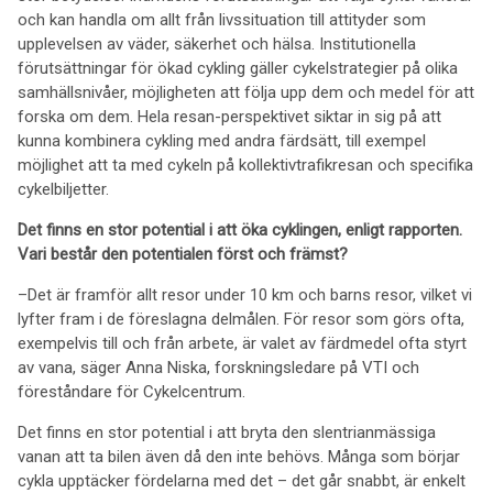
och kan handla om allt från livssituation till attityder som
upplevelsen av väder, säkerhet och hälsa. Institutionella
förutsättningar för ökad cykling gäller cykelstrategier på olika
samhällsnivåer, möjligheten att följa upp dem och medel för att
forska om dem. Hela resan-perspektivet siktar in sig på att
kunna kombinera cykling med andra färdsätt, till exempel
möjlighet att ta med cykeln på kollektivtrafikresan och specifika
cykelbiljetter.
Det finns en stor potential i att öka cyklingen, enligt rapporten.
Vari består den potentialen först och främst?
–Det är framför allt resor under 10 km och barns resor, vilket vi
lyfter fram i de föreslagna delmålen. För resor som görs ofta,
exempelvis till och från arbete, är valet av färdmedel ofta styrt
av vana, säger Anna Niska, forskningsledare på VTI och
föreståndare för Cykelcentrum.
Det finns en stor potential i att bryta den slentrianmässiga
vanan att ta bilen även då den inte behövs. Många som börjar
cykla upptäcker fördelarna med det – det går snabbt, är enkelt