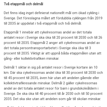
Två etappmål och delmål
Det finns idag inget definierat nationellt mål om ökad cykling i
Sverige. Det föreslagna målet att fördubbla cyklingen från 2019
till 2035 är uppdelat i två etappmål och två delmål.
Etappmål 1 innebär att cykelresornas andel av det totala
antalet resor i Sverige ska öka till 20 procent till 2030 och till 26
procent till 2035. Etappmål 2 anger att cykelresornas andel av
det totala persontransportarbetet i Sverige ska öka till 3
procent till 2035. Viktigt är att uppnå båda etappmålen utan att
gång- eller kollektivtrafiken minskar.
Delmål 1 siktar in sig på antalet resor i Sverige kortare än 10
km. Där ska cykelresornas andel öka till 30 procent till 2030 och
till 45 procent till 2035, även här utan att andelen gående eller
kollektivtrafikresande minskar. Delmål 2 gäller cykelresornas
andel av det totala antalet resor för barn i grundskoleåldern i
Sverige. De ska öka till 40 procent till år 2030 och till 50 procent
2035. Det ska ske utan att andelen som går till skolan minskar.