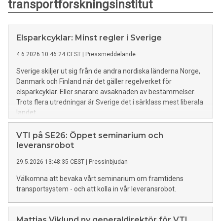
transportforskningsinstitut
Elsparkcyklar: Minst regler i Sverige
4.6.2026 10:46:24 CEST
|
Pressmeddelande
Sverige skiljer ut sig från de andra nordiska länderna Norge,
Danmark och Finland när det gäller regelverket för
elsparkcyklar. Eller snarare avsaknaden av bestämmelser.
Trots flera utredningar är Sverige det i särklass mest liberala
landet.
VTI på SE26: Öppet seminarium och
leveransrobot
29.5.2026 13:48:35 CEST
|
Pressinbjudan
Välkomna att bevaka vårt seminarium om framtidens
transportsystem - och att kolla in vår leveransrobot.
Mattias Viklund ny generaldirektör för VTI