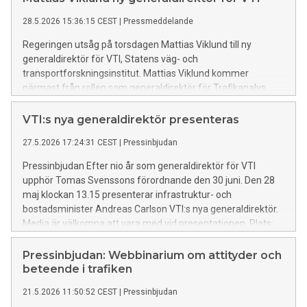
28.5.2026 15:36:15 CEST
|
Pressmeddelande
Regeringen utsåg på torsdagen Mattias Viklund till ny
generaldirektör för VTI, Statens väg- och
transportforskningsinstitut. Mattias Viklund kommer
närmast från rollen som generaldirektör för Trafikanalys.
VTI:s nya generaldirektör presenteras
27.5.2026 17:24:31 CEST
|
Pressinbjudan
Pressinbjudan Efter nio år som generaldirektör för VTI
upphör Tomas Svenssons förordnande den 30 juni. Den 28
maj klockan 13.15 presenterar infrastruktur- och
bostadsminister Andreas Carlson VTI:s nya generaldirektör.
Media är välkomna att vara med vid presentationen. Plats:
VTI, Olaus Magnus väg 35, Linköping För frågor vänligen
kontakta Eva Ankarberg, kommunikations- och
Pressinbjudan: Webbinarium om attityder och
marknadschef VTI, 070 377 82 43
beteende i trafiken
21.5.2026 11:50:52 CEST
|
Pressinbjudan