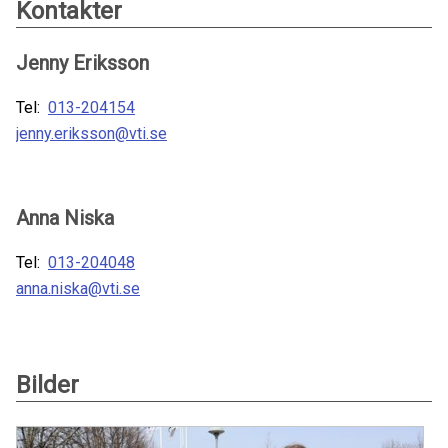
Kontakter
Jenny Eriksson
Tel:
013-204154
jenny.eriksson@vti.se
Anna Niska
Tel:
013-204048
anna.niska@vti.se
Bilder