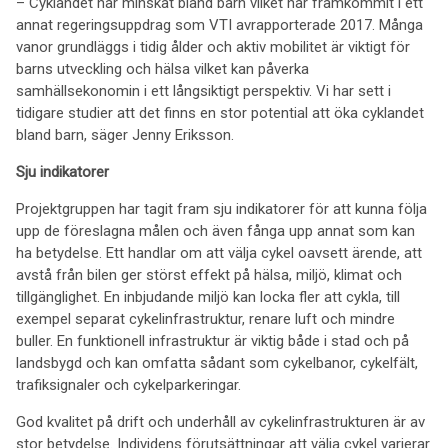
– Cyklandet har minskat bland barn vilket har framkommit i ett
annat regeringsuppdrag som VTI avrapporterade 2017. Många
vanor grundläggs i tidig ålder och aktiv mobilitet är viktigt för
barns utveckling och hälsa vilket kan påverka
samhällsekonomin i ett långsiktigt perspektiv. Vi har sett i
tidigare studier att det finns en stor potential att öka cyklandet
bland barn, säger Jenny Eriksson.
Sju indikatorer
Projektgruppen har tagit fram sju indikatorer för att kunna följa
upp de föreslagna målen och även fånga upp annat som kan
ha betydelse. Ett handlar om att välja cykel oavsett ärende, att
avstå från bilen ger störst effekt på hälsa, miljö, klimat och
tillgänglighet. En inbjudande miljö kan locka fler att cykla, till
exempel separat cykelinfrastruktur, renare luft och mindre
buller. En funktionell infrastruktur är viktig både i stad och på
landsbygd och kan omfatta sådant som cykelbanor, cykelfält,
trafiksignaler och cykelparkeringar.
God kvalitet på drift och underhåll av cykelinfrastrukturen är av
stor betydelse. Individens förutsättningar att välja cykel varierar