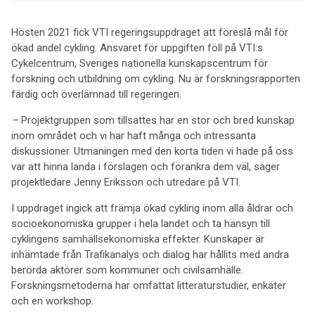
Hösten 2021 fick VTI regeringsuppdraget att föreslå mål för
ökad andel cykling. Ansvaret för uppgiften föll på VTI:s
Cykelcentrum, Sveriges nationella kunskapscentrum för
forskning och utbildning om cykling. Nu är forskningsrapporten
färdig och överlämnad till regeringen.
–
Projektgruppen som tillsattes har en stor och bred kunskap
inom området och vi har haft många och intressanta
diskussioner. Utmaningen med den korta tiden vi hade på oss
var att hinna landa i förslagen och förankra dem väl, säger
projektledare Jenny Eriksson och utredare på VTI.
I uppdraget ingick att främja ökad cykling inom alla åldrar och
socioekonomiska grupper i hela landet och ta hänsyn till
cyklingens samhällsekonomiska effekter. Kunskaper är
inhämtade från Trafikanalys och dialog har hållits med andra
berörda aktörer som kommuner och civilsamhälle.
Forskningsmetoderna har omfattat litteraturstudier, enkäter
och en workshop.