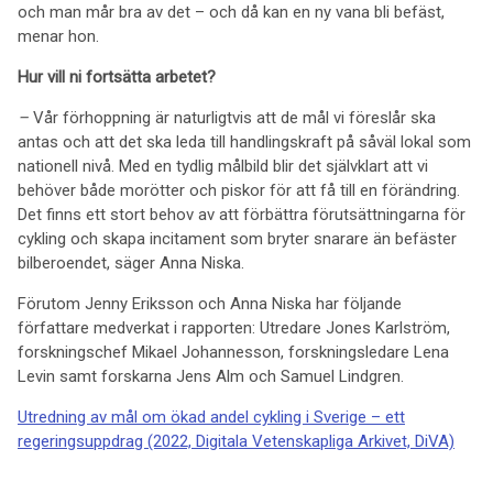
och man mår bra av det – och då kan en ny vana bli befäst,
menar hon.
Hur vill ni fortsätta arbetet?
–
Vår förhoppning är naturligtvis att de mål vi föreslår ska
antas och att det ska leda till handlingskraft på såväl lokal som
nationell nivå. Med en tydlig målbild blir det självklart att vi
behöver både morötter och piskor för att få till en förändring.
Det finns ett stort behov av att förbättra förutsättningarna för
cykling och skapa incitament som bryter snarare än befäster
bilberoendet, säger Anna Niska.
Förutom Jenny Eriksson och Anna Niska har följande
författare medverkat i rapporten: Utredare Jones Karlström,
forskningschef Mikael Johannesson, forskningsledare Lena
Levin samt forskarna Jens Alm och Samuel Lindgren.
Utredning av mål om ökad andel cykling i Sverige – ett
regeringsuppdrag (2022, Digitala Vetenskapliga Arkivet, DiVA)