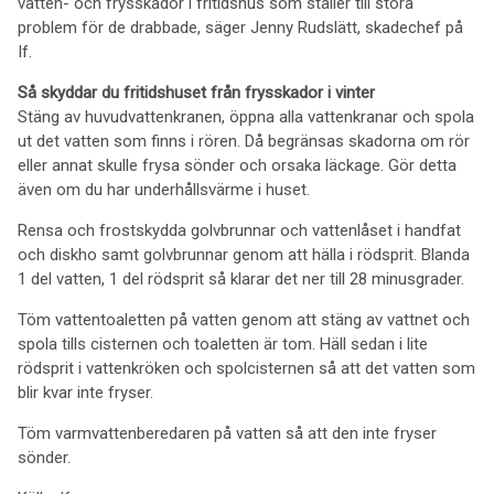
vatten- och frysskador i fritidshus som ställer till stora
problem för de drabbade, säger Jenny Rudslätt, skadechef på
If.
Så skyddar du fritidshuset från frysskador i vinter
Stäng av huvudvattenkranen, öppna alla vattenkranar och spola
ut det vatten som finns i rören. Då begränsas skadorna om rör
eller annat skulle frysa sönder och orsaka läckage. Gör detta
även om du har underhållsvärme i huset.
Rensa och frostskydda golvbrunnar och vattenlåset i handfat
och diskho samt golvbrunnar genom att hälla i rödsprit. Blanda
1 del vatten, 1 del rödsprit så klarar det ner till 28 minusgrader.
Töm vattentoaletten på vatten genom att stäng av vattnet och
spola tills cisternen och toaletten är tom. Häll sedan i lite
rödsprit i vattenkröken och spolcisternen så att det vatten som
blir kvar inte fryser.
Töm varmvattenberedaren på vatten så att den inte fryser
sönder.