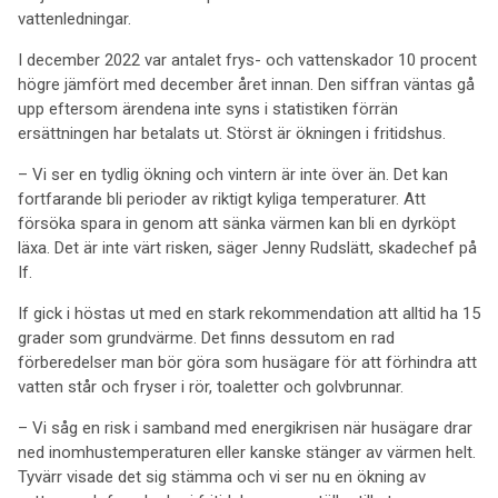
vattenledningar.
I december 2022 var antalet frys- och vattenskador 10 procent
högre jämfört med december året innan. Den siffran väntas gå
upp eftersom ärendena inte syns i statistiken förrän
ersättningen har betalats ut. Störst är ökningen i fritidshus.
– Vi ser en tydlig ökning och vintern är inte över än. Det kan
fortfarande bli perioder av riktigt kyliga temperaturer. Att
försöka spara in genom att sänka värmen kan bli en dyrköpt
läxa. Det är inte värt risken, säger Jenny Rudslätt, skadechef på
If.
If gick i höstas ut med en stark rekommendation att alltid ha 15
grader som grundvärme. Det finns dessutom en rad
förberedelser man bör göra som husägare för att förhindra att
vatten står och fryser i rör, toaletter och golvbrunnar.
– Vi såg en risk i samband med energikrisen när husägare drar
ned inomhustemperaturen eller kanske stänger av värmen helt.
Tyvärr visade det sig stämma och vi ser nu en ökning av