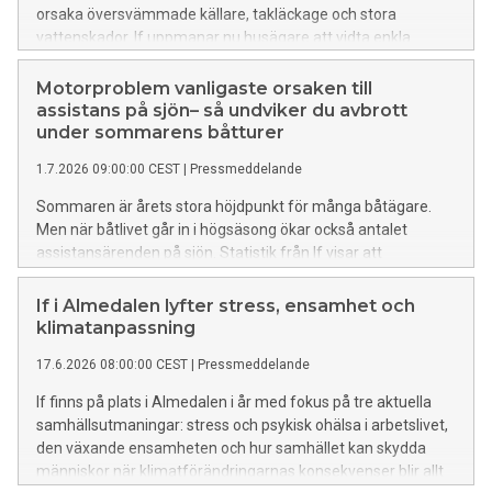
orsaka översvämmade källare, takläckage och stora
vattenskador. If uppmanar nu husägare att vidta enkla
åtgärder för att minska risken för skador.
Motorproblem vanligaste orsaken till
assistans på sjön– så undviker du avbrott
under sommarens båtturer
1.7.2026 09:00:00 CEST
|
Pressmeddelande
Sommaren är årets stora höjdpunkt för många båtägare.
Men när båtlivet går in i högsäsong ökar också antalet
assistansärenden på sjön. Statistik från If visar att
motorproblem är den vanligaste orsaken till att svenska
fritidsbåtar behöver hjälp ute på vattnet. Även sjunkning och
If i Almedalen lyfter stress, ensamhet och
grundstötningar hör till de vanligaste anledningarna till att
klimatanpassning
man får hjälp av Sjöassistans via Ifs båtförsäkring.
17.6.2026 08:00:00 CEST
|
Pressmeddelande
If finns på plats i Almedalen i år med fokus på tre aktuella
samhällsutmaningar: stress och psykisk ohälsa i arbetslivet,
den växande ensamheten och hur samhället kan skydda
människor när klimatförändringarnas konsekvenser blir allt