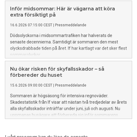
tydligare.
Inför midsommar: Här är vägarna att köra
extra försiktigt på
16.6.2026 07:15:00 CEST
|
Pressmeddelande
Dödsolyckorna i midsommartrafiken har halverats de
senaste decennierna. Samtidigt är sommaren den mest
olycksdrabbade tiden på året. If har kartlagt var det sker flest
sommarolyckor.
Nu ökar risken för skyfallsskador – så
förbereder du huset
15.6.2026 09:00:00 CEST
|
Pressmeddelande
Sommaren är högsäsong för intensiva regnoväder.
Skadestatistik från If visar att nästan två tredjedelar av årets
alla skyfallsskador inträffar under juni, juli och augusti. Nu
uppmanas husägare att förbereda sig inför sommarens
kraftiga regn.