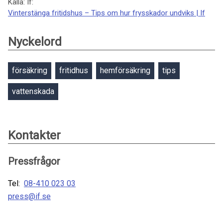
Källa: If:
Vinterstänga fritidshus – Tips om hur frysskador undviks | If
Nyckelord
försäkring
fritidhus
hemförsäkring
tips
vattenskada
Kontakter
Pressfrågor
Tel:
08-410 023 03
press@if.se