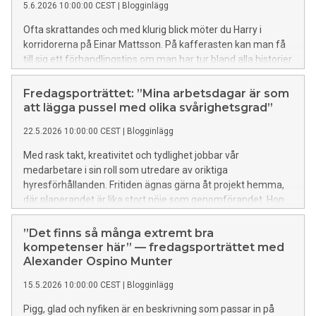
5.6.2026 10:00:00 CEST
|
Blogginlägg
Ofta skrattandes och med klurig blick möter du Harry i
korridorerna på Einar Mattsson. På kafferasten kan man få
till sig ett förhandlingstips om man har tur bland alla historier
han gärna delar med sig av. När han inte förhandlar hyror,
spelar fritidshuset i Roslagen och gitarren en stor roll i hans
Fredagsporträttet: ”Mina arbetsdagar är som
liv. Lär känna Harry i dagens fredagsporträtt:
att lägga pussel med olika svårighetsgrad”
22.5.2026 10:00:00 CEST
|
Blogginlägg
Med rask takt, kreativitet och tydlighet jobbar vår
medarbetare i sin roll som utredare av oriktiga
hyresförhållanden. Fritiden ägnas gärna åt projekt hemma,
där planerandet är lika stort nöje som genomförandet. Hon
gillar också konst och musik, resor och kan flera språk. Lär
känna henne mer i dagens fredagsporträtt:
”Det finns så många extremt bra
kompetenser här” — fredagsporträttet med
Alexander Ospino Munter
15.5.2026 10:00:00 CEST
|
Blogginlägg
Pigg, glad och nyfiken är en beskrivning som passar in på