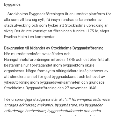
byggande.
− Stockholms Byggnadsföreningen är en utmärkt plattform för
alla som vill lära sig nytt, få insyn i andras erfarenheter av
stadsutveckling och som tycker att Stockholms utveckling är
viktig. Det är inte konstigt att föreningen funnits i 175 år, säger
Ewelina Holm i en kommentar.
Bakgrunden till bildandet av Stockholms Byggnadsförening
När murmästarskrået avskaffades och
Näringsfrihetsförordningen infördes 1846 och det blev fritt att
bestämma hur företagandet inom byggsektorn skulle
organiseras. Några framsynta näringsidkare insåg behovet av
att stimulera sinnet för god byggnadskonst och behovet av
yrkesutbildning inom byggnadsverksamheten och grundade
Stockholms Byggnadsförening den 27 november 1848.
I de ursprungliga stadgarna står att ”
till föreningens ledamöter
antages arkitekter, mekanici, byggmästare, vid byggnader
erforderlige hantverkare, byggnadsstuderande och andra