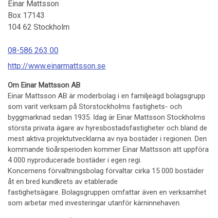
Einar Mattsson
Box 17143
104 62
Stockholm
08-586 263 00
http://www.einarmattsson.se
Om Einar Mattsson AB
Einar Mattsson AB är moderbolag i en familjeägd bolagsgrupp
som varit verksam på Storstockholms fastighets- och
byggmarknad sedan 1935. Idag är Einar Mattsson Stockholms
största privata ägare av hyresbostadsfastigheter och bland de
mest aktiva projektutvecklarna av nya bostäder i regionen.
D
en
kommande
tio
årsperioden kommer Einar Mattsson att uppföra
4 000 nyproducerade bostäder i egen regi.
Koncernen
s
förvaltningsbolag
förvaltar cirka 15 000 bostäder
åt en
bred kundkrets av etablerade
fastighetsägare
.
Bolagsgruppen omfattar även en verksamhet
som arbetar med investeringar utanför kärninnehaven
.