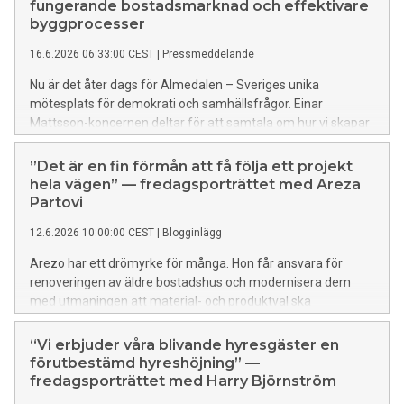
fungerande bostadsmarknad och effektivare
byggprocesser
16.6.2026 06:33:00 CEST
|
Pressmeddelande
Nu är det åter dags för Almedalen – Sveriges unika
mötesplats för demokrati och samhällsfrågor. Einar
Mattsson-koncernen deltar för att samtala om hur vi skapar
en fungerande bostadsmarknad och effektivare
byggprocesser som möjliggör fortsatt tillväxt.
”Det är en fin förmån att få följa ett projekt
hela vägen” — fredagsporträttet med Areza
Partovi
12.6.2026 10:00:00 CEST
|
Blogginlägg
Arezo har ett drömyrke för många. Hon får ansvara för
renoveringen av äldre bostadshus och modernisera dem
med utmaningen att material- och produktval ska
harmoniera med husens tidsepoker, så att dess identitet
bevaras. Hon vill att chefer ska våga ge unga medarbetare
“Vi erbjuder våra blivande hyresgäster en
ansvar för att snabbt kunna bygga upp erfarenhet. Hon
förutbestämd hyreshöjning” —
reser gärna, men nu väntar ett annat slags äventyr. Lär
fredagsporträttet med Harry Björnström
känna projektledaren Arezo i dagens fredagsporträtt: