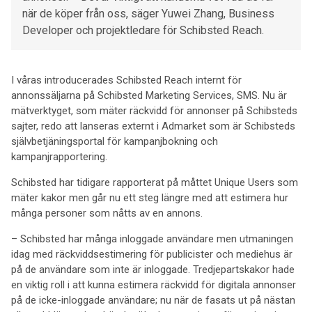
när de köper från oss, säger Yuwei Zhang, Business
Developer och projektledare för Schibsted Reach.
I våras introducerades Schibsted Reach internt för
annonssäljarna på Schibsted Marketing Services, SMS. Nu är
mätverktyget, som mäter räckvidd för annonser på Schibsteds
sajter, redo att lanseras externt i Admarket som är Schibsteds
självbetjäningsportal för kampanjbokning och
kampanjrapportering.
Schibsted har tidigare rapporterat på måttet Unique Users som
mäter kakor men går nu ett steg längre med att estimera hur
många personer som nåtts av en annons.
– Schibsted har många inloggade användare men utmaningen
idag med räckviddsestimering för publicister och mediehus är
på de användare som inte är inloggade. Tredjepartskakor hade
en viktig roll i att kunna estimera räckvidd för digitala annonser
på de icke-inloggade användare; nu när de fasats ut på nästan