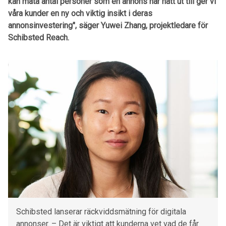
kan mäta antal personer som en annons har nått ut till ger vi
våra kunder en ny och viktig insikt i deras
annonsinvestering", säger Yuwei Zhang, projektledare för
Schibsted Reach.
Schibsted lanserar räckviddsmätning för digitala
annonser. – Det är viktigt att kunderna vet vad de får