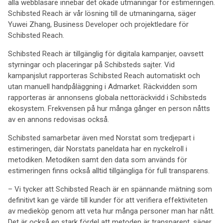
alla webbläsare innebär det ökade utmaningar för estimeringen.
Schibsted Reach är vår lösning till de utmaningarna, säger
Yuwei Zhang, Business Developer och projektledare för
Schibsted Reach.
Schibsted Reach är tillgänglig för digitala kampanjer, oavsett
styrningar och placeringar på Schibsteds sajter. Vid
kampanjslut rapporteras Schibsted Reach automatiskt och
utan manuell handpåläggning i Admarket. Räckvidden som
rapporteras är annonsens globala nettoräckvidd i Schibsteds
ekosystem. Frekvensen på hur många gånger en person nåtts
av en annons redovisas också.
Schibsted samarbetar även med Norstat som tredjepart i
estimeringen, där Norstats paneldata har en nyckelroll i
metodiken. Metodiken samt den data som används för
estimeringen finns också alltid tillgängliga för full transparens.
– Vi tycker att Schibsted Reach är en spännande mätning som
definitivt kan ge värde till kunder för att verifiera effektiviteten
av medieköp genom att veta hur många personer man har nått.
Det är också en stark fördel att metoden är transparent, säger