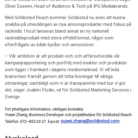
Oliver Esseen, Head of Audience & Tech på IPG Mediabrands.
Med Schibsted Reach kommer Schibsted nu även att kunna
snabba på utvecklingen av nya annonsprodukter med fokus på
räckvidd. I höst lanseras bland annat en ny nationell
räckviddsprodukt med stora effektformat, något som
efterfrågats av både byråer och annonsörer.
– Vår ambition är att produkt-och och affärsutveckla vår
kampanjrapportering och portfölj med insikter och produkter
som ligger i framkant i dagens mediemarknad. Vi vill leda
branschen framåt genom att hitta lösningar till viktiga
utmaningar, samtidigt som vi är transparenta med hur vi gör
det, säger Joakim Flodin, vd för Schibsted Marketing Services i
Sverige.
För ytterligare information, vänligen kontakta:
Yuwei Zhang,
Business Developer och projektledare för Schibsted Reach.
yuwei.zhang@schibsted.com
Telefon:
072–855 23 27.
E-post:
.