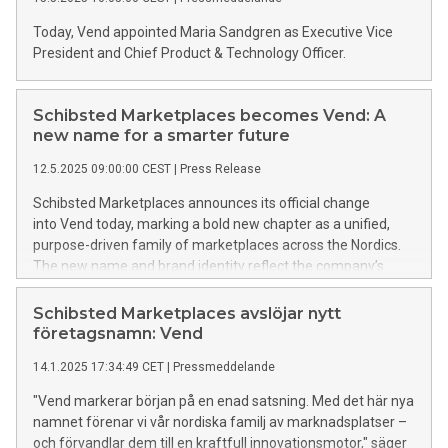
Today, Vend appointed Maria Sandgren as Executive Vice
President and Chief Product & Technology Officer.
Schibsted Marketplaces becomes Vend: A
new name for a smarter future
12.5.2025 09:00:00 CEST
|
Press Release
Schibsted Marketplaces announces its official change
into Vend today, marking a bold new chapter as a unified,
purpose-driven family of marketplaces across the Nordics.
The new name and brand identity reflect the company’s
ongoing evolution as a leading digital marketplaces
company committed to helping users make smarter choices
Schibsted Marketplaces avslöjar nytt
and spend their time wisely.
företagsnamn: Vend
14.1.2025 17:34:49 CET
|
Pressmeddelande
"Vend markerar början på en enad satsning. Med det här nya
namnet förenar vi vår nordiska familj av marknadsplatser –
och förvandlar dem till en kraftfull innovationsmotor," säger