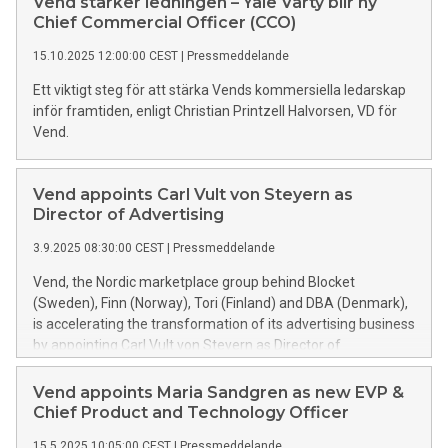
Vend stärker ledningen – Yale Varty blir ny
Chief Commercial Officer (CCO)
15.10.2025 12:00:00 CEST
|
Pressmeddelande
Ett viktigt steg för att stärka Vends kommersiella ledarskap
inför framtiden, enligt Christian Printzell Halvorsen, VD för
Vend.
Vend appoints Carl Vult von Steyern as
Director of Advertising
3.9.2025 08:30:00 CEST
|
Pressmeddelande
Vend, the Nordic marketplace group behind Blocket
(Sweden), Finn (Norway), Tori (Finland) and DBA (Denmark),
is accelerating the transformation of its advertising business
by appointing Carl Vult von Steyern as Director of
Advertising Products & Operations.
Vend appoints Maria Sandgren as new EVP &
Chief Product and Technology Officer
15.5.2025 10:05:00 CEST
|
Pressmeddelande