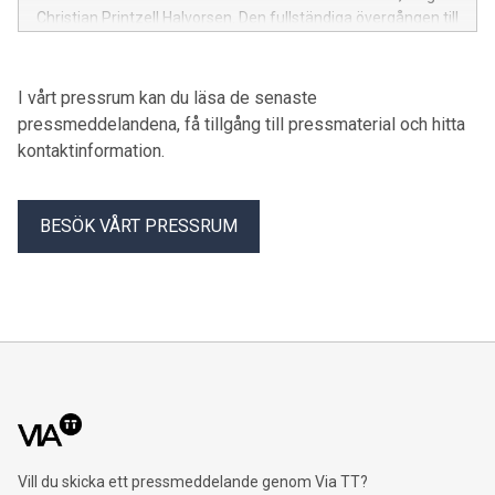
Christian Printzell Halvorsen. Den fullständiga övergången till
Vend är planerad till andra kvartalet 2025.
I vårt pressrum kan du läsa de senaste
pressmeddelandena, få tillgång till pressmaterial och hitta
kontaktinformation.
BESÖK VÅRT PRESSRUM
Vill du skicka ett pressmeddelande genom Via TT?