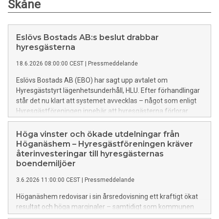
Skåne
Eslövs Bostads AB:s beslut drabbar
hyresgästerna
18.6.2026 08:00:00 CEST
|
Pressmeddelande
Eslövs Bostads AB (EBO) har sagt upp avtalet om
Hyresgäststyrt lägenhetsunderhåll, HLU. Efter förhandlingar
står det nu klart att systemet avvecklas – något som enligt
Hyresgästföreningen innebär att hyresgästerna förlorar
både inflytande och trygghet i sitt boende.
Höga vinster och ökade utdelningar från
Höganäshem – Hyresgästföreningen kräver
återinvesteringar till hyresgästernas
boendemiljöer
3.6.2026 11:00:00 CEST
|
Pressmeddelande
Höganäshem redovisar i sin årsredovisning ett kraftigt ökat
resultat och höga marginaler – samtidigt som kommunen
plockar ut miljoner i utdelning. Hyresgästföreningen reagerar