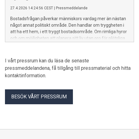
27.4.2026 14:24:56 CEST
|
Pressmeddelande
Bostadsfrågan påverkar människors vardag mer än nästan
något annat politiskt område. Den handlar om tryggheten i
att ha ett hem, i ett tryggt bostadsområde. Om rimliga hyror
och om möjligheten att planera sitt liv utan oro för plötsliga
och kraftiga hyres­höjningar. Ändå riskerar hyresgästernas
villkor att hamna i skymundan i den politiska debatten. Det
konstaterar Hyresgästföreningen region norra Skåne
I vårt pressrum kan du läsa de senaste
(omfattar kommuner i Skåne och Halland) i ett uttalande
pressmeddelandena, få tillgång till pressmaterial och hitta
som antogs vid regionfullmäktige den 25 april.
kontaktinformation.
BESÖK VÅRT PRESSRUM