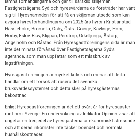
lämna förhandlingarna och går till särskild skiljeman.
Fastighetsägarna Syd och hyresvärdarna de företräder har vänt
sig till Hyresnämnden för att få en skiljeman utsedd som kan
avgöra hyres­förhandlingarna om 2025 års hyror i Kristianstad,
Hässleholm, Bromölla, Osby, Östra Göinge, Kävlinge, Höör,
Hörby, Eslöv, Bjuv, Klippan, Perstorp, Örkelljunga, Åstorp,
Ängelholm och Båstad. Från Hyresgäst­föreningens sida är man
inte det minsta förvånad över Fastighetsägarna Syd:s
agerande, som man uppfattar som ett missbruk av
lagstiftningen.
Hyresgäst­föreningen är mycket kritisk och menar att detta
handlar om ett försök att rasera det svenska
bruksvärdessystemet och detta sker på hyresgästernas
bekostnad.
Enligt Hyresgästföreningen är det ett svårt år för hyresgäster
runt om i Sverige. En undersökning av Indikator Opinion visar att
ungefär en tredjedel av hyresgästerna är ekonomiskt stressade
och att deras inkomster inte täcker boendet och normala
hushållskostnader.