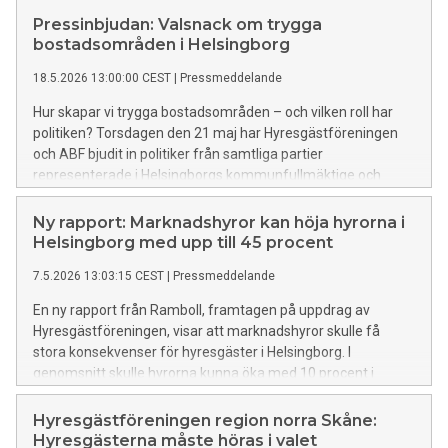
skarpt och menar att pengarna i stället borde gå tillbaka till
Pressinbjudan: Valsnack om trygga
hyresgästerna.
bostadsområden i Helsingborg
18.5.2026 13:00:00 CEST
|
Pressmeddelande
Hur skapar vi trygga bostadsområden – och vilken roll har
politiken? Torsdagen den 21 maj har Hyresgästföreningen
och ABF bjudit in politiker från samtliga partier
representerade i Helsingborgs kommunfullmäktige och
hyresgäster på Drottninghög till ett valsnack.
Ny rapport: Marknadshyror kan höja hyrorna i
Helsingborg med upp till 45 procent
7.5.2026 13:03:15 CEST
|
Pressmeddelande
En ny rapport från Ramboll, framtagen på uppdrag av
Hyresgästföreningen, visar att marknadshyror skulle få
stora konsekvenser för hyresgäster i Helsingborg. I
genomsnitt skulle hyrorna kunna öka med 10 procent i
staden. På Tågaborg handlar det om höjningar på upp till 45
procent.
Hyresgästföreningen region norra Skåne:
Hyresgästerna måste höras i valet