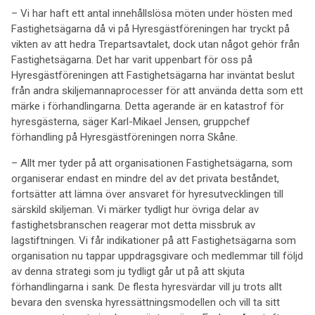
– Vi har haft ett antal innehållslösa möten under hösten med
Fastighetsägarna då vi på Hyresgäst­föreningen har tryckt på
vikten av att hedra Trepartsavtalet, dock utan något gehör från
Fastighetsägarna. Det har varit uppenbart för oss på
Hyresgästföreningen att Fastighetsägarna har inväntat beslut
från andra skiljemannaprocesser för att använda detta som ett
märke i förhandlingarna. Detta agerande är en katastrof för
hyresgästerna, säger Karl-Mikael Jensen, gruppchef
förhandling på Hyresgäst­föreningen norra Skåne.
– Allt mer tyder på att organisationen Fastighetsägarna, som
organiserar endast en mindre del av det privata beståndet,
fortsätter att lämna över ansvaret för hyresutvecklingen till
särskild skiljeman. Vi märker tydligt hur övriga delar av
fastighetsbranschen reagerar mot detta missbruk av
lagstiftningen. Vi får indikationer på att Fastighetsägarna som
organisation nu tappar uppdragsgivare och medlemmar till följd
av denna strategi som ju tydligt går ut på att skjuta
förhandlingarna i sank. De flesta hyresvärdar vill ju trots allt
bevara den svenska hyressättningsmodellen och vill ta sitt