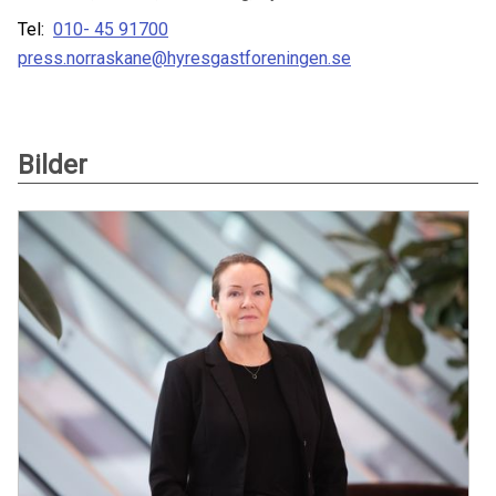
Tel:
010- 45 91700
press.norraskane@hyresgastforeningen.se
Bilder