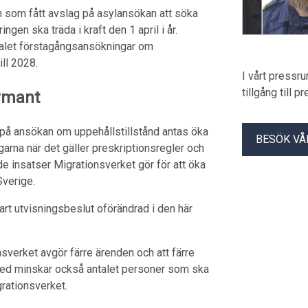
en som fått avslag på asylansökan att söka
ngen ska träda i kraft den 1 april i år.
ntalet förstagångsansökningar om
ill 2028.
I vårt pressr
tillgång till 
v­mant
 på ansökan om uppehållstillstånd antas öka
BESÖK VÅ
arna när det gäller preskriptionsregler och
e insatser Migrationsverket gör för att öka
Sverige.
art utvisningsbeslut oförändrad i den här
sverket avgör färre ärenden och att färre
rmed minskar också antalet personer som ska
rationsverket.