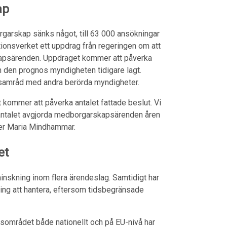
ap
arskap sänks något, till 63 000 ansökningar
tionsverket ett uppdrag från regeringen om att
apsärenden. Uppdraget kommer att påverka
 den prognos myndigheten tidigare lagt.
 samråd med andra berörda myndigheter.
t kommer att påverka antalet fattade beslut. Vi
ntalet avgjorda medborgarskapsärenden åren
ger Maria Mindhammar.
et
nskning inom flera ärendeslag. Samtidigt har
ing att hantera, eftersom tidsbegränsade
sområdet både nationellt och på EU-nivå har