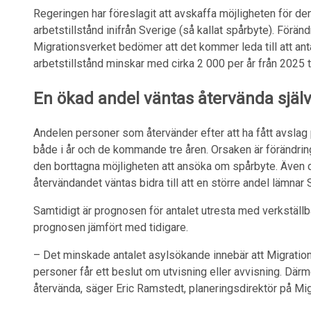
Regeringen har föreslagit att avskaffa möjligheten för d
arbetstillstånd inifrån Sverige (så kallat spårbyte). Förändri
Migrationsverket bedömer att det kommer leda till att a
arbetstillstånd minskar med cirka 2 000 per år från 2025 t
En ökad andel väntas åter­vända själ
Andelen personer som återvänder efter att ha fått avslag
både i år och de kommande tre åren. Orsaken är förändring
den borttagna möjligheten att ansöka om spårbyte. Även d
återvändandet väntas bidra till att en större andel lämnar 
Samtidigt är prognosen för antalet utresta med verkställb
prognosen jämfört med tidigare.
– Det minskade antalet asylsökande innebär att Migration
personer får ett beslut om utvisning eller avvisning. Dä
återvända, säger Eric Ramstedt, planeringsdirektör på Mig