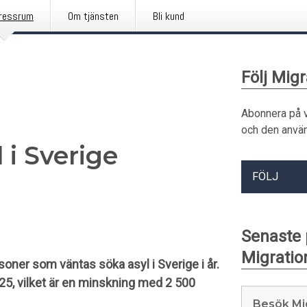
ressrum
Om tjänsten
Bli kund
Följ Mig
Abonnera på 
och den använ
 i Sverige
FÖLJ
Senaste
Migratio
oner som väntas söka asyl i Sverige i år.
5, vilket är en minskning med 2 500
Besök Mi