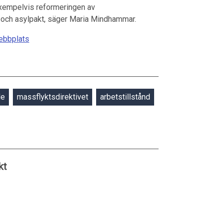
xempelvis reformeringen av
 och asylpakt, säger Maria Mindhammar.
ebbplats
de
massflyktsdirektivet
arbetstillstånd
kt