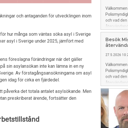
Välkommen ti
Polismyndig
kningar och antaganden för utvecklingen inom
och vad den
återvändand
för hur många som väntas söka asyl i Sverige
Besök Mi
ker asyl i Sverige under 2025, jämfört med
återvänd
27.5.2026 10:
ens föreslagna förändringar när det gäller
Välkommen ti
 på sin asylansökan inte kan lämna in en ny
Polismyndig
 Sverige. Av förstagångsansökningarna om asyl
och vad den
en idag för cirka en fjärdedel.
återvändande
t påverka det totala antalet asylsökande. Men
tan preskriberat ärende, fortsätter den
ets­till­stånd