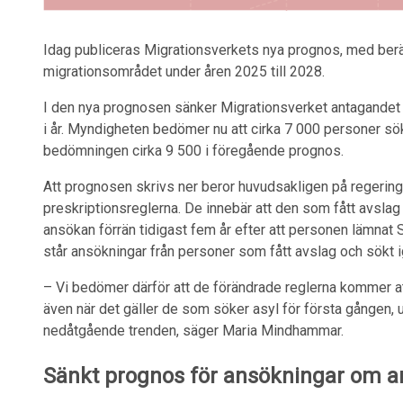
Idag publiceras Migrationsverkets nya prognos, med berä
migrationsområdet under åren 2025 till 2028.
I den nya prognosen sänker Migrationsverket antagandet 
i år. Myndigheten bedömer nu att cirka 7 000 personer sö
bedömningen cirka 9 500 i föregående prognos.
Att prognosen skrivs ner beror huvudsakligen på regering
preskriptionsreglerna. De innebär att den som fått avslag
ansökan förrän tidigast fem år efter att personen lämnat
står ansökningar från personer som fått avslag och sökt ig
– Vi bedömer därför att de förändrade reglerna kommer at
även när det gäller de som söker asyl för första gången, u
nedåtgående trenden, säger Maria Mindhammar.
Sänkt prognos för ansök­ningar om arb