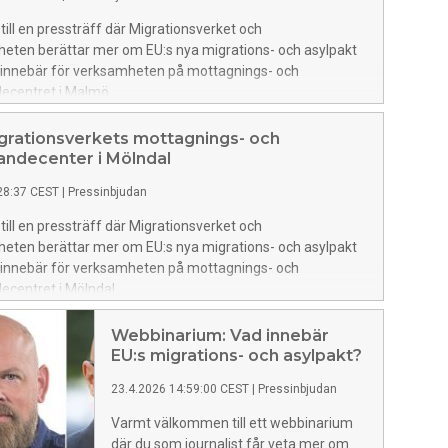
ll en pressträff där Migrationsverket och
heten berättar mer om EU:s nya migrations- och asylpakt
 innebär för verksamheten på mottagnings- och
ecentret i Malmö.
grationsverkets mottagnings- och
andecenter i Mölndal
28:37 CEST
|
Pressinbjudan
ll en pressträff där Migrationsverket och
heten berättar mer om EU:s nya migrations- och asylpakt
 innebär för verksamheten på mottagnings- och
centret i Mölndal.
Webbinarium: Vad innebär
EU:s migrations- och asylpakt?
23.4.2026 14:59:00 CEST
|
Pressinbjudan
Varmt välkommen till ett webbinarium
där du som journalist får veta mer om