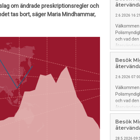
återvänd
rslag om ändrade preskriptionsregler och
andet tas bort, säger Maria Mindhammar,
2.6.2026 16:2
Välkommen ti
Polismyndig
och vad den
återvändand
Besök Mi
återvänd
2.6.2026 07:0
Välkommen ti
Polismyndig
och vad den
återvändand
Besök Mi
återvänd
28.5.2026 09: