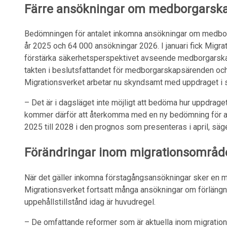
Färre ansök­ningar om medbor­gar­sk
Bedömningen för antalet inkomna ansökningar om medborg
år 2025 och 64 000 ansökningar 2026. I januari fick Migra
förstärka säkerhetsperspektivet avseende medborgarsk
takten i beslutsfattandet för medborgarskapsärenden och
Migrationsverket arbetar nu skyndsamt med uppdraget i
– Det är i dagsläget inte möjligt att bedöma hur uppdrage
kommer därför att återkomma med en ny bedömning för a
2025 till 2028 i den prognos som presenteras i april, sä
Föränd­ringar inom migra­tions­om­råd
När det gäller inkomna förstagångsansökningar sker en mi
Migrationsverket fortsatt många ansökningar om förlängn
uppehållstillstånd idag är huvudregel.
– De omfattande reformer som är aktuella inom migration