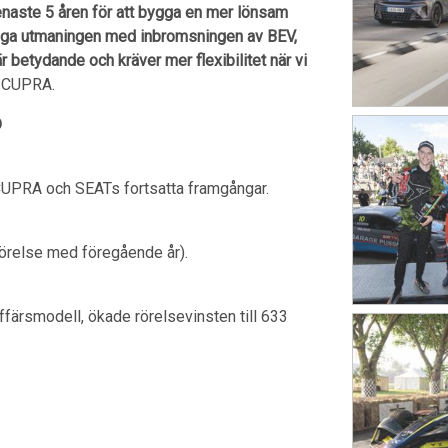
enaste 5 åren för att bygga en mer lönsam
faldiga utmaningen med inbromsningen av BEV,
är betydande och kräver mer flexibilitet när vi
h CUPRA.
D
v CUPRA och SEATs fortsatta framgångar.
mförelse med föregående år).
ffärsmodell, ökade rörelsevinsten till 633