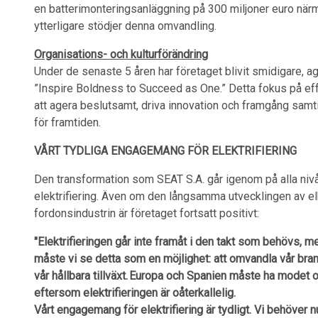
en batterimonteringsanläggning på 300 miljoner euro närmar
ytterligare stödjer denna omvandling.
Organisations- och kulturförändring
Under de senaste 5 åren har företaget blivit smidigare, agi
”Inspire Boldness to Succeed as One.” Detta fokus på ef
att agera beslutsamt, driva innovation och framgång samti
för framtiden.
VÅRT TYDLIGA ENGAGEMANG FÖR ELEKTRIFIERING
Den transformation som SEAT S.A. går igenom på alla nivå
elektrifiering. Även om den långsamma utvecklingen av el
fordonsindustrin är företaget fortsatt positivt:
"Elektrifieringen går inte framåt i den takt som behövs, me
måste vi se detta som en möjlighet: att omvandla vår bran
vår hållbara tillväxt. Europa och Spanien måste ha modet o
eftersom elektrifieringen är oåterkallelig.
Vårt engagemang för elektrifiering är tydligt. Vi behöve