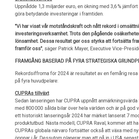
Uppnådde 1,3 miljarder euro, en ökning med 3,6 % jämfört 
göra betydande investeringar i framtiden.
"Vi har visat vår motståndskraft och nått rekord i omsättn
investeringsverksamhet. Trots den pågående osäkerheten i
lönsamhet. Dessa resultat ger oss styrka att fortsätta f
framför oss"
, säger Patrick Mayer, Executive Vice-Presid
FRAMGÅNG BASERAD PÅ FYRA STRATEGISKA GRUND
Rekordsiffrorna för 2024 är resultatet av en femårig resa
på fyra huvudpelare:
CUPRAs tillväxt
Sedan lanseringen har CUPRA uppnått anmärkningsvärda fr
med 800 000 sålda bilar över hela världen och är på god väg
ett historiskt lanseringsår 2024 har märket lanserat 7 model
produktutbud. Nästa modell, CUPRA Raval, kommer att ha
CUPRAs globala närvaro fortsätter också att växa med n
öppnar i år. Dessutom planerar man att gå in i USA senast