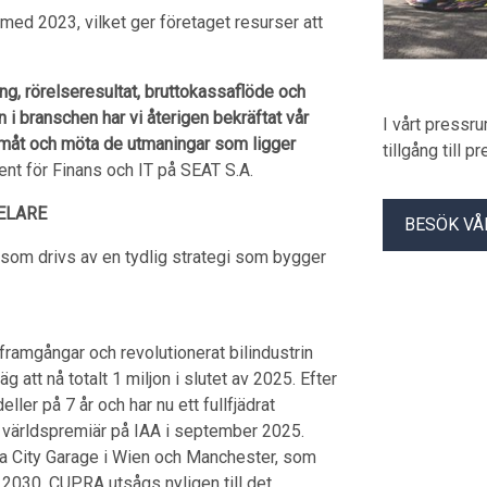
med 2023, vilket ger företaget resurser att
ing, rörelseresultat, bruttokassaflöde och
 branschen har vi återigen bekräftat vår
I vårt pressr
ramåt och möta de utmaningar som ligger
tillgång till 
ent för Finans och IT på SEAT S.A.
PELARE
BESÖK VÅ
 som drivs av en tydlig strategi som bygger
amgångar och revolutionerat bilindustrin
 att nå totalt 1 miljon i slutet av 2025. Efter
ler på 7 år och har nu ett fullfjädrat
 världspremiär på IAA i september 2025.
ya City Garage i Wien och Manchester, som
 2030. CUPRA utsågs nyligen till det