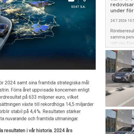
redovisar
under för
24.7.2026 10:
Rörelseresul
samma perio
rätt väg. Fö
hållbar till
viktigaste d
en avgörand
uppgick till 
jämfört med 
första halvå
för 2024 samt sina framtida strategiska mål
CUPRA Raval 
rin. Förra året uppvisade koncernen enligt
Modellen öve
rdresultat på 633 miljoner euro, vilket
procentig ök
tningen växte till rekordhöga 14,5 miljarder
kvartalet, vi
rblir stabil på 4,4 %. Resultaten stärker
försäljningen
öta nuvarande och framtida utmaningar.
juli. Även 
la resultaten i vår historia. 2024 års