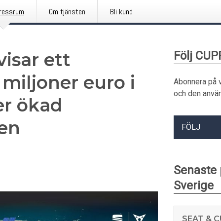
ressrum
Om tjänsten
Bli kund
isar ett
Följ CUP
 miljoner euro i
Abonnera på 
och den använ
er ökad
den
FÖLJ
Senaste
Sverige
SEAT & CU