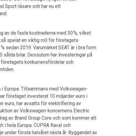
d Sport-läsare och har nu ett
and.
ing av de fasta kostnaderna med 30 %, vilket
å spelat en viktig roll för företagets
 % sedan 2019. Varumärket SEAT är i bra form
0 sålda bilar. Dessutom har investeringar på
t företagets konkurrensfördelar och
amtiden.
rum i Europa. Tillsammans med Volkswagen-
r företaget investerat 10 miljarder euro i
r euro, har avsatts för elektrifiering av
oduktion av Volkswagen-koncernens Electric
ppdrag av Brand Group Core och som kommer att
 och i hela Europa. CUPRA Raval och
e under första halvåret nästa år. Byggandet av