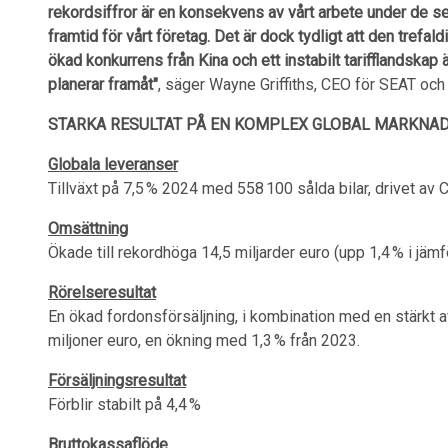
rekordsiffror är en konsekvens av vårt arbete under de s
framtid för vårt företag. Det är dock tydligt att den tre
ökad konkurrens från Kina och ett instabilt tarifflandskap 
planerar framåt"
, säger Wayne Griffiths, CEO för SEAT oc
STARKA RESULTAT PÅ EN KOMPLEX GLOBAL MARKNA
Globala leveranser
Tillväxt på 7,5 % 2024 med 558 100 sålda bilar, drivet a
Omsättning
Ökade till rekordhöga 14,5 miljarder euro (upp 1,4 % i jä
Rörelseresultat
En ökad fordonsförsäljning, i kombination med en stärkt a
miljoner euro, en ökning med 1,3 % från 2023.
Försäljningsresultat
Förblir stabilt på 4,4 %
Bruttokassaflöde