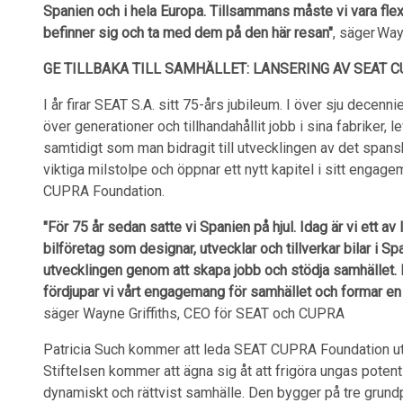
Spanien och i hela Europa. Tillsammans måste vi vara flex
befinner sig och ta med dem på den här resan"
, säger Wa
GE TILLBAKA TILL SAMHÄLLET: LANSERING AV SEAT
I år firar SEAT S.A. sitt 75-års jubileum. I över sju decenn
över generationer och tillhandahållit jobb i sina fabriker, 
samtidigt som man bidragit till utvecklingen av det span
viktiga milstolpe och öppnar ett nytt kapitel i sitt enga
CUPRA Foundation.
"För 75 år sedan satte vi Spanien på hjul. Idag är vi ett a
bilföretag som designar, utvecklar och tillverkar bilar i Spa
utvecklingen genom att skapa jobb och stödja samhället.
fördjupar vi vårt engagemang för samhället och formar en
säger Wayne Griffiths, CEO för SEAT och CUPRA
Patricia Such kommer att leda SEAT CUPRA Foundation u
Stiftelsen kommer att ägna sig åt att frigöra ungas poten
dynamiskt och rättvist samhälle. Den bygger på tre grund