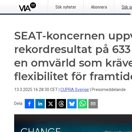
Sök nyheter
Abonnera
Sök p
SEAT-koncernen uppv
rekordresultat på 633
en omvärld som kräv
flexibilitet för framti
13.3.2025 16:28:30 CET
|
CUPRA Sverige
|
Pressmeddelande
Dela