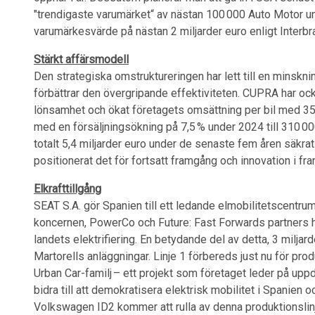
"trendigaste varumärket“ av nästan 100 000 Auto Motor un
varumärkesvärde på nästan 2 miljarder euro enligt Interbr
Stärkt affärsmodell
Den strategiska omstruktureringen har lett till en minskn
förbättrar den övergripande effektiviteten. CUPRA har ocks
lönsamhet och ökat företagets omsättning per bil med 35
med en försäljningsökning på 7,5 % under 2024 till 310 00
totalt 5,4 miljarder euro under de senaste fem åren säkra
positionerat det för fortsatt framgång och innovation i fr
Elkrafttillgång
SEAT S.A. gör Spanien till ett ledande elmobilitetscent
koncernen, PowerCo och Future: Fast Forwards partners ha
landets elektrifiering. En betydande del av detta, 3 miljarde
Martorells anläggningar. Linje 1 förbereds just nu för pr
Urban Car-familj – ett projekt som företaget leder på u
bidra till att demokratisera elektrisk mobilitet i Spanien
Volkswagen ID2 kommer att rulla av denna produktionslinj