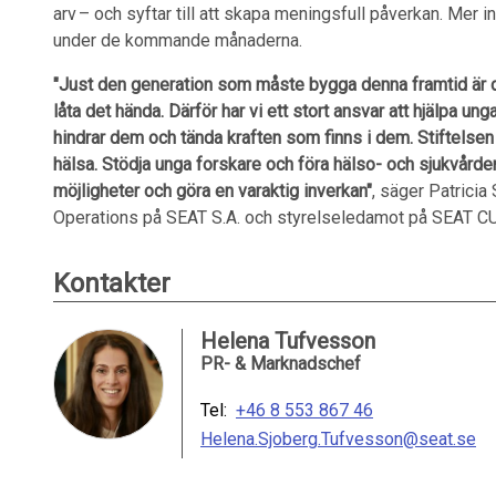
arv – och syftar till att skapa meningsfull påverkan. Mer 
under de kommande månaderna.
"Just den generation som måste bygga denna framtid är de
låta det hända. Därför har vi ett stort ansvar att hjälpa un
hindrar dem och tända kraften som finns i dem. Stiftelsen 
hälsa. Stödja unga forskare och föra hälso- och sjukvår
möjligheter och göra en varaktig inverkan"
, säger Patricia
Operations på SEAT S.A. och styrelseledamot på SEAT 
Kontakter
Helena Tufvesson
PR- & Marknadschef
Tel:
+46 8 553 867 46
Helena.Sjoberg.Tufvesson@seat.se