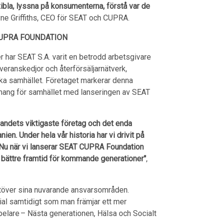
ibla, lyssna på konsumenterna, förstå var de
yne Griffiths, CEO för SEAT och CUPRA.
 CUPRA FOUNDATION
ier har SEAT S.A. varit en betrodd arbetsgivare
leveranskedjor och återförsäljarnätverk,
ska samhället. Företaget markerar denna
gemang för samhället med lanseringen av SEAT
v landets viktigaste företag och det enda
nien. Under hela vår historia har vi drivit på
 Nu när vi lanserar SEAT CUPRA Foundation
 bättre framtid för kommande generationer"
,
töver sina nuvarande ansvarsområden.
tial samtidigt som man främjar ett mer
pelare – Nästa generationen, Hälsa och Socialt