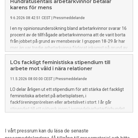
Hundratusentals arbetarkvinnor betalar
karens för mens
9.6.2026 08:42:51 CEST
|
Pressmeddelande
I en ny opinionsundersökning bland arbetarkvinnor svarar 16
procent av de tillfrågade arbetarkvinnorna att de varit borta
från jobbet på grund av mensbesvär. I gruppen 18-29 år har
mer än var tredje arbetarkvinna förlorat inkomst på grund av
mens. – Karensavdragets konsekvenser för arbetarkvinnor
visar sig tydligt, säger Louise Olsson, vice ordförande för LO.
LOs fackligt feministiska stipendium till
arbete mot våld i nära relationer
11.5.2026 08:00:00 CEST
|
Pressmeddelande
LO delar årligen ut ett stipendium för att stärka det fackligt
feministiska arbetet på arbetsplatsen, i
fackföreningsrörelsen eller arbetslivet i stort. I år går
stipendiet till ett nätverk inom Livsmedelsarbetarförbundet.
I vårt pressrum kan du läsa de senaste