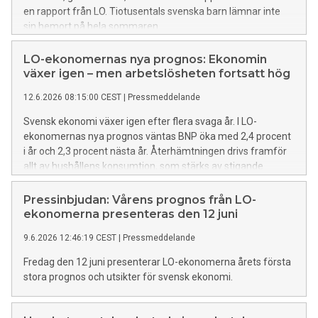
en rapport från LO. Tiotusentals svenska barn lämnar inte
sin hemort på hela sommaren.
LO-ekonomernas nya prognos: Ekonomin
växer igen – men arbetslösheten fortsatt hög
12.6.2026 08:15:00 CEST
|
Pressmeddelande
Svensk ekonomi växer igen efter flera svaga år. I LO-
ekonomernas nya prognos väntas BNP öka med 2,4 procent
i år och 2,3 procent nästa år. Återhämtningen drivs framför
allt av hushållens konsumtion, som stärks av stigande
reallöner.
Pressinbjudan: Vårens prognos från LO-
ekonomerna presenteras den 12 juni
9.6.2026 12:46:19 CEST
|
Pressmeddelande
Fredag den 12 juni presenterar LO-ekonomerna årets första
stora prognos och utsikter för svensk ekonomi.