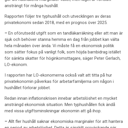
ansträngt för många hushåll.
Rapporten följer tre typhushåll och utvecklingen av deras
privatekonomi sedan 2018, med en prognos över 2025.
–
En oförutsedd utgift som en tandläkarräkning eller att man är
sjuk och behöver stanna hemma en dag från jobbet kan välta
hela månaden över ända. Vi måste få en ekonomisk politik
som sätter fokus på vanligt folk, som höjda barnbidrag istället
för sänkta skatter för höginkomsttagare, säger Peter Gerlach,
LO-ekonom.
I rapporten har LO-ekonomerna också valt att titta på hur
privatekonomin påverkas för arbetarfamiljerna om någon i
hushållet förlorar jobbet.
Redan innan inflationskrisen innebar arbetslöshet en mycket
ansträngd ekonomisk situation. Men typhushållen fick ändå
med vissa utgiftsminskningar ekonomin att gå ihop.
–
Allt fler hushåll saknar ekonomiska marginaler för att hantera
en period av arbetslöshet. Detta är särskilt oroväckande när