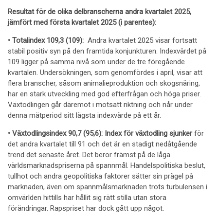
Resultat för de olika delbranscherna
andra
kvartalet 2025,
jämfört med
första
kvartalet 202
5
(i parentes):
• Totalindex 109,3 (109):
Andra kvartalet 2025 visar fortsatt
stabil positiv syn på den framtida konjunkturen. Indexvärdet på
109 ligger på samma nivå som under de tre föregående
kvartalen. Undersökningen, som genomfördes i april, visar att
flera branscher, såsom animalieproduktion och skogsnäring,
har en stark utveckling med god efterfrågan och höga priser.
Växtodlingen går däremot i motsatt riktning och når under
denna mätperiod sitt lägsta indexvärde på ett år.
• Växtodlingsindex 90,7 (95,6):
Index för växtodling sjunker
för
det andra kvartalet till 91 och det är en stadigt nedåtgående
trend det senaste året. Det beror främst på de låga
världsmarknadspriserna på spannmål. Handelspolitiska beslut,
tullhot och andra geopolitiska faktorer sätter sin prägel på
marknaden, även om spannmålsmarknaden trots turbulensen i
omvärlden hittills har hållit sig rätt stilla utan stora
förändringar. Rapspriset har dock gått upp något.