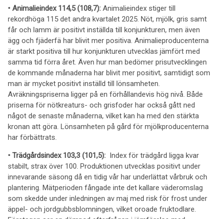
• Animalieindex
114,5
(10
8
,
7
):
Animalieindex stiger
till
rekordhöga 115 det andra kvartalet 2025. Nöt, mjölk, gris samt
får och lamm är positivt inställda till konjunkturen, men även
ägg och fjäderfä har blivit mer positiva. Animalieproducenterna
är starkt positiva till hur konjunkturen utvecklas jämfört med
samma tid förra året. Även hur man bedömer prisutvecklingen
de kommande månaderna har blivit mer positivt, samtidigt som
man är mycket positivt inställd till lönsamheten.
Avräkningspriserna ligger på en förhållandevis hög nivå. Både
priserna för nötkreaturs- och grisfoder har också gått ned
något de senaste månaderna, vilket kan ha med den stärkta
kronan att göra. Lönsamheten på gård för mjölkproducenterna
har förbättrats.
• Trädgårdsindex
103,3
(10
1,5
):
Index för trädgård ligga kvar
stabilt, strax över 100. Produktionen utvecklas positivt under
innevarande säsong då en tidig vår har underlättat vårbruk och
plantering. Mätperioden fångade inte det kallare väderomslag
som skedde under inledningen av maj med risk för frost under
äppel- och jordgubbsblomningen, vilket oroade fruktodlare.