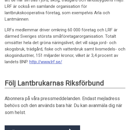
att de har sin bas i jord, skog, trädgård och landsbygdens miljö.
LRF är också en samlande organisation för
lantbrukskooperativa företag, som exempelvis Arla och
Lantmännen.
LRFs medlemmar driver omkring 60 000 företag och LRF är
därmed Sveriges största småföretagarorganisation. Totalt
omsätter hela det gröna näringslivet, det vill säga jord- och
skogsbruk, trädgård, fiske och vattenbruk samt livsmedels- och
skogsindustrier, 151 miljarder kronor, vilket är 3,4 procent av
landets BNP.
http://www.lrf.se/
Följ Lantbrukarnas Riksförbund
Abonnera på våra pressmeddelanden. Endast mejladress
behövs och den används bara här. Du kan avanmäla dig när
som helst.