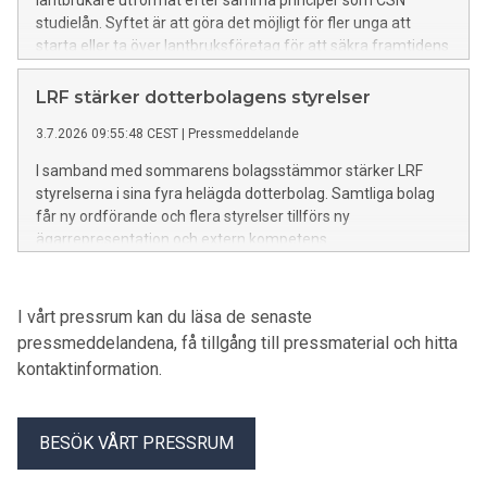
lantbrukare utformat efter samma principer som CSN
studielån. Syftet är att göra det möjligt för fler unga att
starta eller ta över lantbruksföretag för att säkra framtidens
livsmedelsproduktion och stärka Sveriges beredskap.
LRF stärker dotterbolagens styrelser
3.7.2026 09:55:48 CEST
|
Pressmeddelande
I samband med sommarens bolagsstämmor stärker LRF
styrelserna i sina fyra helägda dotterbolag. Samtliga bolag
får ny ordförande och flera styrelser tillförs ny
ägarrepresentation och extern kompetens.
I vårt pressrum kan du läsa de senaste
pressmeddelandena, få tillgång till pressmaterial och hitta
kontaktinformation.
BESÖK VÅRT PRESSRUM