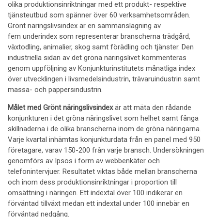
olika produktionsinriktningar med ett produkt- respektive
tjänsteutbud som spänner över 60 verksamhetsområden.
Grönt näringslivsindex är en sammanslagning av
fem underindex som representerar branscherna trädgård,
växtodling, animalier, skog samt förädling och tjänster. Den
industriella sidan av det gröna näringslivet kommenteras
genom uppföljning av Konjunkturinstitutets månatliga index
över utvecklingen i livsmedelsindustrin, trävaruindustrin samt
massa- och pappersindustrin.
Målet med Grönt näringslivsindex
är att mäta den rådande
konjunkturen i det gröna näringslivet som helhet samt fånga
skillnaderna i de olika branscherna inom de gröna näringarna.
Varje kvartal inhämtas konjunkturdata från en panel med 950
företagare, varav 150-200 från varje bransch. Undersökningen
genomförs av Ipsos i form av webbenkäter och
telefonintervjuer. Resultatet viktas både mellan branscherna
och inom dess produktionsinriktningar i proportion till
omsättning i näringen. Ett indextal över 100 indikerar en
förväntad tillväxt medan ett indextal under 100 innebär en
förväntad nedgång.