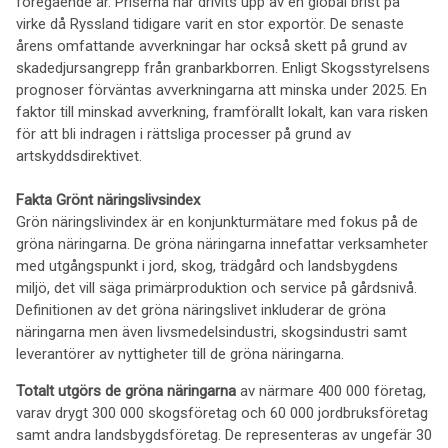
föregående år. Priserna har drivits upp av en global brist på
virke då Ryssland tidigare varit en stor exportör. De senaste
årens omfattande avverkningar har också skett på grund av
skadedjursangrepp från granbarkborren. Enligt Skogsstyrelsens
prognoser förväntas avverkningarna att minska under 2025. En
faktor till minskad avverkning, framförallt lokalt, kan vara risken
för att bli indragen i rättsliga processer på grund av
artskyddsdirektivet.
Fakta Grönt näringslivsindex
Grön näringslivindex är en konjunkturmätare med fokus på de
gröna näringarna. De gröna näringarna innefattar verksamheter
med utgångspunkt i jord, skog, trädgård och landsbygdens
miljö, det vill säga primärproduktion och service på gårdsnivå.
Definitionen av det gröna näringslivet inkluderar de gröna
näringarna men även livsmedelsindustri, skogsindustri samt
leverantörer av nyttigheter till de gröna näringarna.
Totalt utgörs de gröna näringarna
av närmare 400 000 företag,
varav drygt 300 000 skogsföretag och 60 000 jordbruksföretag
samt andra landsbygdsföretag. De representeras av ungefär 30