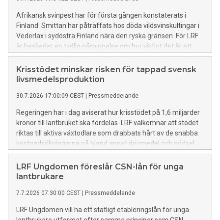
Afrikansk svinpest har för första gången konstaterats i
Finland. Smittan har påträffats hos döda vildsvinskultingar i
Vederlax i sydöstra Finland nära den ryska gränsen. För LRF
är beskedet en tydlig påminnelse om hur viktigt det är att
fortsätta arbetet för att minska riskerna för smittspridning
och stärka det svenska smittskyddet.
Krisstödet minskar risken för tappad svensk
livsmedelsproduktion
30.7.2026 17:00:09 CEST
|
Pressmeddelande
Regeringen har i dag aviserat hur krisstödet på 1,6 miljarder
kronor till lantbruket ska fördelas. LRF välkomnar att stödet
riktas till aktiva växtodlare som drabbats hårt av de snabba
kostnadsökningarna på bland annat drivmedel och gödsel
med anledning av konflikten i Mellanöstern och stängningar
av Hormuzsundet. Beskedet är viktigt för att lindra den
LRF Ungdomen föreslår CSN-lån för unga
akuta situationen och minska risken för långsiktiga
lantbrukare
konsekvenser för svensk livsmedelsproduktion.
7.7.2026 07:30:00 CEST
|
Pressmeddelande
LRF Ungdomen vill ha ett statligt etableringslån för unga