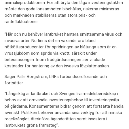
animalieproduktionen. För att bryta den låga investeringstakten
måste den goda lönsamheten bibehållas, riskerna minimeras
och marknaden stabiliseras utan stora pris- och
räntefluktuationer.
”Här och nu behöver lantbruket hantera smittsamma virus och
invasiva arter. Nu finns det en växande oro bland
nötköttsproducenter för spridningen av blåtunga som är en
virussjukdom som sprids via knott, särskilt under
betessäsongen. Inom trädgårdsnäringen ser vi ökade
kostnader för hantering av den invasiva lövplattmasken.
Säger Palle Borgström, LRFs förbundsordförande och
fortsätter.
"Långsiktig är lantbruket och Sveriges livsmedelsberedskap i
behov av att omvandla investeringsbehov till investeringsvilja
på gårdarna. Konsumenterna bidrar genom att fortsätta handla
svenskt. Politiken behöver använda sina verktyg för att minska
regelkrånglet, återinföra äganderätten samt investera i
lantbrukets gröna framsteg”.