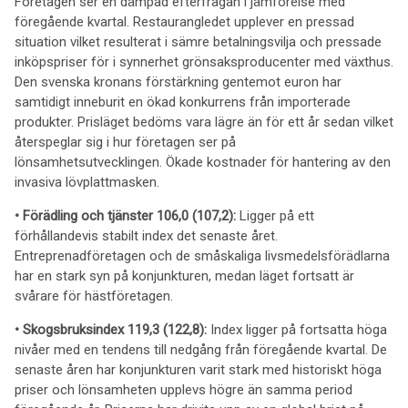
Företagen ser en dämpad efterfrågan i jämförelse med
föregående kvartal. Restaurangledet upplever en pressad
situation vilket resulterat i sämre betalningsvilja och pressade
inköpspriser för i synnerhet grönsaksproducenter med växthus.
Den svenska kronans förstärkning gentemot euron har
samtidigt inneburit en ökad konkurrens från importerade
produkter. Prisläget bedöms vara lägre än för ett år sedan vilket
återspeglar sig i hur företagen ser på
lönsamhetsutvecklingen. Ökade kostnader för hantering av den
invasiva lövplattmasken.
• Förädling och tjänster
106,0
(107,
2
):
Ligger på ett
förhållandevis stabilt index det senaste året.
Entreprenadföretagen och de småskaliga livsmedelsförädlarna
har en stark
syn på konjunkturen, medan läget fortsatt är
svårare för hästföretagen.
• Skogsbruksindex
119,3
(12
2,8
):
Index ligger på
fortsatta höga
nivåer med en tendens till nedgång från föregående kvartal. De
senaste åren har konjunkturen varit stark med historiskt höga
priser och lönsamheten upplevs högre än samma period