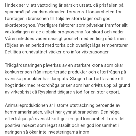
I index ser vi att växtodling är särskilt utsatt, då prisfallen på
spannmål på världsmarknaden försämrat lönsamheten för
företagen i branschen till följd av stora lager och god
skördeprognos. Ytterligare faktorer som påverkar framför allt
växtodlingen är de globala prognoserna för skörd och väder.
Våren inleddes vädermässigt positivt med en tidig sådd, men
följdes av en period med torka och ovanligt låga temperaturer.
Det låga grundvattnet väcker oro inför växtsäsongen.
Trädgårdsnäringen påverkas av en starkare krona som ökar
konkurrensen från importerade produkter och efterfrågan på
svenska produkter har dämpats. Skogen har fortfarande ett
högt index med rekordhöga priser som har drivits upp på grund
av virkesbrist då Ryssland tidigare stod för en stor export.
Animalieproduktionen är i större utsträckning beroende av
hemmamarknaden, vilket har gynnat branschen. Den höga
efterfrågan på svenskt kött ger en god lönsamhet. Trots det
positiva indexet som legat stabilt och en god lönsamhet i
näringen så ökar inte investeringarna inom