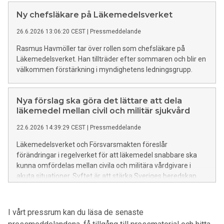
sömnvanor och andra behandlingsalternativ innan
läkemedelsanvändning behöver också tydliggöras.
Ny chefsläkare på Läkemedelsverket
26.6.2026 13:06:20 CEST
|
Pressmeddelande
Rasmus Havmöller tar över rollen som chefsläkare på
Läkemedelsverket. Han tillträder efter sommaren och blir en
välkommen förstärkning i myndighetens ledningsgrupp.
Nya förslag ska göra det lättare att dela
läkemedel mellan civil och militär sjukvård
22.6.2026 14:39:29 CEST
|
Pressmeddelande
Läkemedelsverket och Försvarsmakten föreslår
förändringar i regelverket för att läkemedel snabbare ska
kunna omfördelas mellan civila och militära vårdgivare i
akuta situationer. Syftet är att stärka Sveriges beredskap
och säkerställa att patienter får tillgång till nödvändiga
läkemedel även när ordinarie distributionsvägar inte
fungerar.
I vårt pressrum kan du läsa de senaste