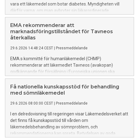
vara ett läkemedel som botar diabetes. Myndigheten vill
därför varna: om man avbryter sin läkarordinerade
diabetesbehandling och istället använder denna produkt kan
det vara potentiellt livsfarligt.
EMA rekommenderar att
marknadsföringstillståndet för Tavneos
återkallas
29.6.2026 14:48:24 CEST
|
Pressmeddelande
EMA:s kommitté för humanläkemedel (CHMP)
rekommenderar att läkemedlet Tavneos (avakopan)
godkännande för försäljning i Europeiska unionen ska
återkallas eftersom läkemedlets nytta inte längre bedöms
överväga riskerna. Tavneos används för att behandla vuxna
Få nationella kunskapsstöd för behandling
med svår, aktiv granulomatös polyangit (GPA) eller
med sömnläkemedel
mikroskopisk polyangit (MPA), två sällsynta inflammatoriska
29.6.2026 08:00:00 CEST
|
Pressmeddelande
tillstånd i blodkärlen.
I en delredovisning till regeringen visar Läkemedelsverket att
det finns få kunskapsstöd till vården om
läkemedelsbehandling av sömnproblem, och
rekommendationerna kan spreta. Betydelsen av goda