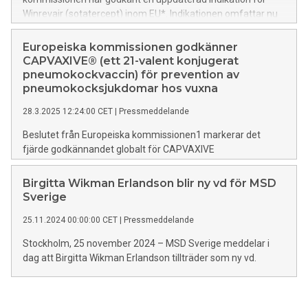
Winrevair (sotatercept) inom EU*. Indikationen omfattar nu
behandling av pulmonell arteriell hypertension (PAH) hos
vuxna patienter i WHO-funktionsklass (FC) II, III och IV, i
Europeiska kommissionen godkänner
kombination med andra PAH-behandlingar.
CAPVAXIVE® (ett 21-valent konjugerat
pneumokockvaccin) för prevention av
pneumokocksjukdomar hos vuxna
28.3.2025 12:24:00 CET
|
Pressmeddelande
Beslutet från Europeiska kommissionen1 markerar det
fjärde godkännandet globalt för CAPVAXIVE
pneumokockvaccin för vuxna
Birgitta Wikman Erlandson blir ny vd för MSD
Sverige
25.11.2024 00:00:00 CET
|
Pressmeddelande
Stockholm, 25 november 2024 – MSD Sverige meddelar i
dag att Birgitta Wikman Erlandson tillträder som ny vd.