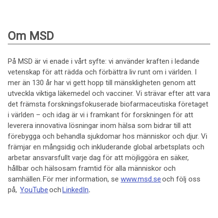
Om MSD
På MSD är vi enade i vårt syfte: vi använder kraften i ledande
vetenskap för att rädda och förbättra liv runt om i världen. I
mer än 130 år har vi gett hopp till mänskligheten genom att
utveckla viktiga läkemedel och vacciner. Vi strävar efter att vara
det främsta forskningsfokuserade biofarmaceutiska företaget
i världen – och idag är vi i framkant för forskningen för att
leverera innovativa lösningar inom hälsa som bidrar till att
förebygga och behandla sjukdomar hos människor och djur. Vi
främjar en mångsidig och inkluderande global arbetsplats och
arbetar ansvarsfullt varje dag för att möjliggöra en säker,
hållbar och hälsosam framtid för alla människor och
samhällen. För mer information, se
www.msd.se
och följ oss
på,
YouTube
och
LinkedIn
.