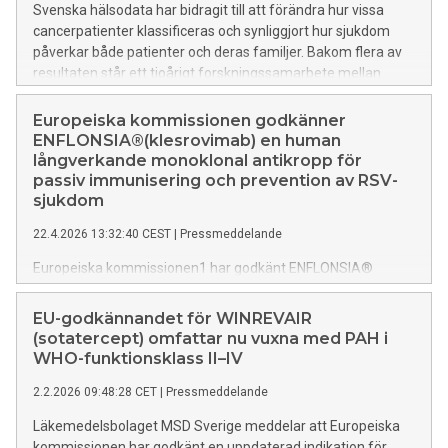
Svenska hälsodata har bidragit till att förändra hur vissa
cancerpatienter klassificeras och synliggjort hur sjukdom
påverkar både patienter och deras familjer. Bakom flera av
resultaten står ett tioårigt forskningssamarbete mellan
Karolinska Institutet och MSD.
Europeiska kommissionen godkänner
ENFLONSIA®(klesrovimab) en human
långverkande monoklonal antikropp för
passiv immunisering och prevention av RSV-
sjukdom
22.4.2026 13:32:40 CEST
|
Pressmeddelande
Europeiska kommissionen1 har godkänt ENFLONSIA®
(klesrovimab), en monoklonal antikropp, avsett för
prevention av sjukdom i nedre luftvägarna orsakade av
EU-godkännandet för WINREVAIR
respiratoriskt syncytialvirus (RSV) hos nyfödda och
(sotatercept) omfattar nu vuxna med PAH i
spädbarn under deras första RSV-säsong.
WHO-funktionsklass II–IV
2.2.2026 09:48:28 CET
|
Pressmeddelande
Läkemedelsbolaget MSD Sverige meddelar att Europeiska
kommissionen har godkänt en uppdaterad indikation för