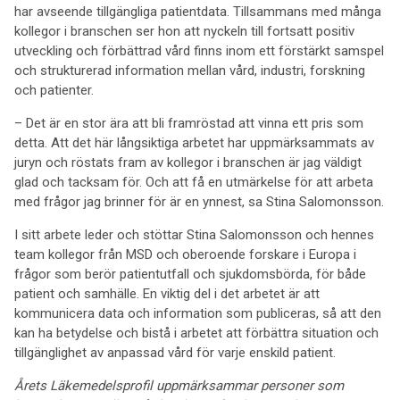
har avseende tillgängliga patientdata. Tillsammans med många
kollegor i branschen ser hon att nyckeln till fortsatt positiv
utveckling och förbättrad vård finns inom ett förstärkt samspel
och strukturerad information mellan vård, industri, forskning
och patienter.
– Det är en stor ära att bli framröstad att vinna ett pris som
detta. Att det här långsiktiga arbetet har uppmärksammats av
juryn och röstats fram av kollegor i branschen är jag väldigt
glad och tacksam för. Och att få en utmärkelse för att arbeta
med frågor jag brinner för är en ynnest, sa Stina Salomonsson.
I sitt arbete leder och stöttar Stina Salomonsson och hennes
team kollegor från MSD och oberoende forskare i Europa i
frågor som berör patientutfall och sjukdomsbörda, för både
patient och samhälle. En viktig del i det arbetet är att
kommunicera data och information som publiceras, så att den
kan ha betydelse och bistå i arbetet att förbättra situation och
tillgänglighet av anpassad vård för varje enskild patient.
Årets Läkemedelsprofil uppmärksammar personer som