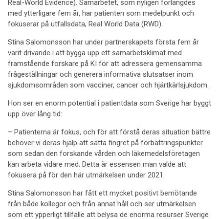
Real-World Evidence). Samarbetet, som nyligen förlängdes
med ytterligare fem år, har patienten som medelpunkt och
fokuserar på utfallsdata, Real World Data (RWD).
Stina Salomonsson har under partnerskapets första fem år
varit drivande i att bygga upp ett samarbetsklimat med
framstående forskare på KI för att adressera gemensamma
frågeställningar och generera informativa slutsatser inom
sjukdomsområden som vacciner, cancer och hjärtkärlsjukdom.
Hon ser en enorm potential i patientdata som Sverige har byggt
upp över lång tid:
– Patienterna är fokus, och för att förstå deras situation bättre
behöver vi deras hjälp att sätta fingret på förbättringspunkter
som sedan den forskande vården och läkemedelsföretagen
kan arbeta vidare med. Detta är essensen man valde att
fokusera på för den här utmärkelsen under 2021.
Stina Salomonsson har fått ett mycket positivt bemötande
från både kollegor och från annat håll och ser utmärkelsen
som ett ypperligt tillfälle att belysa de enorma resurser Sverige