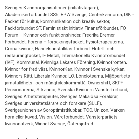
Sveriges Kvinnoorganisationer (initiativtagare),
Akademikerförbundet SSR, BPW Sverige, Centerkvinnorna, DIK -
Facket för kultur, kommunikation och kreativ sektor,
Fackförbundet ST, Feministiskt initiativ, Finansförbundet, FQ
Forum – Kvinnor och funktionshinder, Fredrika Bremer
Förbundet, Forena – försäkringsfacket, Fysioterapeuterna,
Gröna kvinnor, Handelsanställdas förbund, Hotell- och
restaurangfacket, IF Metall, Internationella Kvinnoförbundet
(IKF), Kommunal, Kvinnliga Läkares Förening, Kvinnofronten,
Kvinnor för fred väst, KvinnorKan, Kvinnor i Svenska kyrkan,
Kvinnors Rätt, Liberala Kvinnor, LO, Lönelotsarna, Miljöpartiets
jämställdhets- och mångfaldskommitté, Ownershift, SKPF
Pensionärerna, S-kvinnor, Svenska Kvinnors Vänsterförbund,
Sveriges Arbetsterapeuter, Sveriges Makalösa Föräldrar,
Sveriges universitetslärare och forskare (SULF),
Sverigeunionen av Soroptimistklubbar, TCO, Unizon, Varken
hora eller kuvad, Vision, Vårdförbundet, Vänsterpartiets
kvinnonätverk, Winnet Sverige, Östersjöfred.