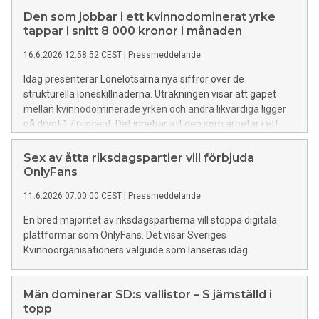
och föreslår konkreta åtgärder för att stärka
Den som jobbar i ett kvinnodominerat yrke
jämställdhetsarbete, i ljuset av vikten av EU-rättens
tappar i snitt 8 000 kronor i månaden
åtaganden.
16.6.2026 12:58:52 CEST
|
Pressmeddelande
Idag presenterar Lönelotsarna nya siffror över de
strukturella löneskillnaderna. Uträkningen visar att gapet
mellan kvinnodominerade yrken och andra likvärdiga ligger
på drygt 17 procent. Det innebär att den som arbetar i ett
kvinnodominerat yrke i genomsnitt tjänar 8 000 kronor
mindre i månaden än den som arbetar i ett yrke med
Sex av åtta riksdagspartier vill förbjuda
likvärdiga krav som är mansdominerat eller har jämn
OnlyFans
könsfördelning.
11.6.2026 07:00:00 CEST
|
Pressmeddelande
En bred majoritet av riksdagspartierna vill stoppa digitala
plattformar som OnlyFans. Det visar Sveriges
Kvinnoorganisationers valguide som lanseras idag.
Män dominerar SD:s vallistor – S jämställd i
topp