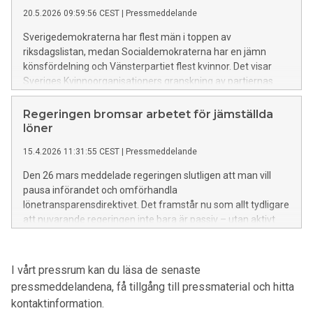
20.5.2026 09:59:56 CEST
|
Pressmeddelande
Sverigedemokraterna har flest män i toppen av
riksdagslistan, medan Socialdemokraterna har en jämn
könsfördelning och Vänsterpartiet flest kvinnor. Det visar
Sveriges Kvinnoorganisationers granskning av partiernas
vallistor och kandidater i valet.
Regeringen bromsar arbetet för jämställda
löner
15.4.2026 11:31:55 CEST
|
Pressmeddelande
Den 26 mars meddelade regeringen slutligen att man vill
pausa införandet och omförhandla
lönetransparensdirektivet. Det framstår nu som allt tydligare
att nuvarande regeringen inte bara är passiv – utan aktivt
bromsar arbetet mot jämställda löner, det skriver
Lönelotsarna i ett uttalande.
I vårt pressrum kan du läsa de senaste
pressmeddelandena, få tillgång till pressmaterial och hitta
kontaktinformation.