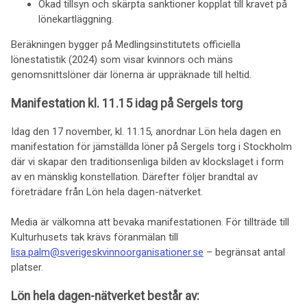
Ökad tillsyn och skärpta sanktioner kopplat till kravet på
lönekartläggning.
Beräkningen bygger på Medlingsinstitutets officiella
lönestatistik (2024) som visar kvinnors och mäns
genomsnittslöner där lönerna är uppräknade till heltid.
Manifestation kl. 11.15 idag på Sergels torg
Idag den 17 november, kl. 11.15, anordnar Lön hela dagen en
manifestation för jämställda löner på Sergels torg i Stockholm
där vi skapar den traditionsenliga bilden av klockslaget i form
av en mänsklig konstellation. Därefter följer brandtal av
företrädare från Lön hela dagen-nätverket.
Media är välkomna att bevaka manifestationen. För tillträde till
Kulturhusets tak krävs föranmälan till
lisa.palm@sverigeskvinnoorganisationer.se
– begränsat antal
platser.
Lön hela dagen-nätverket består av: