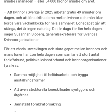
mindre i månaden – eller 54 000 kronor mindre om året.
– Att kvinnor i Sverige år 2025 arbetar gratis 49 minuter om
dagen, och att löneskillnaderna mellan kvinnor och män ökar
borde vara väckarklocka för hela samhället. Lönegapet går att
stänga, det är ingen naturlag. Det är dags för lön hela dagen,
säger Susannah Sjöberg, generalsekreterare för Sveriges
Kvinnoorganisationer.
För att vända utvecklingen och sluta gapet mellan kvinnors och
mäns löner har Lön hela dagen som samlar ett stort antal
fackförbund, politiska kvinnoförbund och kvinnoorganisationer
fyra krav:
Samma möjlighet till heltidsarbete och trygga
anställningsformer.
Att även strukturella löneskillnader synliggörs och
åtgärdas.
Jämställd föräldraförsäkring.