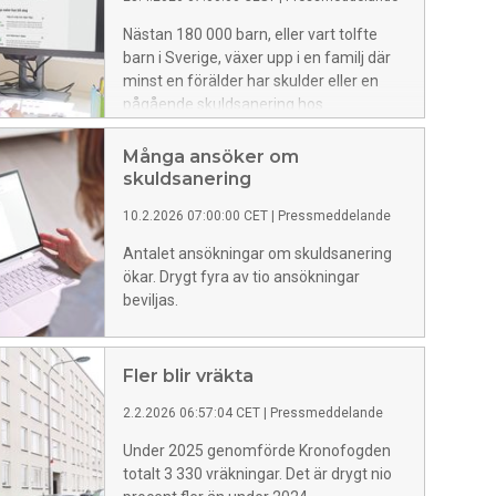
Nästan 180 000 barn, eller vart tolfte
barn i Sverige, växer upp i en familj där
minst en förälder har skulder eller en
pågående skuldsanering hos
Kronofogden.
Många ansöker om
skuldsanering
10.2.2026 07:00:00 CET
|
Pressmeddelande
Antalet ansökningar om skuldsanering
ökar. Drygt fyra av tio ansökningar
beviljas.
Fler blir vräkta
2.2.2026 06:57:04 CET
|
Pressmeddelande
Under 2025 genomförde Kronofogden
totalt 3 330 vräkningar. Det är drygt nio