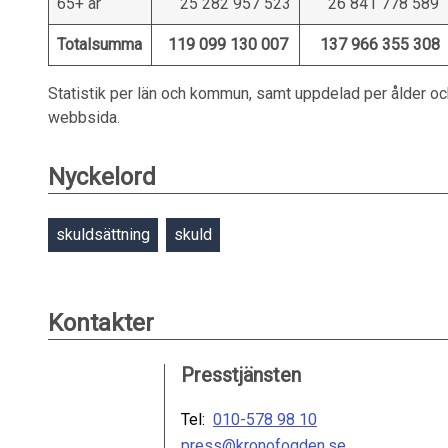
65+ år
25 282 957 523
26 841 778 589
Totalsumma
119 099 130 007
137 966 355 308
Statistik per län och kommun, samt uppdelad per ålder och 
webbsida.
Nyckelord
skuldsättning
skuld
Kontakter
Presstjänsten
Tel:
010-578 98 10
press@kronofogden.se