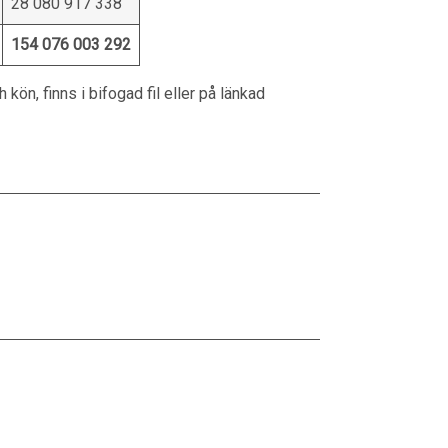
28 080 917 338
154 076 003 292
kön, finns i bifogad fil eller på länkad