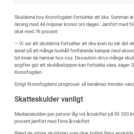
Skulderna hos Kronofogden fortsätter att öka. Summan är n
ökning med 44 miljoner kronor om dagen. Jämfört med fö
ökat med 76 procent.
— Vi ser att skulderna fortsätter att öka även nu när det 
annat på att många hushåll fortfarande kämpar med ekono
tid innan de hamnar hos oss. Dessutom drivs många skulde
avgifter gör att skuldbeloppen kan fortsätta växa, säger
Kronofogden.
Enligt Kronofogdens prognoser så beräknas trenden vänd
Skatteskulder vanligt
Medianskulden per person låg vid årsskiftet på 93 530 kro
procent jämfört med förra årsskiftet.
Bland de större skuldslag som ökar tydligt finns enskilda 