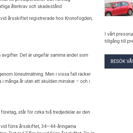
atliga återkrav och skadestånd.
 vid årsskiftet registrerade hos Kronofogden,
I vårt pressr
tillgång till 
ch avgifter. Det är ungefär samma andel som
BESÖK VÅ
genom löneutmätning. Men i vissa fall räcker
la i många år utan att skulden minskar – och i
 företag, står för cirka två tredjedelar av den
id förra årsskiftet, 34—44-åringarna