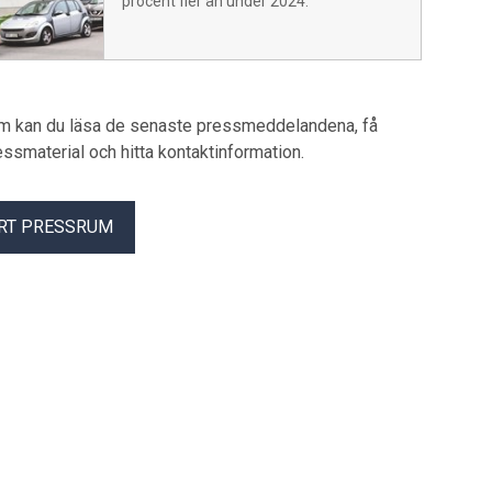
procent fler än under 2024.
um kan du läsa de senaste pressmeddelandena, få
pressmaterial och hitta kontaktinformation.
RT PRESSRUM