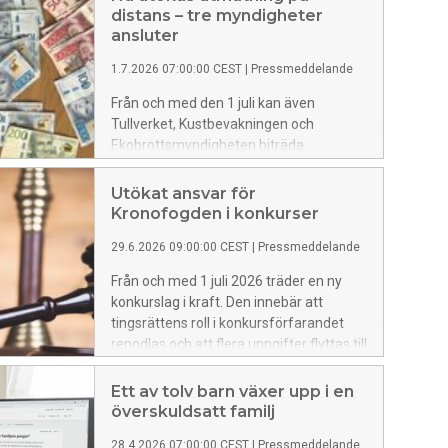
distans – tre myndigheter
ansluter
1.7.2026 07:00:00 CEST
|
Pressmeddelande
Från och med den 1 juli kan även
Tullverket, Kustbevakningen och
Ekobrottsmyndigheten biträda
Kronofogden med att utmäta gods på
distans.
Utökat ansvar för
Kronofogden i konkurser
29.6.2026 09:00:00 CEST
|
Pressmeddelande
Från och med 1 juli 2026 träder en ny
konkurslag i kraft. Den innebär att
tingsrättens roll i konkursförfarandet
renodlas och att flera uppgifter flyttas till
konkursförvaltaren och Kronofogden.
Samtidigt förenklas konkursförfarandet.
Ett av tolv barn växer upp i en
överskuldsatt familj
28.4.2026 07:00:00 CEST
|
Pressmeddelande