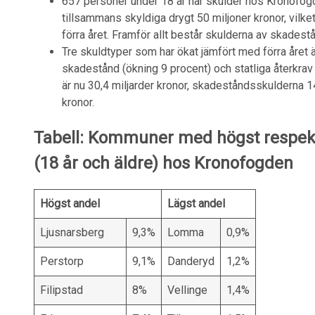
657 personer under 18 år har skulder hos Kronofogden
tillsammans skyldiga drygt 50 miljoner kronor, vilk
förra året. Framför allt består skulderna av skadestån
Tre skuldtyper som har ökat jämfört med förra året ä
skadestånd (ökning 9 procent) och statliga återkrav
är nu 30,4 miljarder kronor, skadeståndsskulderna 14,
kronor.
Tabell: Kommuner med högst respekti
(18 år och äldre) hos Kronofogden
Högst andel
Lägst andel
Ljusnarsberg
9,3%
Lomma
0,9%
Perstorp
9,1%
Danderyd
1,2%
Filipstad
8%
Vellinge
1,4%