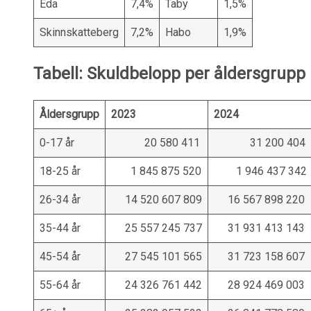
Eda
7,4%
Täby
1,5%
Skinnskatteberg
7,2%
Habo
1,9%
Tabell: Skuldbelopp per åldersgrupp
Åldersgrupp
2023
2024
0-17 år
20 580 411
31 200 404
18-25 år
1 845 875 520
1 946 437 342
26-34 år
14 520 607 809
16 567 898 220
35-44 år
25 557 245 737
31 931 413 143
45-54 år
27 545 101 565
31 723 158 607
55-64 år
24 326 761 442
28 924 469 003