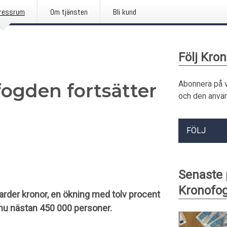
ressrum
Om tjänsten
Bli kund
Följ Kro
Abonnera på 
ogden fortsätter
och den använ
FÖLJ
Senaste
Kronofo
arder kronor, en ökning med tolv procent
r nu nästan 450 000 personer.