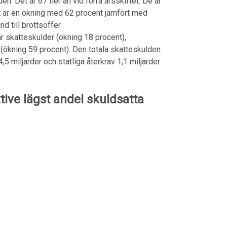
. Det är 67 fler än vid förra årsskiftet. De är
et är en ökning med 62 procent jämfört med
d till brottsoffer.
r skatteskulder (ökning 18 procent),
 (ökning 59 procent). Den totala skatteskulden
5 miljarder och statliga återkrav 1,1 miljarder
ve lägst andel skuldsatta