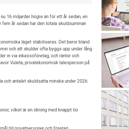
u 16 miljarder högre än för ett år sedan, en
r fem år sedan har den totala skuldsumman
ekonomiska läget stabiliseras. Det beror bland
min och att skulder ofta byggs upp under lång
r in via inkassoföretag, och räntor och
 Davor Vuleta, privatekonomisk talesperson på
a och antalet skuldsatta minska under 2026.
nor, vilket är en ökning med knappt tio
mål till privatpersoner och företag