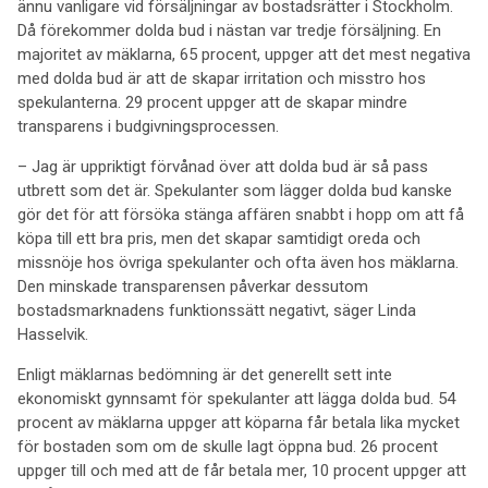
ännu vanligare vid försäljningar av bostadsrätter i Stockholm.
Då förekommer dolda bud i nästan var tredje försäljning. En
majoritet av mäklarna, 65 procent, uppger att det mest negativa
med dolda bud är att de skapar irritation och misstro hos
spekulanterna. 29 procent uppger att de skapar mindre
transparens i budgivningsprocessen.
– Jag är uppriktigt förvånad över att dolda bud är så pass
utbrett som det är. Spekulanter som lägger dolda bud kanske
gör det för att försöka stänga affären snabbt i hopp om att få
köpa till ett bra pris, men det skapar samtidigt oreda och
missnöje hos övriga spekulanter och ofta även hos mäklarna.
Den minskade transparensen påverkar dessutom
bostadsmarknadens funktionssätt negativt, säger Linda
Hasselvik.
Enligt mäklarnas bedömning är det generellt sett inte
ekonomiskt gynnsamt för spekulanter att lägga dolda bud. 54
procent av mäklarna uppger att köparna får betala lika mycket
för bostaden som om de skulle lagt öppna bud. 26 procent
uppger till och med att de får betala mer, 10 procent uppger att