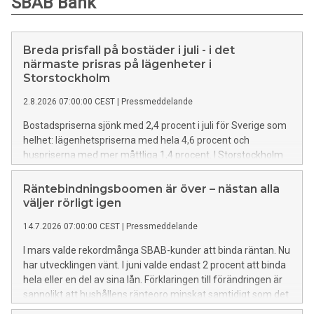
SBAB Bank
Breda prisfall på bostäder i juli - i det
närmaste prisras på lägenheter i
Storstockholm
2.8.2026 07:00:00 CEST
|
Pressmeddelande
Bostadspriserna sjönk med 2,4 procent i juli för Sverige som
helhet: lägenhetspriserna med hela 4,6 procent och
huspriserna med mer måttliga 1,4 procent. I Storstockholm
föll lägenhetspriserna tillbaka med 7,1 procent – en
anmärkningsvärt stor nedgång. Lägenhetspriserna föll
Räntebindningsboomen är över – nästan alla
tillbaka i fem av sex regioner och huspriserna i fyra av sex.
väljer rörligt igen
Prisfallet för lägenheter var klart större än vad som är
14.7.2026 07:00:00 CEST
|
Pressmeddelande
normalt för semestermånaden juli. Detta visar SBAB Booli
Housing Price Index (HPI).
I mars valde rekordmånga SBAB-kunder att binda räntan. Nu
har utvecklingen vänt. I juni valde endast 2 procent att binda
hela eller en del av sina lån. Förklaringen till förändringen är
sannolikt att hushållens ränteoro minskat samtidigt som det
blivit relativt sett dyrare att binda räntan.