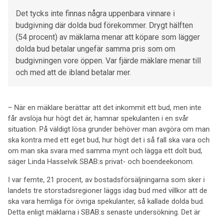
Det tycks inte finnas några uppenbara vinnare i
budgivning där dolda bud förekommer. Drygt hälften
(54 procent) av mäklarna menar att köpare som lägger
dolda bud betalar ungefär samma pris som om
budgivningen vore öppen. Var fjärde mäklare menar till
och med att de ibland betalar mer.
– När en mäklare berättar att det inkommit ett bud, men inte
får avslöja hur högt det är, hamnar spekulanten i en svår
situation. På väldigt lösa grunder behöver man avgöra om man
ska kontra med ett eget bud, hur högt det i så fall ska vara och
om man ska svara med samma mynt och lägga ett dolt bud,
säger Linda Hasselvik SBAB:s privat- och boendeekonom.
I var femte, 21 procent, av bostadsförsäljningarna som sker i
landets tre storstadsregioner läggs idag bud med villkor att de
ska vara hemliga för övriga spekulanter, så kallade dolda bud.
Detta enligt mäklarna i SBAB:s senaste undersökning. Det är