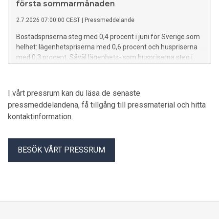
första sommarmånaden
2.7.2026 07:00:00 CEST
|
Pressmeddelande
Bostadspriserna steg med 0,4 procent i juni för Sverige som
helhet: lägenhetspriserna med 0,6 procent och huspriserna
med 0,3 procent. Såväl lägenhets- som huspriserna steg i
fyra av sex regioner och föll i två. Även om prisuppgången
för Sverige som helhet var måttlig, var den stark för att vara
en junimånad. Detta visar SBAB Booli Housing Price Index
I vårt pressrum kan du läsa de senaste
(HPI).
pressmeddelandena, få tillgång till pressmaterial och hitta
kontaktinformation.
BESÖK VÅRT PRESSRUM