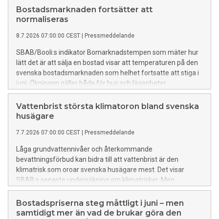
Bostadsmarknaden fortsätter att
normaliseras
8.7.2026 07:00:00 CEST
|
Pressmeddelande
SBAB/Booli:s indikator Bomarknadstempen som mäter hur
lätt det är att sälja en bostad visar att temperaturen på den
svenska bostadsmarknaden som helhet fortsatte att stiga i
juni. Ökningen gäller både för hus och lägenheter.
Husmarknaden har nästan uppnått normal temperatur
medan lägenhetsmarknaden har mer att hämta igen.
Vattenbrist största klimatoron bland svenska
husägare
7.7.2026 07:00:00 CEST
|
Pressmeddelande
Låga grundvattennivåer och återkommande
bevattningsförbud kan bidra till att vattenbrist är den
klimatrisk som oroar svenska husägare mest. Det visar
SBAB:s senaste undersökning om klimatrisker. Men
vattenbrist påverkar inte bara hushållens vattenförsörjning
utan även bostaden. Torka kan göra att marken krymper
Bostadspriserna steg måttligt i juni – men
vilket kan ge sättningar i husgrunden och sprickor i fasader.
samtidigt mer än vad de brukar göra den