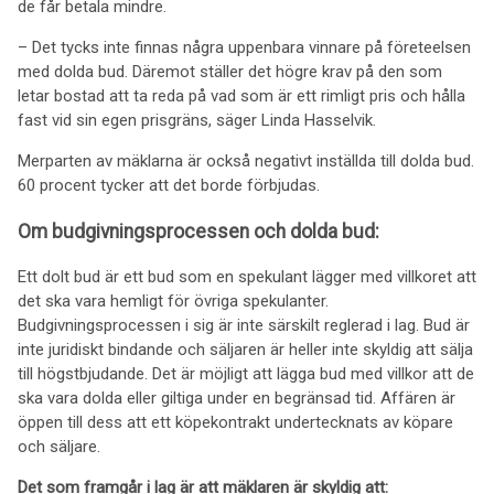
de får betala mindre.
– Det tycks inte finnas några uppenbara vinnare på företeelsen
med dolda bud. Däremot ställer det högre krav på den som
letar bostad att ta reda på vad som är ett rimligt pris och hålla
fast vid sin egen prisgräns, säger Linda Hasselvik.
Merparten av mäklarna är också negativt inställda till dolda bud.
60 procent tycker att det borde förbjudas.
Om budgivningsprocessen och dolda bud:
Ett dolt bud är ett bud som en spekulant lägger med villkoret att
det ska vara hemligt för övriga spekulanter.
Budgivningsprocessen i sig är inte särskilt reglerad i lag. Bud är
inte juridiskt bindande och säljaren är heller inte skyldig att sälja
till högstbjudande. Det är möjligt att lägga bud med villkor att de
ska vara dolda eller giltiga under en begränsad tid. Affären är
öppen till dess att ett köpekontrakt undertecknats av köpare
och säljare.
Det som framgår i lag är att mäklaren är skyldig att: