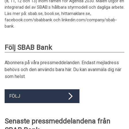
(8, 11, 12 och 13) inom ramen för Agenda 2030. Målen utgör en
integrerad del av SBAB:s hållbara styrmodell och dagliga arbete.
Läs mer på: sbab.se, booli.se, hittamaklare.se,
facebook.com/sbabbank och linkedin.com/company/sbab-
bank.
Följ SBAB Bank
Abonnera på våra pressmeddelanden. Endast mejladress
behövs och den används bara här. Du kan avanmäla dig när
som helst.
FÖLJ
Senaste pressmeddelandena från