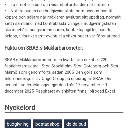
• Ta emot alla bud och vidarebefordra dem till säljaren.
• Notera buden i en budgivningslista som överlämnas till
köpare och säljare när mäklaren avslutat sitt uppdrag, normalt
sett i samband med kontraktsskrivningen. Budgivningslistan
ska innehålla budgivarens namn, kontaktuppgifter, budets
belopp, tidpunkt samt eventuella villkor budet var förenat med.
Fakta om SBAB:s Mäklarbarometer:
SBAB:s Mäklarbarometer är en kvartalsvis enkät till 220
fastighetsmäklare i Stor-Stockholm, Stor-Göteborg och Stor-
Malmö som genomförts sedan 2005. Den görs som
telefonintervjuer av Origo Group på uppdrag av SBAB. Den
senaste undersökningen gjordes från 17 november – 1
december 2025. Resultatet av enkäten finns i bifogad Excel.
Nyckelord
budgivning
bostadsköp
dolda bud