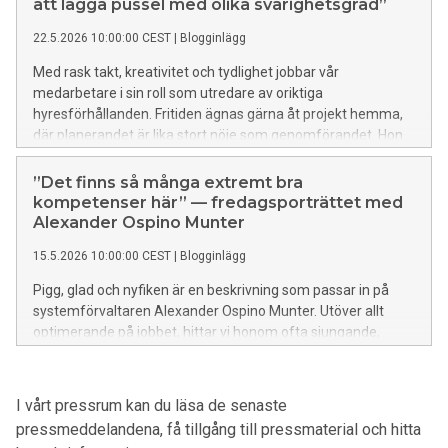
att lägga pussel med olika svårighetsgrad”
22.5.2026 10:00:00 CEST
|
Blogginlägg
Med rask takt, kreativitet och tydlighet jobbar vår
medarbetare i sin roll som utredare av oriktiga
hyresförhållanden. Fritiden ägnas gärna åt projekt hemma,
där planerandet är lika stort nöje som genomförandet. Hon
gillar också konst och musik, resor och kan flera språk. Lär
känna henne mer i dagens fredagsporträtt:
”Det finns så många extremt bra
kompetenser här” — fredagsporträttet med
Alexander Ospino Munter
15.5.2026 10:00:00 CEST
|
Blogginlägg
Pigg, glad och nyfiken är en beskrivning som passar in på
systemförvaltaren Alexander Ospino Munter. Utöver allt
optimerande på jobbet, hittar vi honom ofta sjungande,
lagandes mat och med ett intresse utöver det vanliga för
berg-och-dalbanor. Han är kreativ, positiv och en omtänksam
kollega. Han blir inspirerad varje dag på jobbet och då särskilt
I vårt pressrum kan du läsa de senaste
av sin kompetenta chef. Lär känna Alexander i dagens
pressmeddelandena, få tillgång till pressmaterial och hitta
fredagsporträtt: