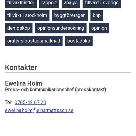
tillväxthinder
rapport
analys
tillväxt i sverige
tillväxt i stockholm
byggföretagen
bnp
demoskop
opinionsundersökning
opinion
orättvis bostadsmarknad
bostadskö
Kontakter
Ewelina Holm
Press- och kommunikationschef (presskontakt)
Tel:
0765-42 67 20
ewelina.holm@einarmattsson.se