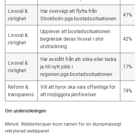
Livsval &
Har övervägt att flytta från
41%
rörlighet
Stockholm pga bostadssituationen
Upplever att bostadssituationen
Livsval &
begränsar deras livsval i stor
42%
rörlighet
utsträckning
Har avstått från att söka eller tacka
Livsval &
ja till nytt jobb i
17%
rörlighet
regionen pga bostadssituationen
Reform &
Vill att hyror ska vara offentliga för
74%
transparens
att möjliggöra jämförelser
Om undersökningen
Metod: Webbintervjuer inom ramen för en slumpmässigt
rekryterad webbpanel