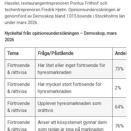
Hassler, restaurangentreprenören Pontus Frithiof och
techentreprenören Fredrik Hjelm. Opinionsundersökningen är
genomförd av Demoskop bland 1 015 boende i Stockholms län
under mars 2026.
Nyckeltal från opinionsundersökningen – Demoskop, mars
2026
Tema
F
råga/Påstående
Andel
Förtroende
Har litet eller inget förtroende för
73%
& rättvisa
hyresmarknaden
Förtroende
Har mycket stort förtroende för
2%
& rättvisa
hyresmarknaden
Förtroende
Upplever hyresmarknaden som
64%
& rättvisa
orättvis
Förtroende
Anser att kösystemet gynnar dem
76%
& rättvisa
som redan är inne på marknaden