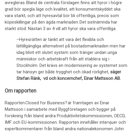
avregleras. Bland de centrala förslagen finns att hyror i högre
grad bör spegla läge och kvalitet, att konsumentskyddet ska
vara starkt, och att hyresavtal bör bli offentliga, precis som
köpeskillingar på den ägda marknaden. Det sistnämnda har
starkt stöd: Nästan 3 av 4 vill att hyror ska vara offentliga.
–Hyresrätten är tänkt att vara det flexibla och
lättillgängliga alternativet på bostadsmarknaden men har
idag blivit ett slutet system som tränger undan unga
människor och arbetskraft från att etablera sig i
Stockholm. Det krävs en modernisering av systemet som
tar hänsyn ger både trygghet och ökad rörlighet,
säger
Stefan Ränk, vd och koncernchef, Einar Mattsson AB.
Om rapporten
Rapporten Closed for Business? är framtagen av Einar
Mattsson i samarbete med Byggföretagen och bygger på
forskning från bland andra Produktivitetskommissionen, OECD,
IMF och EU-kommissionen. Rapporten innehåller intervjuer och
expertkommentarer från bland andra nationalekonomen John