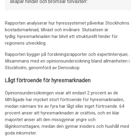
skapar hinder och bromsar tillväxten".
Rapporten analyserar hur hyressystemet påverkar Stockholms
bostadsmarknad, tillväxt och invånare. Slutsatsen är
tydlig: hyresmarknaden har blivit ett strukturellt hinder för
regionens utveckling.
Rapporten bygger på forskningsrapporter och expertintervjuer,
tillsammans med en opinionsundersökning bland allmänheten i
Stockholm, genomförd av Demoskop.
Lågt förtroende för hyresmarknaden
Opinionsundersökningen visar att endast 2 procent av de
tillfrågade har mycket stort förtroende för hyresmarknaden,
medan närmare tre av fyra har lågt eller inget förtroende. 64
procent anser att hyresmarknaden är orättvis, och en klar
majoritet anser att den missgynnar yngre och
låginkomsttagare, medan den gynnar insiders och hushåll med
goda inkomster.