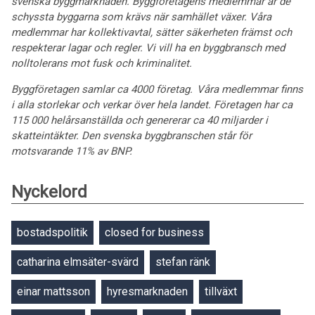
svenska byggmarknaden. Byggföretagens medlemmar är de
schyssta byggarna som krävs när samhället växer. Våra
medlemmar har kollektivavtal, sätter säkerheten främst och
respekterar lagar och regler. Vi vill ha en byggbransch med
nolltolerans mot fusk och kriminalitet.
Byggföretagen samlar ca 4000 företag. Våra medlemmar finns
i alla storlekar och verkar över hela landet. Företagen har ca
115 000 helårsanställda och genererar ca 40 miljarder i
skatteintäkter. Den svenska byggbranschen står för
motsvarande 11% av BNP.
Nyckelord
bostadspolitik
closed for business
catharina elmsäter-svärd
stefan ränk
einar mattsson
hyresmarknaden
tillväxt