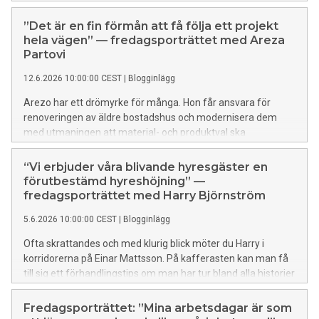
en fungerande bostadsmarknad och effektivare
byggprocesser som möjliggör fortsatt tillväxt.
”Det är en fin förmån att få följa ett projekt
hela vägen” — fredagsporträttet med Areza
Partovi
12.6.2026 10:00:00 CEST
|
Blogginlägg
Arezo har ett drömyrke för många. Hon får ansvara för
renoveringen av äldre bostadshus och modernisera dem
med utmaningen att material- och produktval ska
harmoniera med husens tidsepoker, så att dess identitet
bevaras. Hon vill att chefer ska våga ge unga medarbetare
“Vi erbjuder våra blivande hyresgäster en
ansvar för att snabbt kunna bygga upp erfarenhet. Hon
förutbestämd hyreshöjning” —
reser gärna, men nu väntar ett annat slags äventyr. Lär
fredagsporträttet med Harry Björnström
känna projektledaren Arezo i dagens fredagsporträtt:
5.6.2026 10:00:00 CEST
|
Blogginlägg
Ofta skrattandes och med klurig blick möter du Harry i
korridorerna på Einar Mattsson. På kafferasten kan man få
till sig ett förhandlingstips om man har tur bland alla historier
han gärna delar med sig av. När han inte förhandlar hyror,
spelar fritidshuset i Roslagen och gitarren en stor roll i hans
Fredagsporträttet: ”Mina arbetsdagar är som
liv. Lär känna Harry i dagens fredagsporträtt: